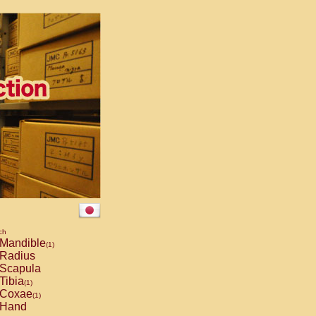
ch
Mandible
(1)
Radius
Scapula
Tibia
(1)
Coxae
(1)
Hand