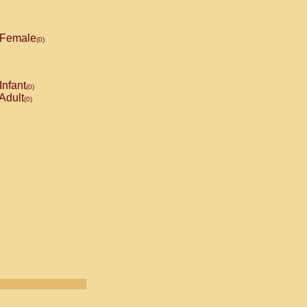
Female
(0)
Infant
(0)
Adult
(0)