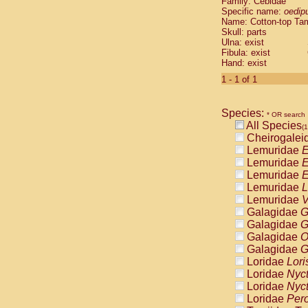
Family: Cebidae
Cebidae
Sa
Specific name:
oedip
Cebidae
Sa
Name: Cotton-top Ta
Cebidae
Sag
Skull: parts
Cebidae
Sa
Ulna: exist
Fibula: exist
Cebidae
Sag
Hand: exist
Cebidae
Sa
Cebidae
Aot
1 - 1 of 1
Cebidae
Ceb
Cebidae
Ceb
Species:
Cebidae
Ce
* OR search
All Species
Cebidae
Ceb
(1
Cheirogalei
Cebidae
Ce
Lemuridae
E
Cebidae
Sai
Lemuridae
E
Cebidae
Sai
Lemuridae
E
Atelidae
Alo
Lemuridae
L
Atelidae
Alo
Lemuridae
V
Atelidae
Alo
Galagidae
G
Atelidae
Alo
Galagidae
G
Atelidae
Ate
Galagidae
O
Atelidae
Ate
Galagidae
G
Atelidae
Ate
Loridae
Lori
Atelidae
Ate
Loridae
Nyc
Atelidae
Lag
Loridae
Nyc
Atelidae
Lag
Loridae
Pero
Pitheciidae