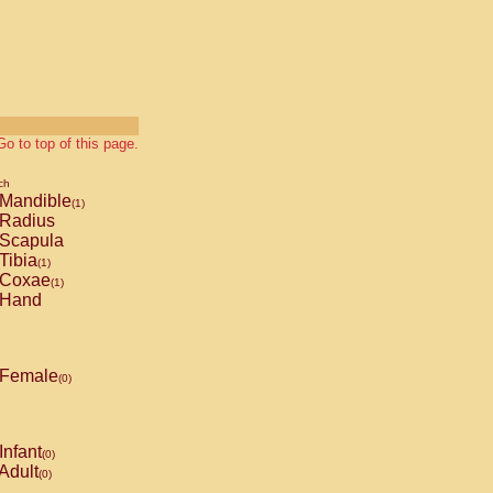
Go to top of this page.
ch
Mandible
(1)
Radius
Scapula
Tibia
(1)
Coxae
(1)
Hand
Female
(0)
Infant
(0)
Adult
(0)