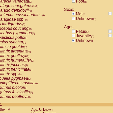
arecia variegata
Foot
(0)
(1)
alago senegalensis
(0)
Sexs:
alago demidovii
(0)
Male
tolemur crassicaudatus
(0)
Unknown
alagidae
spp.
(0)
(0)
s tardigradus
(0)
Ages:
ticebus coucang
(0)
Fetus
(0)
ticebus pygmaeus
(0)
Juvenile
(0)
dicticus potto
(0)
Unknown
rsius syrichta
(0)
limico goeldii
(0)
lithrix argentata
(0)
lithrix geoffroyi
(0)
lithrix humeralifer
(0)
lithrix jacchus
(0)
lithrix penicillata
(0)
lithrix
spp.
(0)
buella pygmaea
(0)
ntopithecus rosalia
(0)
uinus bicolor
(0)
uinus fuscicollis
(0)
uinus geoffroyi
(0)
uinus imperator
(0)
 1
uinus labiatus
(0)
Sex: M
Age: Unknown
guinus leucopus
(0)