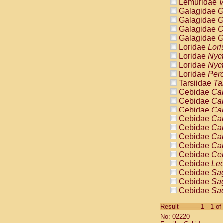
Lemuridae
V
Galagidae
G
Galagidae
G
Galagidae
O
Galagidae
G
Loridae
Lori
Loridae
Nyc
Loridae
Nyc
Loridae
Pero
Tarsiidae
Ta
Cebidae
Cal
Cebidae
Cal
Cebidae
Cal
Cebidae
Cal
Cebidae
Cal
Cebidae
Cal
Cebidae
Cal
Cebidae
Ce
Cebidae
Leo
Cebidae
Sag
Cebidae
Sag
Cebidae
Sag
Cebidae
Sag
Result-----------1 - 1 of
Cebidae
Sag
No: 02220
Cebidae
Sa