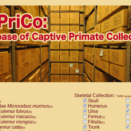
Skeletal Collection:
* AND sear
Skull
)
dae
Microcebus murinus
Humerus
(0)
ulemur fulvus
Ulna
(0)
ulemur macaco
Femur
(0)
(1)
ulemur mongoz
Fibula
(0)
(1)
emur catta
Trunk
(0)