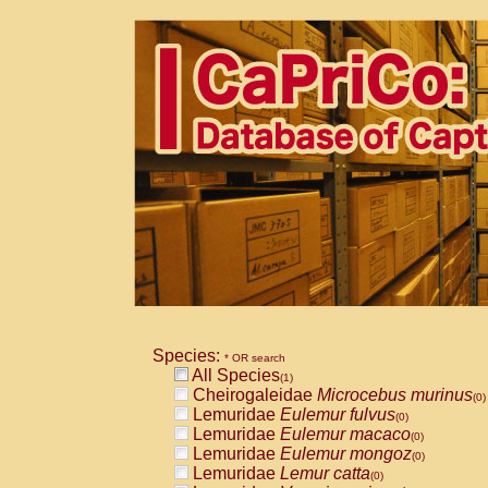
Species:
* OR search
All Species
(1)
Cheirogaleidae
Microcebus murinus
(0)
Lemuridae
Eulemur fulvus
(0)
Lemuridae
Eulemur macaco
(0)
Lemuridae
Eulemur mongoz
(0)
Lemuridae
Lemur catta
(0)