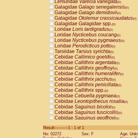
Lemuridae
Varecia variegata
(0)
Galagidae
Galago senegalensis
(0)
Galagidae
Galago demidovii
(0)
Galagidae
Otolemur crassicaudatus
(0)
Galagidae
Galagidae
spp.
(0)
Loridae
Loris tardigradus
(0)
Loridae
Nycticebus coucang
(0)
Loridae
Nycticebus pygmaeus
(0)
Loridae
Perodicticus potto
(0)
Tarsiidae
Tarsius syrichta
(0)
Cebidae
Callimico goeldii
(0)
Cebidae
Callithrix argentata
(0)
Cebidae
Callithrix geoffroyi
(0)
Cebidae
Callithrix humeralifer
(0)
Cebidae
Callithrix jacchus
(0)
Cebidae
Callithrix penicillata
(0)
Cebidae
Callithrix
spp.
(0)
Cebidae
Cebuella pygmaea
(0)
Cebidae
Leontopithecus rosalia
(0)
Cebidae
Saguinus bicolor
(0)
Cebidae
Saguinus fuscicollis
(0)
Cebidae
Saguinus geoffroyi
(0)
Cebidae
Saguinus imperator
(0)
Result-----------1 - 1 of 1
Cebidae
Saguinus labiatus
(0)
No: 02272
Sex: F
Age: Unk
Cebidae
Saguinus leucopus
(0)