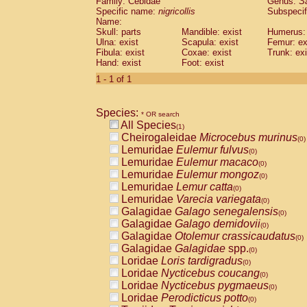
Family: Cebidae
Genus:
S
Cebidae
Saguinus midas
(0)
Specific name:
nigricollis
Subspecif
Cebidae
Saguinus mystax
(0)
Name:
Cebidae
Saguinus nigricollis
Skull: parts
Mandible: exist
(1)
Humerus: 
Cebidae
Saguinus oedipus
Ulna: exist
Scapula: exist
Femur: ex
(0)
Fibula: exist
Coxae: exist
Trunk: exi
Cebidae
Saguinus weddelli
(0)
Hand: exist
Foot: exist
Cebidae
Saguinus
spp.
(0)
Cebidae
Aotus trivirgatus
1 - 1 of 1
(0)
Cebidae
Cebus albifrons
(0)
Cebidae
Cebus apella
(0)
Species:
Cebidae
Cebus capucinus
* OR search
(0)
All Species
Cebidae
Cebus nigrivittatus
(1)
(0)
Cheirogaleidae
Microcebus murinus
Cebidae
Cebus
spp.
(0)
(0)
Lemuridae
Eulemur fulvus
Cebidae
Saimiri boliviensis
(0)
(0)
Lemuridae
Eulemur macaco
Cebidae
Saimiri sciureus
(0)
(0)
Lemuridae
Eulemur mongoz
Atelidae
Alouatta caraya
(0)
(0)
Lemuridae
Lemur catta
Atelidae
Alouatta fusca
(0)
(0)
Lemuridae
Varecia variegata
Atelidae
Alouatta seniculus
(0)
(0)
Galagidae
Galago senegalensis
Atelidae
Alouatta
spp.
(0)
(0)
Galagidae
Galago demidovii
Atelidae
Ateles belzebuth
(0)
(0)
Galagidae
Otolemur crassicaudatus
Atelidae
Ateles geoffroyi
(0)
(0)
Galagidae
Galagidae
spp.
Atelidae
Ateles paniscus
(0)
(0)
Loridae
Loris tardigradus
Atelidae
Ateles
spp.
(0)
(0)
Loridae
Nycticebus coucang
Atelidae
Lagothrix lagothricha
(0)
(0)
Loridae
Nycticebus pygmaeus
Atelidae
Lagothrix lagothricha cana
(0)
(0)
Loridae
Perodicticus potto
Pitheciidae
Cacajao calvus rubicundu
(0)