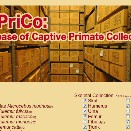
Skeletal Collection:
* AND sear
Skull
dae
Microcebus murinus
Humerus
(0)
ulemur fulvus
Ulna
(0)
ulemur macaco
Femur
(0)
ulemur mongoz
Fibula
(0)
(1)
emur catta
Trunk
(0)