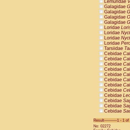
Lemuridae
V
Galagidae
G
Galagidae
G
Galagidae
O
Galagidae
G
Loridae
Lori
Loridae
Nyc
Loridae
Nyc
Loridae
Pero
Tarsiidae
Ta
Cebidae
Cal
Cebidae
Cal
Cebidae
Cal
Cebidae
Cal
Cebidae
Cal
Cebidae
Cal
Cebidae
Cal
Cebidae
Ce
Cebidae
Leo
Cebidae
Sag
Cebidae
Sag
Cebidae
Sag
Cebidae
Sag
Result-----------1 - 1 of
Cebidae
Sag
No: 02272
Cebidae
Sa