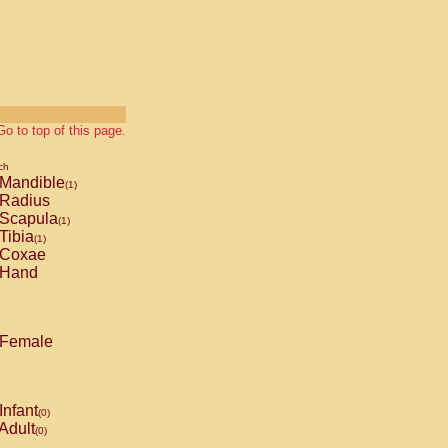
Go to top of this page.
ch
Mandible
(1)
Radius
Scapula
(1)
Tibia
(1)
Coxae
Hand
Female
Infant
(0)
Adult
(0)