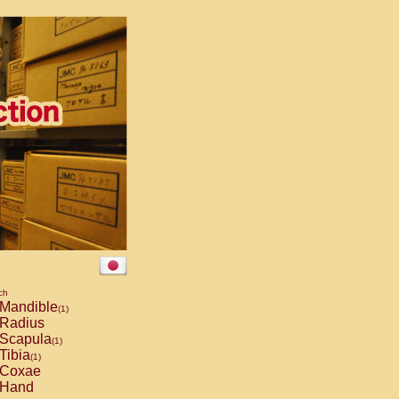
ch
Mandible
(1)
Radius
Scapula
(1)
Tibia
(1)
Coxae
Hand