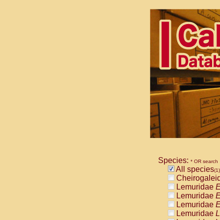
Species:
* OR search
All species
(1)
Cheirogalei
Lemuridae
E
Lemuridae
E
Lemuridae
E
Lemuridae
L