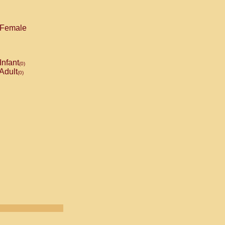
Female
Infant
(0)
Adult
(0)