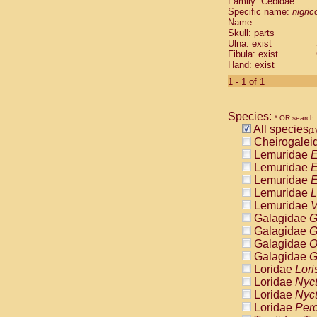
Family: Cebidae
Cebidae
Sa
Specific name:
nigrico
Cebidae
Sa
Name:
Cebidae
Sag
Skull: parts
Cebidae
Sa
Ulna: exist
Fibula: exist
Cebidae
Sag
Hand: exist
Cebidae
Sa
Cebidae
Aot
1 - 1 of 1
Cebidae
Ceb
Cebidae
Ceb
Species:
Cebidae
Ce
* OR search
All species
Cebidae
Ceb
(1)
Cheirogalei
Cebidae
Ce
Lemuridae
E
Cebidae
Sai
Lemuridae
E
Cebidae
Sai
Lemuridae
E
Atelidae
Alo
Lemuridae
L
Atelidae
Alo
Lemuridae
V
Atelidae
Alo
Galagidae
G
Atelidae
Alo
Galagidae
G
Atelidae
Ate
Galagidae
O
Atelidae
Ate
Galagidae
G
Atelidae
Ate
Loridae
Lori
Atelidae
Ate
Loridae
Nyc
Atelidae
Lag
Loridae
Nyc
Atelidae
Lag
Loridae
Pero
Pitheciidae