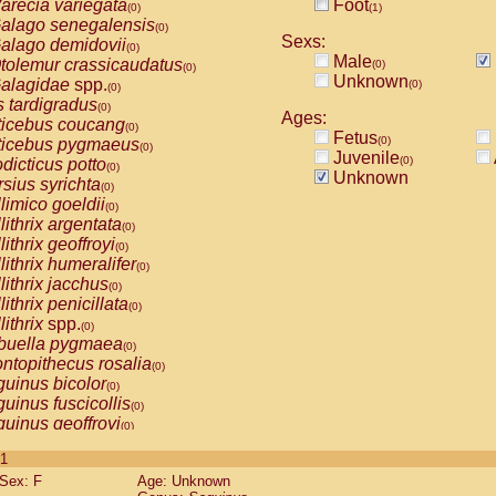
arecia variegata
Foot
(0)
(1)
alago senegalensis
(0)
Sexs:
alago demidovii
(0)
Male
tolemur crassicaudatus
(0)
(0)
Unknown
alagidae
spp.
(0)
(0)
s tardigradus
(0)
Ages:
ticebus coucang
(0)
Fetus
(0)
ticebus pygmaeus
(0)
Juvenile
(0)
dicticus potto
(0)
Unknown
rsius syrichta
(0)
limico goeldii
(0)
lithrix argentata
(0)
lithrix geoffroyi
(0)
lithrix humeralifer
(0)
lithrix jacchus
(0)
lithrix penicillata
(0)
lithrix
spp.
(0)
buella pygmaea
(0)
ntopithecus rosalia
(0)
uinus bicolor
(0)
uinus fuscicollis
(0)
uinus geoffroyi
(0)
uinus imperator
(0)
 1
uinus labiatus
(0)
Sex: F
Age: Unknown
guinus leucopus
(0)