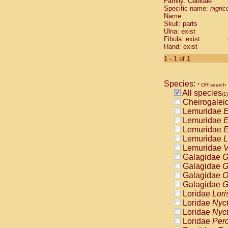
Family: Cebidae
Cebidae
Sa
Specific name:
nigrico
Cebidae
Sa
Name:
Cebidae
Sag
Skull: parts
Cebidae
Sa
Ulna: exist
Fibula: exist
Cebidae
Sag
Hand: exist
Cebidae
Sa
Cebidae
Aot
1 - 1 of 1
Cebidae
Ceb
Cebidae
Ceb
Species:
Cebidae
Ce
* OR search
All species
Cebidae
Ceb
(1)
Cheirogalei
Cebidae
Ce
Lemuridae
E
Cebidae
Sai
Lemuridae
E
Cebidae
Sai
Lemuridae
E
Atelidae
Alo
Lemuridae
L
Atelidae
Alo
Lemuridae
V
Atelidae
Alo
Galagidae
G
Atelidae
Alo
Galagidae
G
Atelidae
Ate
Galagidae
O
Atelidae
Ate
Galagidae
G
Atelidae
Ate
Loridae
Lori
Atelidae
Ate
Loridae
Nyc
Atelidae
Lag
Loridae
Nyc
Atelidae
Lag
Loridae
Pero
Pitheciidae