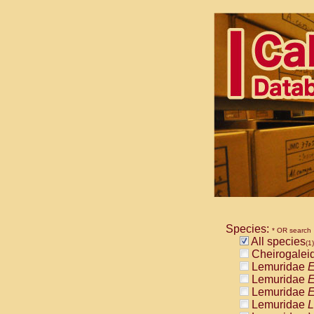
Species:
* OR search
All species
(1)
Cheirogalei
Lemuridae
E
Lemuridae
E
Lemuridae
E
Lemuridae
L