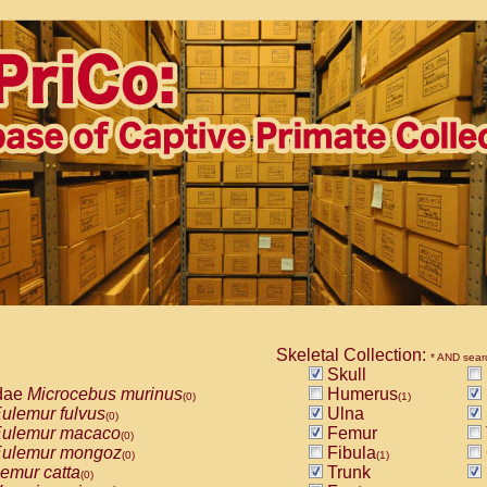
Skeletal Collection:
* AND sear
Skull
dae
Microcebus murinus
Humerus
(0)
(1)
ulemur fulvus
Ulna
(0)
ulemur macaco
Femur
(0)
ulemur mongoz
Fibula
(0)
(1)
emur catta
Trunk
(0)