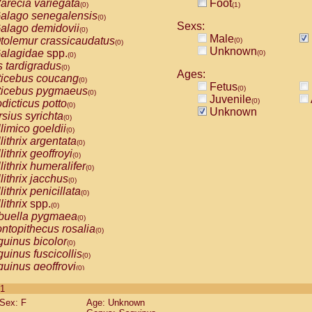
arecia variegata
Foot
(0)
(1)
alago senegalensis
(0)
Sexs:
alago demidovii
(0)
Male
tolemur crassicaudatus
(0)
(0)
Unknown
alagidae
spp.
(0)
(0)
s tardigradus
(0)
Ages:
ticebus coucang
(0)
Fetus
(0)
ticebus pygmaeus
(0)
Juvenile
(0)
dicticus potto
(0)
Unknown
rsius syrichta
(0)
limico goeldii
(0)
lithrix argentata
(0)
lithrix geoffroyi
(0)
lithrix humeralifer
(0)
lithrix jacchus
(0)
lithrix penicillata
(0)
lithrix
spp.
(0)
buella pygmaea
(0)
ntopithecus rosalia
(0)
uinus bicolor
(0)
uinus fuscicollis
(0)
uinus geoffroyi
(0)
uinus imperator
(0)
 1
uinus labiatus
(0)
Sex: F
Age: Unknown
guinus leucopus
(0)