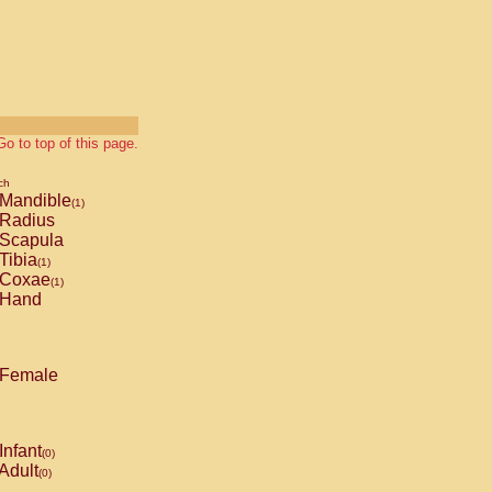
Go to top of this page.
ch
Mandible
(1)
Radius
Scapula
Tibia
(1)
Coxae
(1)
Hand
Female
Infant
(0)
Adult
(0)