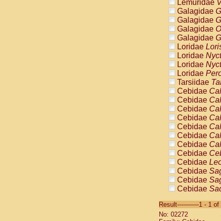
Lemuridae
V
Galagidae
G
Galagidae
G
Galagidae
O
Galagidae
G
Loridae
Lori
Loridae
Nyc
Loridae
Nyc
Loridae
Pero
Tarsiidae
Ta
Cebidae
Cal
Cebidae
Cal
Cebidae
Cal
Cebidae
Cal
Cebidae
Cal
Cebidae
Cal
Cebidae
Cal
Cebidae
Ce
Cebidae
Leo
Cebidae
Sag
Cebidae
Sag
Cebidae
Sag
Cebidae
Sag
Result-----------1 - 1 of
Cebidae
Sag
No: 02272
Cebidae
Sa