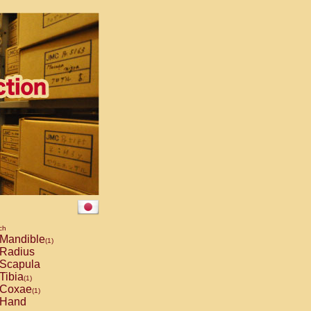
ch
Mandible
(1)
Radius
Scapula
Tibia
(1)
Coxae
(1)
Hand