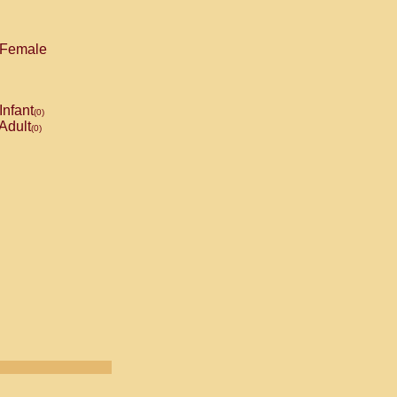
Female
Infant
(0)
Adult
(0)