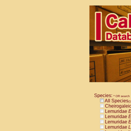
Species:
* OR search
All Species
(1
Cheirogalei
Lemuridae
E
Lemuridae
E
Lemuridae
E
Lemuridae
L