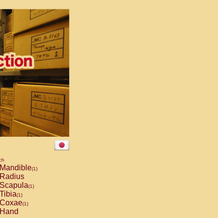
ch
Mandible
(1)
Radius
Scapula
(1)
Tibia
(1)
Coxae
(1)
Hand