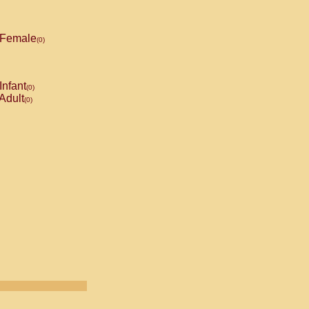
Female
(0)
Infant
(0)
Adult
(0)