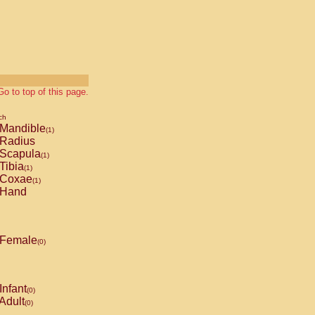
Go to top of this page.
ch
Mandible
(1)
Radius
Scapula
(1)
Tibia
(1)
Coxae
(1)
Hand
Female
(0)
Infant
(0)
Adult
(0)