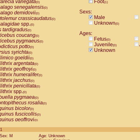
arecia variegata
Foot
(0)
(1)
alago senegalensis
(0)
Sexs:
alago demidovii
(0)
Male
tolemur crassicaudatus
(0)
Unknown
alagidae
spp.
(0)
(0)
s tardigradus
(0)
Ages:
ticebus coucang
(0)
Fetus
(0)
ticebus pygmaeus
(0)
Juvenile
(0)
dicticus potto
(0)
Unknown
rsius syrichta
(0)
limico goeldii
(0)
lithrix argentata
(0)
lithrix geoffroyi
(0)
lithrix humeralifer
(0)
lithrix jacchus
(0)
lithrix penicillata
(0)
lithrix
spp.
(0)
buella pygmaea
(0)
ntopithecus rosalia
(0)
uinus bicolor
(0)
uinus fuscicollis
(0)
uinus geoffroyi
(0)
uinus imperator
(0)
 1
uinus labiatus
(0)
Sex: M
Age: Unknown
guinus leucopus
(0)