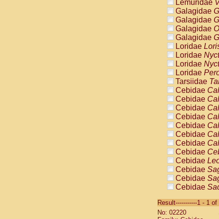
Lemuridae
V
Galagidae
G
Galagidae
G
Galagidae
O
Galagidae
G
Loridae
Lori
Loridae
Nyc
Loridae
Nyc
Loridae
Pero
Tarsiidae
Ta
Cebidae
Cal
Cebidae
Cal
Cebidae
Cal
Cebidae
Cal
Cebidae
Cal
Cebidae
Cal
Cebidae
Cal
Cebidae
Ce
Cebidae
Leo
Cebidae
Sag
Cebidae
Sag
Cebidae
Sag
Cebidae
Sag
Result-----------1 - 1 of
Cebidae
Sag
No: 02220
Cebidae
Sa