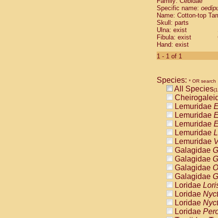
Family: Cebidae
Cebidae
Sa
Specific name:
oedip
Cebidae
Sa
Name: Cotton-top Ta
Cebidae
Sag
Skull: parts
Cebidae
Sa
Ulna: exist
Fibula: exist
Cebidae
Sag
Hand: exist
Cebidae
Sa
Cebidae
Aot
1 - 1 of 1
Cebidae
Ceb
Cebidae
Ceb
Species:
Cebidae
Ce
* OR search
All Species
Cebidae
Ceb
(1
Cheirogalei
Cebidae
Ce
Lemuridae
E
Cebidae
Sai
Lemuridae
E
Cebidae
Sai
Lemuridae
E
Atelidae
Alo
Lemuridae
L
Atelidae
Alo
Lemuridae
V
Atelidae
Alo
Galagidae
G
Atelidae
Alo
Galagidae
G
Atelidae
Ate
Galagidae
O
Atelidae
Ate
Galagidae
G
Atelidae
Ate
Loridae
Lori
Atelidae
Ate
Loridae
Nyc
Atelidae
Lag
Loridae
Nyc
Atelidae
Lag
Loridae
Pero
Pitheciidae