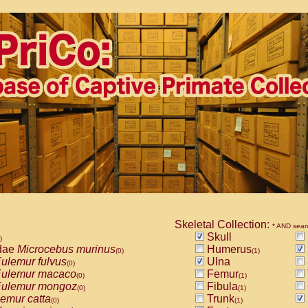
Skeletal Collection:
* AND sear
Skull
)
dae
Microcebus murinus
Humerus
(0)
(1)
ulemur fulvus
Ulna
(0)
ulemur macaco
Femur
(0)
(1)
ulemur mongoz
Fibula
(0)
(1)
emur catta
Trunk
(0)
(1)