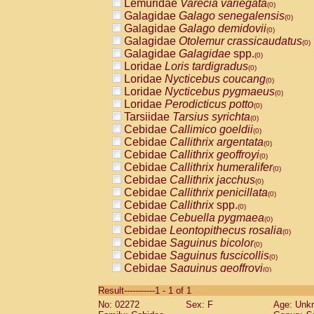
Lemuridae
Varecia variegata
(0)
Galagidae
Galago senegalensis
(0)
Galagidae
Galago demidovii
(0)
Galagidae
Otolemur crassicaudatus
(0)
Galagidae
Galagidae
spp.
(0)
Loridae
Loris tardigradus
(0)
Loridae
Nycticebus coucang
(0)
Loridae
Nycticebus pygmaeus
(0)
Loridae
Perodicticus potto
(0)
Tarsiidae
Tarsius syrichta
(0)
Cebidae
Callimico goeldii
(0)
Cebidae
Callithrix argentata
(0)
Cebidae
Callithrix geoffroyi
(0)
Cebidae
Callithrix humeralifer
(0)
Cebidae
Callithrix jacchus
(0)
Cebidae
Callithrix penicillata
(0)
Cebidae
Callithrix
spp.
(0)
Cebidae
Cebuella pygmaea
(0)
Cebidae
Leontopithecus rosalia
(0)
Cebidae
Saguinus bicolor
(0)
Cebidae
Saguinus fuscicollis
(0)
Cebidae
Saguinus geoffroyi
(0)
Cebidae
Saguinus imperator
(0)
Result-----------1 - 1 of 1
Cebidae
Saguinus labiatus
(0)
No: 02272
Sex: F
Age: Unk
Cebidae
Saguinus leucopus
(0)