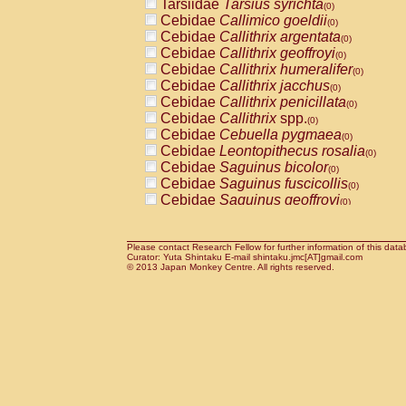
Tarsiidae
Tarsius syrichta
Pitheciidae
Callicebus cupreus
(0)
(0)
Cebidae
Callimico goeldii
Pitheciidae
Callicebus donacophilus
(0)
(0
Cebidae
Callithrix argentata
Pitheciidae
Callicebus moloch
(0)
(0)
Cebidae
Callithrix geoffroyi
Pitheciidae
Callicebus torquatus
(0)
(0)
Cebidae
Callithrix humeralifer
Pitheciidae
Callicebus
spp.
(0)
(0)
Cebidae
Callithrix jacchus
Pitheciidae
Chiropotes satanas
(0)
(0)
Cebidae
Callithrix penicillata
Pitheciidae
Pithecia monachus
(0)
(0)
Cebidae
Callithrix
spp.
Pitheciidae
Pithecia pithecia
(0)
(0)
Cebidae
Cebuella pygmaea
Cercopithecidae
Cercocebus agilis
(0)
(0)
Cebidae
Leontopithecus rosalia
Cercopithecidae
Cercocebus galeritus
(0)
Cebidae
Saguinus bicolor
Cercopithecidae
Cercocebus torquatu
(0)
Cebidae
Saguinus fuscicollis
Cercopithecidae
Cercocebus torquatus
(0)
Cebidae
Saguinus geoffroyi
Cercopithecidae
Cercocebus torquatu
(0)
Cebidae
Saguinus imperator
Cercopithecidae
Cercocebus
hybrid
(0)
(0)
Cebidae
Saguinus labiatus
Cercopithecidae
Cercocebus
spp.
(0)
(0)
Cebidae
Saguinus leucopus
Please contact Research Fellow for further information of this data
Cercopithecidae
Lophocebus albigen
(0)
Curator: Yuta Shintaku E-mail shintaku.jmc[AT]gmail.com
Cebidae
Saguinus midas
Cercopithecidae
Papio anubis
© 2013 Japan Monkey Centre. All rights reserved.
(0)
(0)
Cebidae
Saguinus mystax
Cercopithecidae
Papio cynocephalus
(0)
(
Cebidae
Saguinus nigricollis
Cercopithecidae
Papio hamadryas
(1)
(0)
Cebidae
Saguinus oedipus
Cercopithecidae
Papio papio
(0)
(0)
Cebidae
Saguinus weddelli
Cercopithecidae
Papio
spp.
(0)
(0)
Cebidae
Saguinus
spp.
Cercopithecidae
Mandrillus leucopha
(0)
Cebidae
Aotus trivirgatus
Cercopithecidae
Mandrillus sphinx
(0)
(0)
Cebidae
Cebus albifrons
Cercopithecidae
Theropithecus gelad
(0)
Cebidae
Cebus apella
Cercopithecidae
Macaca arctoides
(0)
(0)