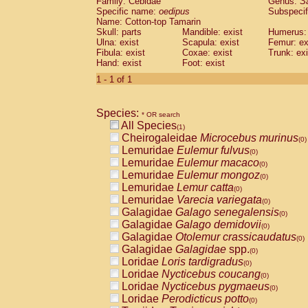
Family: Cebidae
Genus:
S
Cebidae
Saguinus midas
(0)
Specific name:
oedipus
Subspecif
Cebidae
Saguinus mystax
(0)
Name: Cotton-top Tamarin
Cebidae
Saguinus nigricollis
Skull: parts
Mandible: exist
(0)
Humerus: 
Cebidae
Saguinus oedipus
Ulna: exist
Scapula: exist
Femur: ex
(1)
Fibula: exist
Coxae: exist
Trunk: exi
Cebidae
Saguinus weddelli
(0)
Hand: exist
Foot: exist
Cebidae
Saguinus
spp.
(0)
Cebidae
Aotus trivirgatus
1 - 1 of 1
(0)
Cebidae
Cebus albifrons
(0)
Cebidae
Cebus apella
(0)
Species:
Cebidae
Cebus capucinus
* OR search
(0)
All Species
Cebidae
Cebus nigrivittatus
(1)
(0)
Cheirogaleidae
Microcebus murinus
Cebidae
Cebus
spp.
(0)
(0)
Lemuridae
Eulemur fulvus
Cebidae
Saimiri boliviensis
(0)
(0)
Lemuridae
Eulemur macaco
Cebidae
Saimiri sciureus
(0)
(0)
Lemuridae
Eulemur mongoz
Atelidae
Alouatta caraya
(0)
(0)
Lemuridae
Lemur catta
Atelidae
Alouatta fusca
(0)
(0)
Lemuridae
Varecia variegata
Atelidae
Alouatta seniculus
(0)
(0)
Galagidae
Galago senegalensis
Atelidae
Alouatta
spp.
(0)
(0)
Galagidae
Galago demidovii
Atelidae
Ateles belzebuth
(0)
(0)
Galagidae
Otolemur crassicaudatus
Atelidae
Ateles geoffroyi
(0)
(0)
Galagidae
Galagidae
spp.
Atelidae
Ateles paniscus
(0)
(0)
Loridae
Loris tardigradus
Atelidae
Ateles
spp.
(0)
(0)
Loridae
Nycticebus coucang
Atelidae
Lagothrix lagothricha
(0)
(0)
Loridae
Nycticebus pygmaeus
Atelidae
Lagothrix lagothricha cana
(0)
(0)
Loridae
Perodicticus potto
Pitheciidae
Cacajao calvus rubicundu
(0)