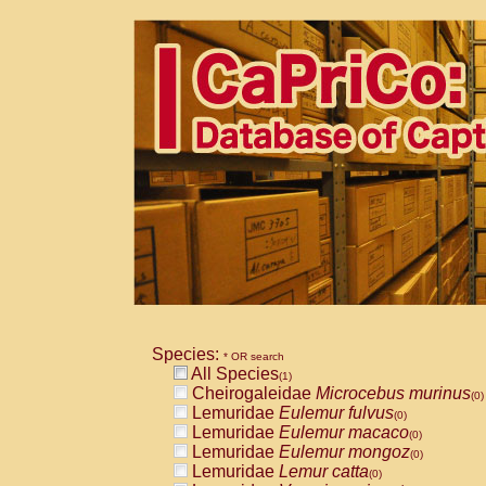
Species:
* OR search
All Species
(1)
Cheirogaleidae
Microcebus murinus
(0)
Lemuridae
Eulemur fulvus
(0)
Lemuridae
Eulemur macaco
(0)
Lemuridae
Eulemur mongoz
(0)
Lemuridae
Lemur catta
(0)