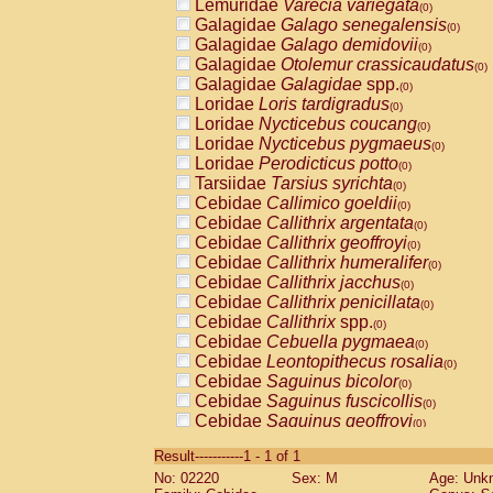
Lemuridae
Varecia variegata
(0)
Galagidae
Galago senegalensis
(0)
Galagidae
Galago demidovii
(0)
Galagidae
Otolemur crassicaudatus
(0)
Galagidae
Galagidae
spp.
(0)
Loridae
Loris tardigradus
(0)
Loridae
Nycticebus coucang
(0)
Loridae
Nycticebus pygmaeus
(0)
Loridae
Perodicticus potto
(0)
Tarsiidae
Tarsius syrichta
(0)
Cebidae
Callimico goeldii
(0)
Cebidae
Callithrix argentata
(0)
Cebidae
Callithrix geoffroyi
(0)
Cebidae
Callithrix humeralifer
(0)
Cebidae
Callithrix jacchus
(0)
Cebidae
Callithrix penicillata
(0)
Cebidae
Callithrix
spp.
(0)
Cebidae
Cebuella pygmaea
(0)
Cebidae
Leontopithecus rosalia
(0)
Cebidae
Saguinus bicolor
(0)
Cebidae
Saguinus fuscicollis
(0)
Cebidae
Saguinus geoffroyi
(0)
Cebidae
Saguinus imperator
(0)
Result-----------1 - 1 of 1
Cebidae
Saguinus labiatus
(0)
No: 02220
Sex: M
Age: Unk
Cebidae
Saguinus leucopus
(0)