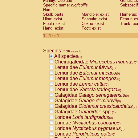
Family: Cebidae
Genus:
S
Cebidae
Saguinus midas
(0)
Specific name:
nigricollis
Subspecif
Cebidae
Saguinus mystax
(0)
Name:
Cebidae
Saguinus nigricollis
Skull: parts
Mandible: exist
(1)
Humerus: 
Cebidae
Saguinus oedipus
Ulna: exist
Scapula: exist
Femur: ex
(0)
Fibula: exist
Coxae: exist
Trunk: exi
Cebidae
Saguinus weddelli
(0)
Hand: exist
Foot: exist
Cebidae
Saguinus
spp.
(0)
Cebidae
Aotus trivirgatus
1 - 1 of 1
(0)
Cebidae
Cebus albifrons
(0)
Cebidae
Cebus apella
(0)
Species:
Cebidae
Cebus capucinus
* OR search
(0)
All species
Cebidae
Cebus nigrivittatus
(1)
(0)
Cheirogaleidae
Microcebus murinus
Cebidae
Cebus
spp.
(0)
(0)
Lemuridae
Eulemur fulvus
Cebidae
Saimiri boliviensis
(0)
(0)
Lemuridae
Eulemur macaco
Cebidae
Saimiri sciureus
(0)
(0)
Lemuridae
Eulemur mongoz
Atelidae
Alouatta caraya
(0)
(0)
Lemuridae
Lemur catta
Atelidae
Alouatta fusca
(0)
(0)
Lemuridae
Varecia variegata
Atelidae
Alouatta seniculus
(0)
(0)
Galagidae
Galago senegalensis
Atelidae
Alouatta
spp.
(0)
(0)
Galagidae
Galago demidovii
Atelidae
Ateles belzebuth
(0)
(0)
Galagidae
Otolemur crassicaudatus
Atelidae
Ateles geoffroyi
(0)
(0)
Galagidae
Galagidae
spp.
Atelidae
Ateles paniscus
(0)
(0)
Loridae
Loris tardigradus
Atelidae
Ateles
spp.
(0)
(0)
Loridae
Nycticebus coucang
Atelidae
Lagothrix lagothricha
(0)
(0)
Loridae
Nycticebus pygmaeus
Atelidae
Lagothrix lagothricha cana
(0)
(0)
Loridae
Perodicticus potto
Pitheciidae
Cacajao calvus rubicundu
(0)