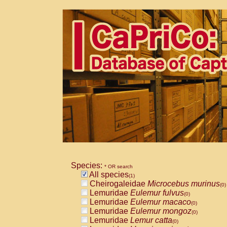
Species:
* OR search
All species
(1)
Cheirogaleidae
Microcebus murinus
(0)
Lemuridae
Eulemur fulvus
(0)
Lemuridae
Eulemur macaco
(0)
Lemuridae
Eulemur mongoz
(0)
Lemuridae
Lemur catta
(0)