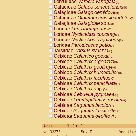
Lemuridae
Varecia variegata
(0)
Galagidae
Galago senegalensis
(0)
Galagidae
Galago demidovii
(0)
Galagidae
Otolemur crassicaudatus
(0)
Galagidae
Galagidae
spp.
(0)
Loridae
Loris tardigradus
(0)
Loridae
Nycticebus coucang
(0)
Loridae
Nycticebus pygmaeus
(0)
Loridae
Perodicticus potto
(0)
Tarsiidae
Tarsius syrichta
(0)
Cebidae
Callimico goeldii
(0)
Cebidae
Callithrix argentata
(0)
Cebidae
Callithrix geoffroyi
(0)
Cebidae
Callithrix humeralifer
(0)
Cebidae
Callithrix jacchus
(0)
Cebidae
Callithrix penicillata
(0)
Cebidae
Callithrix
spp.
(0)
Cebidae
Cebuella pygmaea
(0)
Cebidae
Leontopithecus rosalia
(0)
Cebidae
Saguinus bicolor
(0)
Cebidae
Saguinus fuscicollis
(0)
Cebidae
Saguinus geoffroyi
(0)
Cebidae
Saguinus imperator
(0)
Result-----------1 - 1 of 1
Cebidae
Saguinus labiatus
(0)
No: 02272
Sex: F
Age: Unk
Cebidae
Saguinus leucopus
(0)