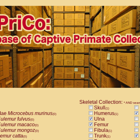
Skeletal Collection:
* AND sear
Skull
(1)
dae
Microcebus murinus
Humerus
(0)
(1)
ulemur fulvus
Ulna
(0)
ulemur macaco
Femur
(0)
ulemur mongoz
Fibula
(0)
(1)
emur catta
Trunk
(0)
(1)