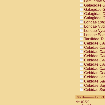
Lemuridae
V
Galagidae
G
Galagidae
G
Galagidae
O
Galagidae
G
Loridae
Lori
Loridae
Nyc
Loridae
Nyc
Loridae
Pero
Tarsiidae
Ta
Cebidae
Cal
Cebidae
Cal
Cebidae
Cal
Cebidae
Cal
Cebidae
Cal
Cebidae
Cal
Cebidae
Cal
Cebidae
Ce
Cebidae
Leo
Cebidae
Sag
Cebidae
Sag
Cebidae
Sag
Cebidae
Sag
Result-----------1 - 1 of
Cebidae
Sag
No: 02220
Cebidae
Sa