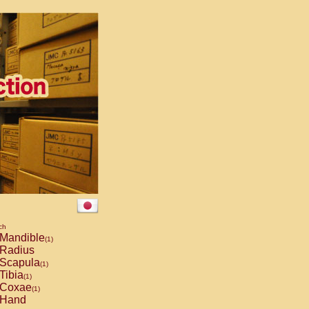
ch
Mandible
(1)
Radius
Scapula
(1)
Tibia
(1)
Coxae
(1)
Hand