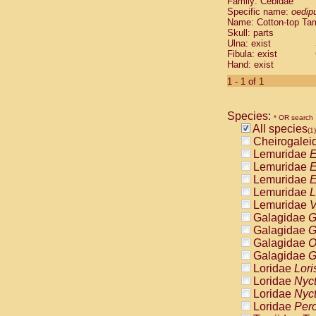
Family: Cebidae
Cebidae
Sa
Specific name:
oedip
Cebidae
Sa
Name: Cotton-top Ta
Cebidae
Sag
Skull: parts
Cebidae
Sa
Ulna: exist
Fibula: exist
Cebidae
Sag
Hand: exist
Cebidae
Sa
Cebidae
Aot
1 - 1 of 1
Cebidae
Ceb
Cebidae
Ceb
Species:
Cebidae
Ce
* OR search
All species
Cebidae
Ceb
(1)
Cheirogalei
Cebidae
Ce
Lemuridae
E
Cebidae
Sai
Lemuridae
E
Cebidae
Sai
Lemuridae
E
Atelidae
Alo
Lemuridae
L
Atelidae
Alo
Lemuridae
V
Atelidae
Alo
Galagidae
G
Atelidae
Alo
Galagidae
G
Atelidae
Ate
Galagidae
O
Atelidae
Ate
Galagidae
G
Atelidae
Ate
Loridae
Lori
Atelidae
Ate
Loridae
Nyc
Atelidae
Lag
Loridae
Nyc
Atelidae
Lag
Loridae
Pero
Pitheciidae