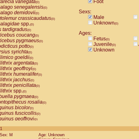
arecia variegata
Foot
(0)
alago senegalensis
(0)
Sexs:
alago demidovii
(0)
Male
tolemur crassicaudatus
(0)
Unknown
alagidae
spp.
(0)
(0)
s tardigradus
(0)
Ages:
ticebus coucang
(0)
Fetus
(0)
ticebus pygmaeus
(0)
Juvenile
(0)
dicticus potto
(0)
Unknown
rsius syrichta
(0)
limico goeldii
(0)
lithrix argentata
(0)
lithrix geoffroyi
(0)
lithrix humeralifer
(0)
lithrix jacchus
(0)
lithrix penicillata
(0)
lithrix
spp.
(0)
buella pygmaea
(0)
ntopithecus rosalia
(0)
uinus bicolor
(0)
uinus fuscicollis
(0)
uinus geoffroyi
(0)
uinus imperator
(0)
 1
uinus labiatus
(0)
Sex: M
Age: Unknown
guinus leucopus
(0)