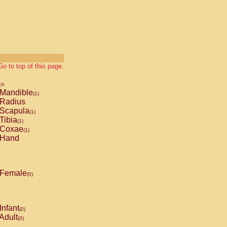
Go to top of this page.
ch
Mandible
(1)
Radius
Scapula
(1)
Tibia
(1)
Coxae
(1)
Hand
Female
(0)
Infant
(0)
Adult
(0)