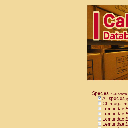
Species:
* OR search
All species
(1)
Cheirogalei
Lemuridae
E
Lemuridae
E
Lemuridae
E
Lemuridae
L