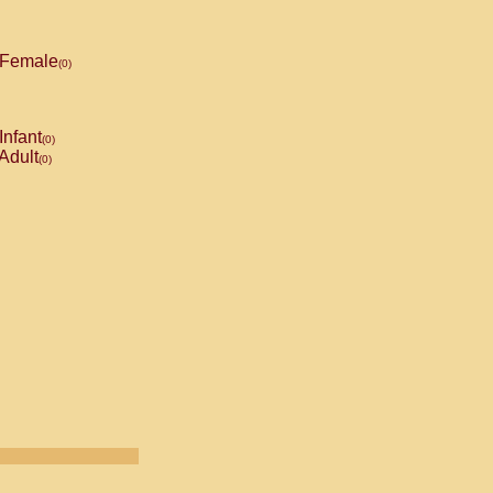
Female
(0)
Infant
(0)
Adult
(0)