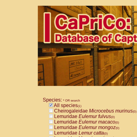
Species:
* OR search
All species
(1)
Cheirogaleidae
Microcebus murinus
(0)
Lemuridae
Eulemur fulvus
(0)
Lemuridae
Eulemur macaco
(0)
Lemuridae
Eulemur mongoz
(0)
Lemuridae
Lemur catta
(0)