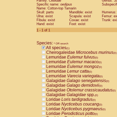
Family: Cebidae
Genus:
S
Cebidae
Saguinus midas
(0)
Specific name:
oedipus
Subspecif
Cebidae
Saguinus mystax
(0)
Name: Cotton-top Tamarin
Cebidae
Saguinus nigricollis
Skull: parts
Mandible: exist
(0)
Humerus: 
Cebidae
Saguinus oedipus
Ulna: exist
Scapula: exist
Femur: ex
(1)
Fibula: exist
Coxae: exist
Trunk: exi
Cebidae
Saguinus weddelli
(0)
Hand: exist
Foot: exist
Cebidae
Saguinus
spp.
(0)
Cebidae
Aotus trivirgatus
1 - 1 of 1
(0)
Cebidae
Cebus albifrons
(0)
Cebidae
Cebus apella
(0)
Species:
Cebidae
Cebus capucinus
* OR search
(0)
All species
Cebidae
Cebus nigrivittatus
(1)
(0)
Cheirogaleidae
Microcebus murinus
Cebidae
Cebus
spp.
(0)
(0)
Lemuridae
Eulemur fulvus
Cebidae
Saimiri boliviensis
(0)
(0)
Lemuridae
Eulemur macaco
Cebidae
Saimiri sciureus
(0)
(0)
Lemuridae
Eulemur mongoz
Atelidae
Alouatta caraya
(0)
(0)
Lemuridae
Lemur catta
Atelidae
Alouatta fusca
(0)
(0)
Lemuridae
Varecia variegata
Atelidae
Alouatta seniculus
(0)
(0)
Galagidae
Galago senegalensis
Atelidae
Alouatta
spp.
(0)
(0)
Galagidae
Galago demidovii
Atelidae
Ateles belzebuth
(0)
(0)
Galagidae
Otolemur crassicaudatus
Atelidae
Ateles geoffroyi
(0)
(0)
Galagidae
Galagidae
spp.
Atelidae
Ateles paniscus
(0)
(0)
Loridae
Loris tardigradus
Atelidae
Ateles
spp.
(0)
(0)
Loridae
Nycticebus coucang
Atelidae
Lagothrix lagothricha
(0)
(0)
Loridae
Nycticebus pygmaeus
Atelidae
Lagothrix lagothricha cana
(0)
(0)
Loridae
Perodicticus potto
Pitheciidae
Cacajao calvus rubicundu
(0)