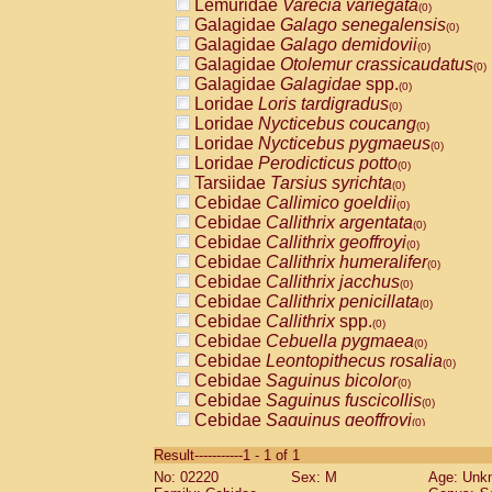
Lemuridae
Varecia variegata
(0)
Galagidae
Galago senegalensis
(0)
Galagidae
Galago demidovii
(0)
Galagidae
Otolemur crassicaudatus
(0)
Galagidae
Galagidae
spp.
(0)
Loridae
Loris tardigradus
(0)
Loridae
Nycticebus coucang
(0)
Loridae
Nycticebus pygmaeus
(0)
Loridae
Perodicticus potto
(0)
Tarsiidae
Tarsius syrichta
(0)
Cebidae
Callimico goeldii
(0)
Cebidae
Callithrix argentata
(0)
Cebidae
Callithrix geoffroyi
(0)
Cebidae
Callithrix humeralifer
(0)
Cebidae
Callithrix jacchus
(0)
Cebidae
Callithrix penicillata
(0)
Cebidae
Callithrix
spp.
(0)
Cebidae
Cebuella pygmaea
(0)
Cebidae
Leontopithecus rosalia
(0)
Cebidae
Saguinus bicolor
(0)
Cebidae
Saguinus fuscicollis
(0)
Cebidae
Saguinus geoffroyi
(0)
Cebidae
Saguinus imperator
(0)
Result-----------1 - 1 of 1
Cebidae
Saguinus labiatus
(0)
No: 02220
Sex: M
Age: Unk
Cebidae
Saguinus leucopus
(0)