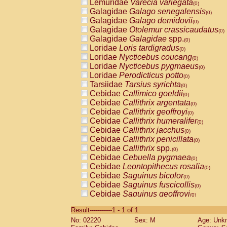
Lemuridae
Varecia variegata
(0)
Galagidae
Galago senegalensis
(0)
Galagidae
Galago demidovii
(0)
Galagidae
Otolemur crassicaudatus
(0)
Galagidae
Galagidae
spp.
(0)
Loridae
Loris tardigradus
(0)
Loridae
Nycticebus coucang
(0)
Loridae
Nycticebus pygmaeus
(0)
Loridae
Perodicticus potto
(0)
Tarsiidae
Tarsius syrichta
(0)
Cebidae
Callimico goeldii
(0)
Cebidae
Callithrix argentata
(0)
Cebidae
Callithrix geoffroyi
(0)
Cebidae
Callithrix humeralifer
(0)
Cebidae
Callithrix jacchus
(0)
Cebidae
Callithrix penicillata
(0)
Cebidae
Callithrix
spp.
(0)
Cebidae
Cebuella pygmaea
(0)
Cebidae
Leontopithecus rosalia
(0)
Cebidae
Saguinus bicolor
(0)
Cebidae
Saguinus fuscicollis
(0)
Cebidae
Saguinus geoffroyi
(0)
Cebidae
Saguinus imperator
(0)
Result-----------1 - 1 of 1
Cebidae
Saguinus labiatus
(0)
No: 02220
Sex: M
Age: Unk
Cebidae
Saguinus leucopus
(0)