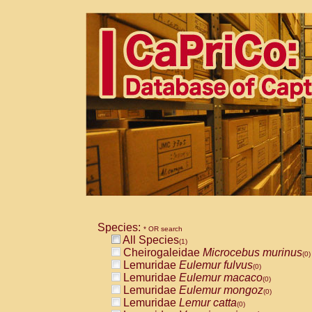
Species:
* OR search
All Species
(1)
Cheirogaleidae
Microcebus murinus
(0)
Lemuridae
Eulemur fulvus
(0)
Lemuridae
Eulemur macaco
(0)
Lemuridae
Eulemur mongoz
(0)
Lemuridae
Lemur catta
(0)