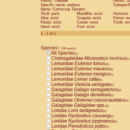
Family: Cebidae
Genus:
S
Cebidae
Saguinus midas
(0)
Specific name:
oedipus
Subspecif
Cebidae
Saguinus mystax
(0)
Name: Cotton-top Tamarin
Cebidae
Saguinus nigricollis
Skull: parts
Mandible: exist
(0)
Humerus: 
Cebidae
Saguinus oedipus
Ulna: exist
Scapula: exist
Femur: ex
(1)
Fibula: exist
Coxae: exist
Trunk: exi
Cebidae
Saguinus weddelli
(0)
Hand: exist
Foot: exist
Cebidae
Saguinus
spp.
(0)
Cebidae
Aotus trivirgatus
1 - 1 of 1
(0)
Cebidae
Cebus albifrons
(0)
Cebidae
Cebus apella
(0)
Species:
Cebidae
Cebus capucinus
* OR search
(0)
All Species
Cebidae
Cebus nigrivittatus
(1)
(0)
Cheirogaleidae
Microcebus murinus
Cebidae
Cebus
spp.
(0)
(0)
Lemuridae
Eulemur fulvus
Cebidae
Saimiri boliviensis
(0)
(0)
Lemuridae
Eulemur macaco
Cebidae
Saimiri sciureus
(0)
(0)
Lemuridae
Eulemur mongoz
Atelidae
Alouatta caraya
(0)
(0)
Lemuridae
Lemur catta
Atelidae
Alouatta fusca
(0)
(0)
Lemuridae
Varecia variegata
Atelidae
Alouatta seniculus
(0)
(0)
Galagidae
Galago senegalensis
Atelidae
Alouatta
spp.
(0)
(0)
Galagidae
Galago demidovii
Atelidae
Ateles belzebuth
(0)
(0)
Galagidae
Otolemur crassicaudatus
Atelidae
Ateles geoffroyi
(0)
(0)
Galagidae
Galagidae
spp.
Atelidae
Ateles paniscus
(0)
(0)
Loridae
Loris tardigradus
Atelidae
Ateles
spp.
(0)
(0)
Loridae
Nycticebus coucang
Atelidae
Lagothrix lagothricha
(0)
(0)
Loridae
Nycticebus pygmaeus
Atelidae
Lagothrix lagothricha cana
(0)
(0)
Loridae
Perodicticus potto
Pitheciidae
Cacajao calvus rubicundu
(0)