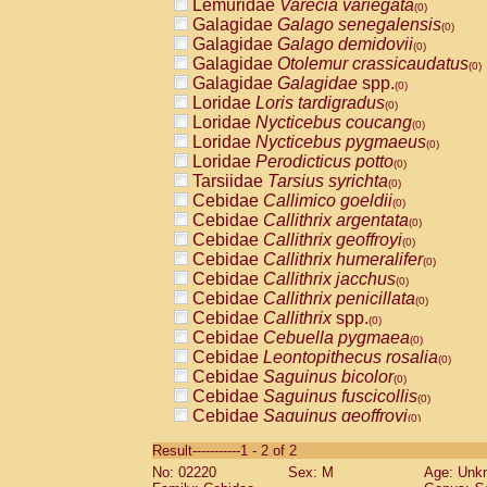
Lemuridae
Varecia variegata
(0)
Galagidae
Galago senegalensis
(0)
Galagidae
Galago demidovii
(0)
Galagidae
Otolemur crassicaudatus
(0)
Galagidae
Galagidae
spp.
(0)
Loridae
Loris tardigradus
(0)
Loridae
Nycticebus coucang
(0)
Loridae
Nycticebus pygmaeus
(0)
Loridae
Perodicticus potto
(0)
Tarsiidae
Tarsius syrichta
(0)
Cebidae
Callimico goeldii
(0)
Cebidae
Callithrix argentata
(0)
Cebidae
Callithrix geoffroyi
(0)
Cebidae
Callithrix humeralifer
(0)
Cebidae
Callithrix jacchus
(0)
Cebidae
Callithrix penicillata
(0)
Cebidae
Callithrix
spp.
(0)
Cebidae
Cebuella pygmaea
(0)
Cebidae
Leontopithecus rosalia
(0)
Cebidae
Saguinus bicolor
(0)
Cebidae
Saguinus fuscicollis
(0)
Cebidae
Saguinus geoffroyi
(0)
Cebidae
Saguinus imperator
(0)
Result-----------1 - 2 of 2
Cebidae
Saguinus labiatus
(0)
No: 02220
Sex: M
Age: Unk
Cebidae
Saguinus leucopus
(0)