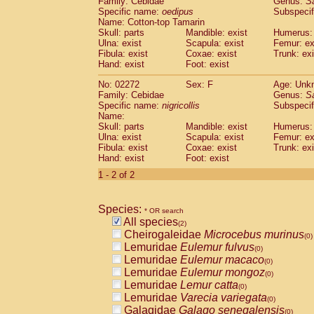
Family: Cebidae
Genus:
S
Cebidae
Saguinus midas
(0)
Specific name:
oedipus
Subspecif
Cebidae
Saguinus mystax
(0)
Name: Cotton-top Tamarin
Cebidae
Saguinus nigricollis
Skull: parts
Mandible: exist
(1)
Humerus: 
Cebidae
Saguinus oedipus
Ulna: exist
Scapula: exist
Femur: ex
(1)
Fibula: exist
Coxae: exist
Trunk: exi
Cebidae
Saguinus weddelli
(0)
Hand: exist
Foot: exist
Cebidae
Saguinus
spp.
(0)
Cebidae
Aotus trivirgatus
(0)
No: 02272
Sex: F
Age: Unk
Cebidae
Cebus albifrons
Family: Cebidae
Genus:
S
(0)
Cebidae
Cebus apella
Specific name:
nigricollis
Subspecif
(0)
Name:
Cebidae
Cebus capucinus
(0)
Skull: parts
Mandible: exist
Humerus: 
Cebidae
Cebus nigrivittatus
(0)
Ulna: exist
Scapula: exist
Femur: ex
Cebidae
Cebus
spp.
(0)
Fibula: exist
Coxae: exist
Trunk: exi
Cebidae
Saimiri boliviensis
Hand: exist
Foot: exist
(0)
Cebidae
Saimiri sciureus
(0)
1 - 2 of 2
Atelidae
Alouatta caraya
(0)
Atelidae
Alouatta fusca
(0)
Atelidae
Alouatta seniculus
Species:
(0)
* OR search
Atelidae
Alouatta
spp.
All species
(0)
(2)
Atelidae
Ateles belzebuth
Cheirogaleidae
Microcebus murinus
(0)
(0)
Atelidae
Ateles geoffroyi
Lemuridae
Eulemur fulvus
(0)
(0)
Atelidae
Ateles paniscus
Lemuridae
Eulemur macaco
(0)
(0)
Atelidae
Ateles
spp.
Lemuridae
Eulemur mongoz
(0)
(0)
Atelidae
Lagothrix lagothricha
Lemuridae
Lemur catta
(0)
(0)
Atelidae
Lagothrix lagothricha cana
Lemuridae
Varecia variegata
(0)
(0)
Pitheciidae
Cacajao calvus rubicundu
Galagidae
Galago senegalensis
(0)