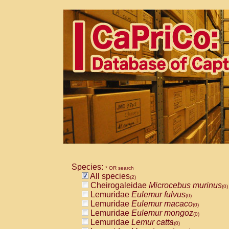
Species:
* OR search
All species
(2)
Cheirogaleidae
Microcebus murinus
(0)
Lemuridae
Eulemur fulvus
(0)
Lemuridae
Eulemur macaco
(0)
Lemuridae
Eulemur mongoz
(0)
Lemuridae
Lemur catta
(0)