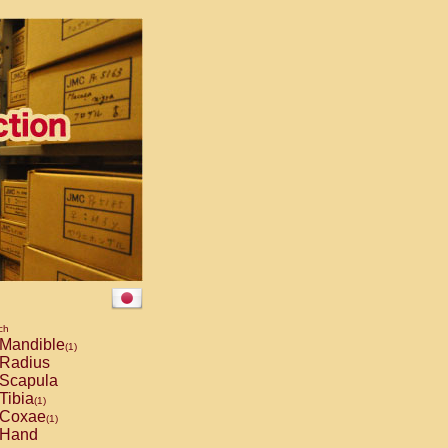
ch
Mandible
(1)
Radius
Scapula
Tibia
(1)
Coxae
(1)
Hand