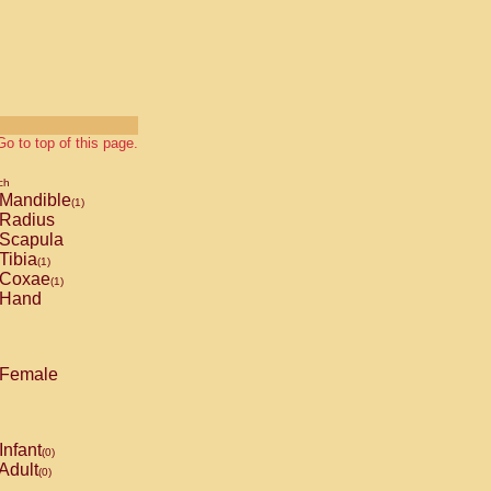
Go to top of this page.
ch
Mandible
(1)
Radius
Scapula
Tibia
(1)
Coxae
(1)
Hand
Female
Infant
(0)
Adult
(0)