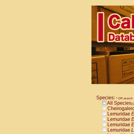
Species:
* OR search
All Species
(1
Cheirogalei
Lemuridae
E
Lemuridae
E
Lemuridae
E
Lemuridae
L