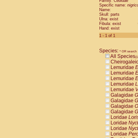
Family: Cebidae
Cebidae
Sa
Specific name:
nigrico
Cebidae
Sa
Name:
Cebidae
Sag
Skull: parts
Cebidae
Sa
Ulna: exist
Fibula: exist
Cebidae
Sag
Hand: exist
Cebidae
Sa
Cebidae
Aot
1 - 1 of 1
Cebidae
Ceb
Cebidae
Ceb
Species:
Cebidae
Ce
* OR search
All Species
Cebidae
Ceb
(1
Cheirogalei
Cebidae
Ce
Lemuridae
E
Cebidae
Sai
Lemuridae
E
Cebidae
Sai
Lemuridae
E
Atelidae
Alo
Lemuridae
L
Atelidae
Alo
Lemuridae
V
Atelidae
Alo
Galagidae
G
Atelidae
Alo
Galagidae
G
Atelidae
Ate
Galagidae
O
Atelidae
Ate
Galagidae
G
Atelidae
Ate
Loridae
Lori
Atelidae
Ate
Loridae
Nyc
Atelidae
Lag
Loridae
Nyc
Atelidae
Lag
Loridae
Pero
Pitheciidae