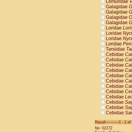
Lemuridae
V
Galagidae
G
Galagidae
G
Galagidae
O
Galagidae
G
Loridae
Lori
Loridae
Nyc
Loridae
Nyc
Loridae
Pero
Tarsiidae
Ta
Cebidae
Cal
Cebidae
Cal
Cebidae
Cal
Cebidae
Cal
Cebidae
Cal
Cebidae
Cal
Cebidae
Cal
Cebidae
Ce
Cebidae
Leo
Cebidae
Sag
Cebidae
Sag
Cebidae
Sag
Cebidae
Sag
Result-----------1 - 1 of
Cebidae
Sag
No: 02272
Cebidae
Sa