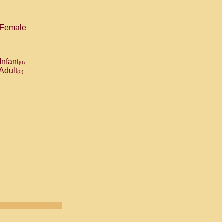
Female
Infant
(0)
Adult
(0)