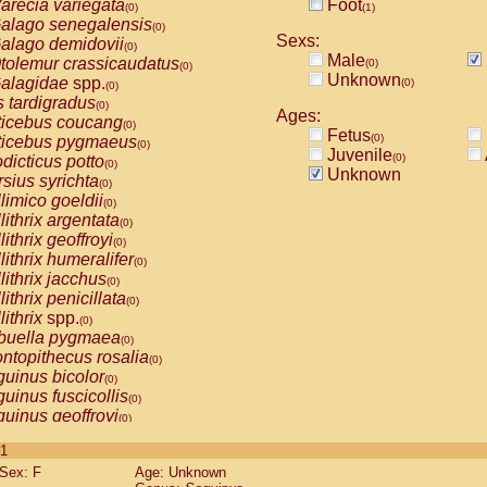
arecia variegata
Foot
(0)
(1)
alago senegalensis
(0)
Sexs:
alago demidovii
(0)
Male
tolemur crassicaudatus
(0)
(0)
Unknown
alagidae
spp.
(0)
(0)
s tardigradus
(0)
Ages:
ticebus coucang
(0)
Fetus
(0)
ticebus pygmaeus
(0)
Juvenile
(0)
dicticus potto
(0)
Unknown
rsius syrichta
(0)
limico goeldii
(0)
lithrix argentata
(0)
lithrix geoffroyi
(0)
lithrix humeralifer
(0)
lithrix jacchus
(0)
lithrix penicillata
(0)
lithrix
spp.
(0)
buella pygmaea
(0)
ntopithecus rosalia
(0)
uinus bicolor
(0)
uinus fuscicollis
(0)
uinus geoffroyi
(0)
uinus imperator
(0)
 1
uinus labiatus
(0)
Sex: F
Age: Unknown
guinus leucopus
(0)