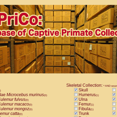
Skeletal Collection:
* AND sear
Skull
)
dae
Microcebus murinus
Humerus
(0)
(1)
ulemur fulvus
Ulna
(0)
ulemur macaco
Femur
(0)
(1)
ulemur mongoz
Fibula
(0)
(1)
emur catta
Trunk
(0)