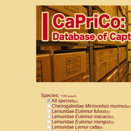
Species:
* OR search
All species
(1)
Cheirogaleidae
Microcebus murinus
(0)
Lemuridae
Eulemur fulvus
(0)
Lemuridae
Eulemur macaco
(0)
Lemuridae
Eulemur mongoz
(0)
Lemuridae
Lemur catta
(0)