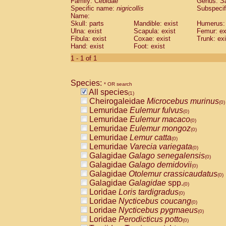
Family: Cebidae
Genus:
S
Cebidae
Saguinus midas
(0)
Specific name:
nigricollis
Subspecif
Cebidae
Saguinus mystax
(0)
Name:
Cebidae
Saguinus nigricollis
Skull: parts
Mandible: exist
(1)
Humerus: 
Cebidae
Saguinus oedipus
Ulna: exist
Scapula: exist
Femur: ex
(0)
Fibula: exist
Coxae: exist
Trunk: exi
Cebidae
Saguinus weddelli
(0)
Hand: exist
Foot: exist
Cebidae
Saguinus
spp.
(0)
Cebidae
Aotus trivirgatus
1 - 1 of 1
(0)
Cebidae
Cebus albifrons
(0)
Cebidae
Cebus apella
(0)
Species:
Cebidae
Cebus capucinus
* OR search
(0)
All species
Cebidae
Cebus nigrivittatus
(1)
(0)
Cheirogaleidae
Microcebus murinus
Cebidae
Cebus
spp.
(0)
(0)
Lemuridae
Eulemur fulvus
Cebidae
Saimiri boliviensis
(0)
(0)
Lemuridae
Eulemur macaco
Cebidae
Saimiri sciureus
(0)
(0)
Lemuridae
Eulemur mongoz
Atelidae
Alouatta caraya
(0)
(0)
Lemuridae
Lemur catta
Atelidae
Alouatta fusca
(0)
(0)
Lemuridae
Varecia variegata
Atelidae
Alouatta seniculus
(0)
(0)
Galagidae
Galago senegalensis
Atelidae
Alouatta
spp.
(0)
(0)
Galagidae
Galago demidovii
Atelidae
Ateles belzebuth
(0)
(0)
Galagidae
Otolemur crassicaudatus
Atelidae
Ateles geoffroyi
(0)
(0)
Galagidae
Galagidae
spp.
Atelidae
Ateles paniscus
(0)
(0)
Loridae
Loris tardigradus
Atelidae
Ateles
spp.
(0)
(0)
Loridae
Nycticebus coucang
Atelidae
Lagothrix lagothricha
(0)
(0)
Loridae
Nycticebus pygmaeus
Atelidae
Lagothrix lagothricha cana
(0)
(0)
Loridae
Perodicticus potto
Pitheciidae
Cacajao calvus rubicundu
(0)