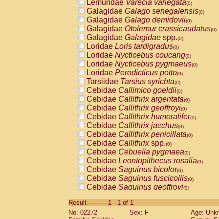
Lemuridae
Varecia variegata
(0)
Galagidae
Galago senegalensis
(0)
Galagidae
Galago demidovii
(0)
Galagidae
Otolemur crassicaudatus
(0)
Galagidae
Galagidae
spp.
(0)
Loridae
Loris tardigradus
(0)
Loridae
Nycticebus coucang
(0)
Loridae
Nycticebus pygmaeus
(0)
Loridae
Perodicticus potto
(0)
Tarsiidae
Tarsius syrichta
(0)
Cebidae
Callimico goeldii
(0)
Cebidae
Callithrix argentata
(0)
Cebidae
Callithrix geoffroyi
(0)
Cebidae
Callithrix humeralifer
(0)
Cebidae
Callithrix jacchus
(0)
Cebidae
Callithrix penicillata
(0)
Cebidae
Callithrix
spp.
(0)
Cebidae
Cebuella pygmaea
(0)
Cebidae
Leontopithecus rosalia
(0)
Cebidae
Saguinus bicolor
(0)
Cebidae
Saguinus fuscicollis
(0)
Cebidae
Saguinus geoffroyi
(0)
Cebidae
Saguinus imperator
(0)
Result-----------1 - 1 of 1
Cebidae
Saguinus labiatus
(0)
No: 02272
Sex: F
Age: Unk
Cebidae
Saguinus leucopus
(0)