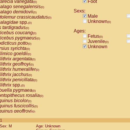
arecia variegata
Foot
(0)
alago senegalensis
(0)
Sexs:
alago demidovii
(0)
Male
tolemur crassicaudatus
(0)
Unknown
alagidae
spp.
(0)
(0)
s tardigradus
(0)
Ages:
ticebus coucang
(0)
Fetus
(0)
ticebus pygmaeus
(0)
Juvenile
(0)
dicticus potto
(0)
Unknown
rsius syrichta
(0)
limico goeldii
(0)
lithrix argentata
(0)
lithrix geoffroyi
(0)
lithrix humeralifer
(0)
lithrix jacchus
(0)
lithrix penicillata
(0)
lithrix
spp.
(0)
buella pygmaea
(0)
ntopithecus rosalia
(0)
uinus bicolor
(0)
uinus fuscicollis
(0)
uinus geoffroyi
(0)
uinus imperator
(0)
 1
uinus labiatus
(0)
Sex: M
Age: Unknown
guinus leucopus
(0)