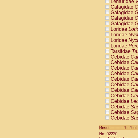
Lemuridae
V
Galagidae
G
Galagidae
G
Galagidae
O
Galagidae
G
Loridae
Lori
Loridae
Nyc
Loridae
Nyc
Loridae
Pero
Tarsiidae
Ta
Cebidae
Cal
Cebidae
Cal
Cebidae
Cal
Cebidae
Cal
Cebidae
Cal
Cebidae
Cal
Cebidae
Cal
Cebidae
Ce
Cebidae
Leo
Cebidae
Sag
Cebidae
Sag
Cebidae
Sag
Cebidae
Sag
Result-----------1 - 1 of
Cebidae
Sag
No: 02220
Cebidae
Sa