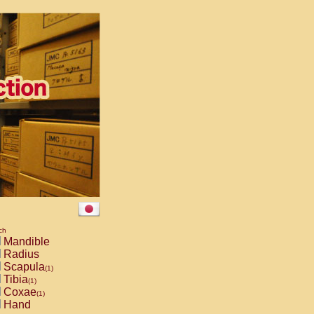
ch
Mandible
Radius
Scapula
(1)
Tibia
(1)
Coxae
(1)
Hand