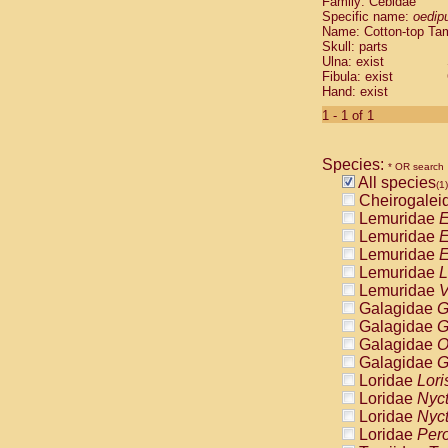
Family: Cebidae
Cebidae
Sa
Specific name:
oedip
Cebidae
Sa
Name: Cotton-top Ta
Cebidae
Sag
Skull: parts
Cebidae
Sa
Ulna: exist
Fibula: exist
Cebidae
Sag
Hand: exist
Cebidae
Sa
Cebidae
Aot
1 - 1 of 1
Cebidae
Ceb
Cebidae
Ceb
Species:
Cebidae
Ce
* OR search
All species
Cebidae
Ceb
(1)
Cheirogalei
Cebidae
Ce
Lemuridae
E
Cebidae
Sai
Lemuridae
E
Cebidae
Sai
Lemuridae
E
Atelidae
Alo
Lemuridae
L
Atelidae
Alo
Lemuridae
V
Atelidae
Alo
Galagidae
G
Atelidae
Alo
Galagidae
G
Atelidae
Ate
Galagidae
O
Atelidae
Ate
Galagidae
G
Atelidae
Ate
Loridae
Lori
Atelidae
Ate
Loridae
Nyc
Atelidae
Lag
Loridae
Nyc
Atelidae
Lag
Loridae
Pero
Pitheciidae