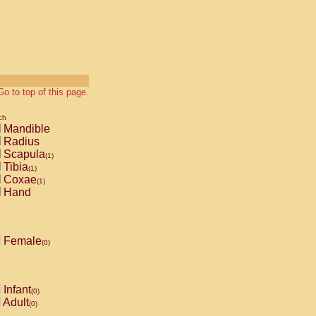
Go to top of this page.
ch
Mandible
Radius
Scapula
(1)
Tibia
(1)
Coxae
(1)
Hand
Female
(0)
Infant
(0)
Adult
(0)