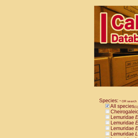
Species:
* OR search
All species
(1)
Cheirogalei
Lemuridae
E
Lemuridae
E
Lemuridae
E
Lemuridae
L