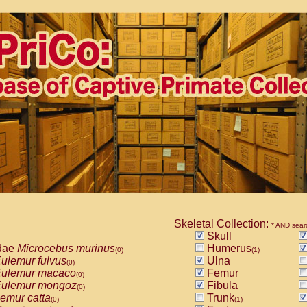
Skeletal Collection:
* AND sear
Skull
dae
Microcebus murinus
Humerus
(0)
(1)
ulemur fulvus
Ulna
(0)
ulemur macaco
Femur
(0)
ulemur mongoz
Fibula
(0)
emur catta
Trunk
(0)
(1)