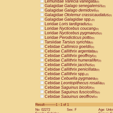
Lemuridae
Varecia variegata
(0)
Galagidae
Galago senegalensis
(0)
Galagidae
Galago demidovii
(0)
Galagidae
Otolemur crassicaudatus
(0)
Galagidae
Galagidae
spp.
(0)
Loridae
Loris tardigradus
(0)
Loridae
Nycticebus coucang
(0)
Loridae
Nycticebus pygmaeus
(0)
Loridae
Perodicticus potto
(0)
Tarsiidae
Tarsius syrichta
(0)
Cebidae
Callimico goeldii
(0)
Cebidae
Callithrix argentata
(0)
Cebidae
Callithrix geoffroyi
(0)
Cebidae
Callithrix humeralifer
(0)
Cebidae
Callithrix jacchus
(0)
Cebidae
Callithrix penicillata
(0)
Cebidae
Callithrix
spp.
(0)
Cebidae
Cebuella pygmaea
(0)
Cebidae
Leontopithecus rosalia
(0)
Cebidae
Saguinus bicolor
(0)
Cebidae
Saguinus fuscicollis
(0)
Cebidae
Saguinus geoffroyi
(0)
Cebidae
Saguinus imperator
(0)
Result-----------1 - 1 of 1
Cebidae
Saguinus labiatus
(0)
No: 02272
Sex: F
Age: Unk
Cebidae
Saguinus leucopus
(0)