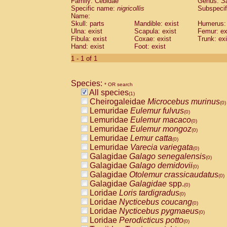
Family: Cebidae
Genus:
S
Cebidae
Saguinus midas
(0)
Specific name:
nigricollis
Subspecif
Cebidae
Saguinus mystax
(0)
Name:
Cebidae
Saguinus nigricollis
Skull: parts
Mandible: exist
(1)
Humerus: 
Cebidae
Saguinus oedipus
Ulna: exist
Scapula: exist
Femur: ex
(0)
Fibula: exist
Coxae: exist
Trunk: exi
Cebidae
Saguinus weddelli
(0)
Hand: exist
Foot: exist
Cebidae
Saguinus
spp.
(0)
Cebidae
Aotus trivirgatus
1 - 1 of 1
(0)
Cebidae
Cebus albifrons
(0)
Cebidae
Cebus apella
(0)
Species:
Cebidae
Cebus capucinus
* OR search
(0)
All species
Cebidae
Cebus nigrivittatus
(1)
(0)
Cheirogaleidae
Microcebus murinus
Cebidae
Cebus
spp.
(0)
(0)
Lemuridae
Eulemur fulvus
Cebidae
Saimiri boliviensis
(0)
(0)
Lemuridae
Eulemur macaco
Cebidae
Saimiri sciureus
(0)
(0)
Lemuridae
Eulemur mongoz
Atelidae
Alouatta caraya
(0)
(0)
Lemuridae
Lemur catta
Atelidae
Alouatta fusca
(0)
(0)
Lemuridae
Varecia variegata
Atelidae
Alouatta seniculus
(0)
(0)
Galagidae
Galago senegalensis
Atelidae
Alouatta
spp.
(0)
(0)
Galagidae
Galago demidovii
Atelidae
Ateles belzebuth
(0)
(0)
Galagidae
Otolemur crassicaudatus
Atelidae
Ateles geoffroyi
(0)
(0)
Galagidae
Galagidae
spp.
Atelidae
Ateles paniscus
(0)
(0)
Loridae
Loris tardigradus
Atelidae
Ateles
spp.
(0)
(0)
Loridae
Nycticebus coucang
Atelidae
Lagothrix lagothricha
(0)
(0)
Loridae
Nycticebus pygmaeus
Atelidae
Lagothrix lagothricha cana
(0)
(0)
Loridae
Perodicticus potto
Pitheciidae
Cacajao calvus rubicundu
(0)