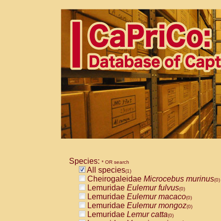
Species:
* OR search
All species
(1)
Cheirogaleidae
Microcebus murinus
(0)
Lemuridae
Eulemur fulvus
(0)
Lemuridae
Eulemur macaco
(0)
Lemuridae
Eulemur mongoz
(0)
Lemuridae
Lemur catta
(0)