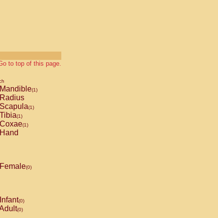
Go to top of this page.
ch
Mandible
(1)
Radius
Scapula
(1)
Tibia
(1)
Coxae
(1)
Hand
Female
(0)
Infant
(0)
Adult
(0)