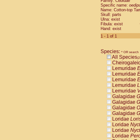
Family: Cebidae
Cebidae
Sa
Specific name:
oedip
Cebidae
Sa
Name: Cotton-top Ta
Cebidae
Sag
Skull: parts
Cebidae
Sa
Ulna: exist
Fibula: exist
Cebidae
Sag
Hand: exist
Cebidae
Sa
Cebidae
Aot
1 - 1 of 1
Cebidae
Ceb
Cebidae
Ceb
Species:
Cebidae
Ce
* OR search
All Species
Cebidae
Ceb
(2
Cheirogalei
Cebidae
Ce
Lemuridae
E
Cebidae
Sai
Lemuridae
E
Cebidae
Sai
Lemuridae
E
Atelidae
Alo
Lemuridae
L
Atelidae
Alo
Lemuridae
V
Atelidae
Alo
Galagidae
G
Atelidae
Alo
Galagidae
G
Atelidae
Ate
Galagidae
O
Atelidae
Ate
Galagidae
G
Atelidae
Ate
Loridae
Lori
Atelidae
Ate
Loridae
Nyc
Atelidae
Lag
Loridae
Nyc
Atelidae
Lag
Loridae
Pero
Pitheciidae