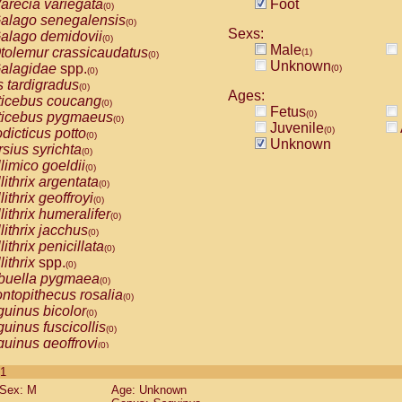
arecia variegata
Foot
(0)
alago senegalensis
(0)
Sexs:
alago demidovii
(0)
Male
tolemur crassicaudatus
(1)
(0)
Unknown
alagidae
spp.
(0)
(0)
s tardigradus
(0)
Ages:
ticebus coucang
(0)
Fetus
(0)
ticebus pygmaeus
(0)
Juvenile
(0)
dicticus potto
(0)
Unknown
rsius syrichta
(0)
limico goeldii
(0)
lithrix argentata
(0)
lithrix geoffroyi
(0)
lithrix humeralifer
(0)
lithrix jacchus
(0)
lithrix penicillata
(0)
lithrix
spp.
(0)
buella pygmaea
(0)
ntopithecus rosalia
(0)
uinus bicolor
(0)
uinus fuscicollis
(0)
uinus geoffroyi
(0)
uinus imperator
(0)
 1
uinus labiatus
(0)
Sex: M
Age: Unknown
guinus leucopus
(0)