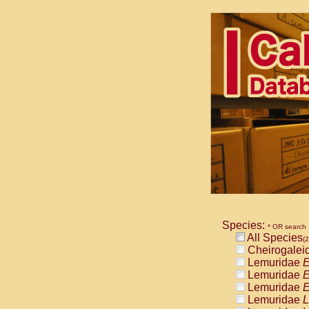
Species:
* OR search
All Species
(2
Cheirogalei
Lemuridae
E
Lemuridae
E
Lemuridae
E
Lemuridae
L