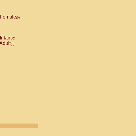
Female
(0)
Infant
(0)
Adult
(0)