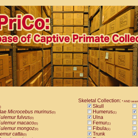
Skeletal Collection:
* AND sear
Skull
)
dae
Microcebus murinus
Humerus
(0)
(1)
ulemur fulvus
Ulna
(0)
ulemur macaco
Femur
(0)
(1)
ulemur mongoz
Fibula
(0)
(1)
emur catta
Trunk
(0)