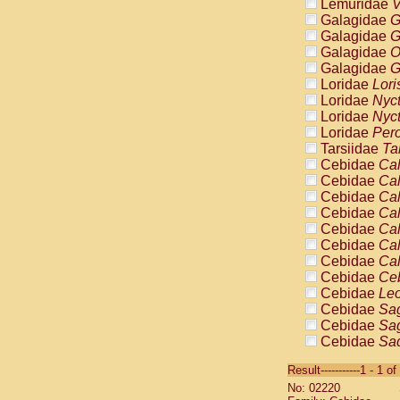
Lemuridae
V
Galagidae
G
Galagidae
G
Galagidae
O
Galagidae
G
Loridae
Lori
Loridae
Nyc
Loridae
Nyc
Loridae
Pero
Tarsiidae
Ta
Cebidae
Cal
Cebidae
Cal
Cebidae
Cal
Cebidae
Cal
Cebidae
Cal
Cebidae
Cal
Cebidae
Cal
Cebidae
Ce
Cebidae
Leo
Cebidae
Sag
Cebidae
Sag
Cebidae
Sag
Cebidae
Sag
Result-----------1 - 1 of
Cebidae
Sag
No: 02220
Cebidae
Sa