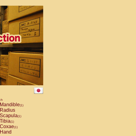
ch
Mandible
(1)
Radius
Scapula
(1)
Tibia
(1)
Coxae
(1)
Hand