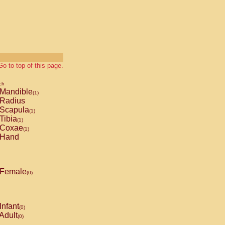
Go to top of this page.
ch
Mandible
(1)
Radius
Scapula
(1)
Tibia
(1)
Coxae
(1)
Hand
Female
(0)
Infant
(0)
Adult
(0)