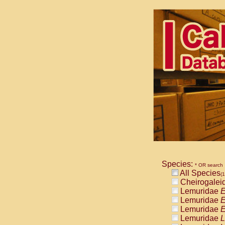
Species:
* OR search
All Species
(1
Cheirogalei
Lemuridae
E
Lemuridae
E
Lemuridae
E
Lemuridae
L