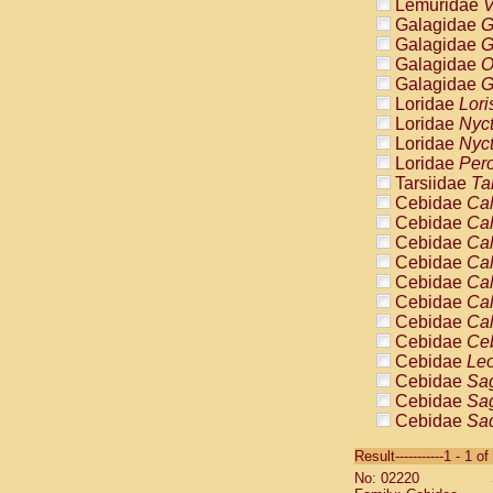
Lemuridae
V
Galagidae
G
Galagidae
G
Galagidae
O
Galagidae
G
Loridae
Lori
Loridae
Nyc
Loridae
Nyc
Loridae
Pero
Tarsiidae
Ta
Cebidae
Cal
Cebidae
Cal
Cebidae
Cal
Cebidae
Cal
Cebidae
Cal
Cebidae
Cal
Cebidae
Cal
Cebidae
Ce
Cebidae
Leo
Cebidae
Sag
Cebidae
Sag
Cebidae
Sag
Cebidae
Sag
Result-----------1 - 1 of
Cebidae
Sag
No: 02220
Cebidae
Sa