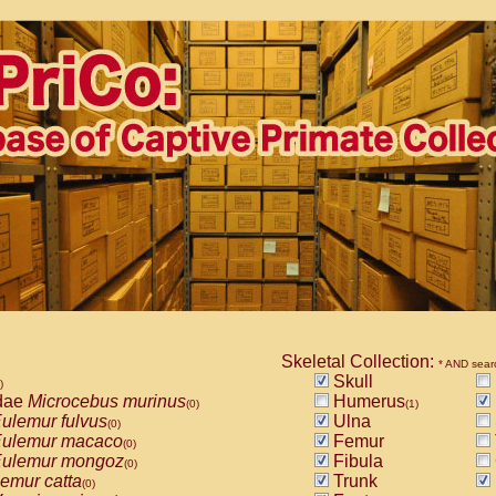
Skeletal Collection:
* AND sear
Skull
)
dae
Microcebus murinus
Humerus
(0)
(1)
ulemur fulvus
Ulna
(0)
ulemur macaco
Femur
(0)
ulemur mongoz
Fibula
(0)
emur catta
Trunk
(0)