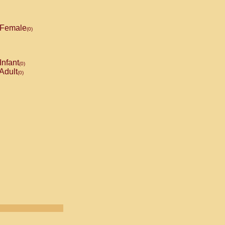
Female
(0)
Infant
(0)
Adult
(0)