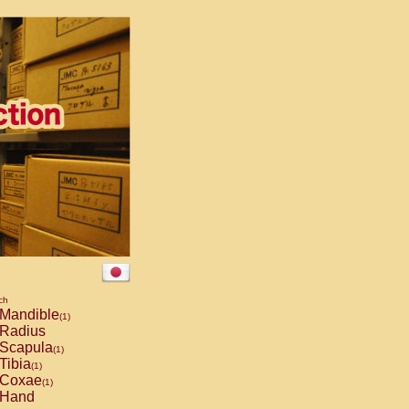
ch
Mandible
(1)
Radius
Scapula
(1)
Tibia
(1)
Coxae
(1)
Hand