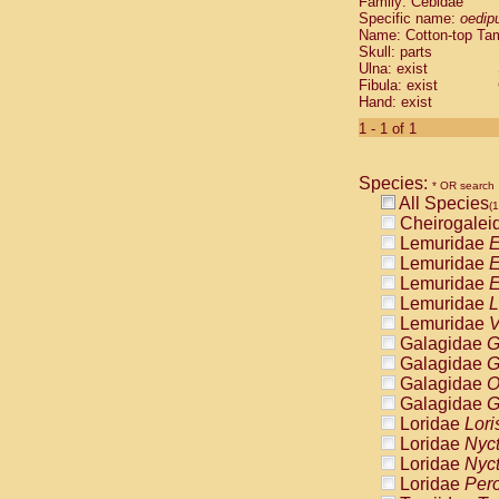
Family: Cebidae
Cebidae
Sa
Specific name:
oedip
Cebidae
Sa
Name: Cotton-top Ta
Cebidae
Sag
Skull: parts
Cebidae
Sa
Ulna: exist
Fibula: exist
Cebidae
Sag
Hand: exist
Cebidae
Sa
Cebidae
Aot
1 - 1 of 1
Cebidae
Ceb
Cebidae
Ceb
Species:
Cebidae
Ce
* OR search
All Species
Cebidae
Ceb
(1
Cheirogalei
Cebidae
Ce
Lemuridae
E
Cebidae
Sai
Lemuridae
E
Cebidae
Sai
Lemuridae
E
Atelidae
Alo
Lemuridae
L
Atelidae
Alo
Lemuridae
V
Atelidae
Alo
Galagidae
G
Atelidae
Alo
Galagidae
G
Atelidae
Ate
Galagidae
O
Atelidae
Ate
Galagidae
G
Atelidae
Ate
Loridae
Lori
Atelidae
Ate
Loridae
Nyc
Atelidae
Lag
Loridae
Nyc
Atelidae
Lag
Loridae
Pero
Pitheciidae