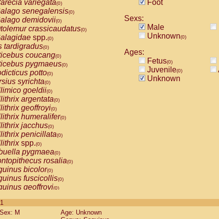
arecia variegata
Foot
(0)
alago senegalensis
(0)
Sexs:
alago demidovii
(0)
Male
tolemur crassicaudatus
(0)
Unknown
alagidae
spp.
(0)
(0)
s tardigradus
(0)
Ages:
ticebus coucang
(0)
Fetus
(0)
ticebus pygmaeus
(0)
Juvenile
(0)
dicticus potto
(0)
Unknown
rsius syrichta
(0)
limico goeldii
(0)
lithrix argentata
(0)
lithrix geoffroyi
(0)
lithrix humeralifer
(0)
lithrix jacchus
(0)
lithrix penicillata
(0)
lithrix
spp.
(0)
buella pygmaea
(0)
ntopithecus rosalia
(0)
uinus bicolor
(0)
uinus fuscicollis
(0)
uinus geoffroyi
(0)
uinus imperator
(0)
 1
uinus labiatus
(0)
Sex: M
Age: Unknown
guinus leucopus
(0)