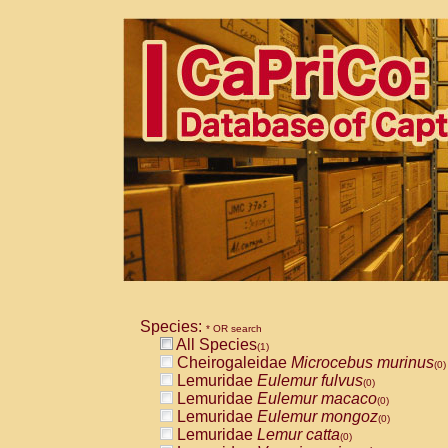
Species:
* OR search
All Species
(1)
Cheirogaleidae
Microcebus murinus
(0)
Lemuridae
Eulemur fulvus
(0)
Lemuridae
Eulemur macaco
(0)
Lemuridae
Eulemur mongoz
(0)
Lemuridae
Lemur catta
(0)