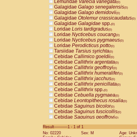
Lemuridae
Varecia variegata
(0)
Galagidae
Galago senegalensis
(0)
Galagidae
Galago demidovii
(0)
Galagidae
Otolemur crassicaudatus
(0)
Galagidae
Galagidae
spp.
(0)
Loridae
Loris tardigradus
(0)
Loridae
Nycticebus coucang
(0)
Loridae
Nycticebus pygmaeus
(0)
Loridae
Perodicticus potto
(0)
Tarsiidae
Tarsius syrichta
(0)
Cebidae
Callimico goeldii
(0)
Cebidae
Callithrix argentata
(0)
Cebidae
Callithrix geoffroyi
(0)
Cebidae
Callithrix humeralifer
(0)
Cebidae
Callithrix jacchus
(0)
Cebidae
Callithrix penicillata
(0)
Cebidae
Callithrix
spp.
(0)
Cebidae
Cebuella pygmaea
(0)
Cebidae
Leontopithecus rosalia
(0)
Cebidae
Saguinus bicolor
(0)
Cebidae
Saguinus fuscicollis
(0)
Cebidae
Saguinus geoffroyi
(0)
Cebidae
Saguinus imperator
(0)
Result-----------1 - 1 of 1
Cebidae
Saguinus labiatus
(0)
No: 02220
Sex: M
Age: Unk
Cebidae
Saguinus leucopus
(0)