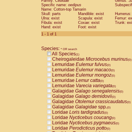
Family: Cebidae
Genus:
S
Cebidae
Saguinus midas
(0)
Specific name:
oedipus
Subspecif
Cebidae
Saguinus mystax
(0)
Name: Cotton-top Tamarin
Cebidae
Saguinus nigricollis
Skull: parts
Mandible: exist
(0)
Humerus: 
Cebidae
Saguinus oedipus
Ulna: exist
Scapula: exist
Femur: ex
(1)
Fibula: exist
Coxae: exist
Trunk: exi
Cebidae
Saguinus weddelli
(0)
Hand: exist
Foot: exist
Cebidae
Saguinus
spp.
(0)
Cebidae
Aotus trivirgatus
1 - 1 of 1
(0)
Cebidae
Cebus albifrons
(0)
Cebidae
Cebus apella
(0)
Species:
Cebidae
Cebus capucinus
* OR search
(0)
All Species
Cebidae
Cebus nigrivittatus
(1)
(0)
Cheirogaleidae
Microcebus murinus
Cebidae
Cebus
spp.
(0)
(0)
Lemuridae
Eulemur fulvus
Cebidae
Saimiri boliviensis
(0)
(0)
Lemuridae
Eulemur macaco
Cebidae
Saimiri sciureus
(0)
(0)
Lemuridae
Eulemur mongoz
Atelidae
Alouatta caraya
(0)
(0)
Lemuridae
Lemur catta
Atelidae
Alouatta fusca
(0)
(0)
Lemuridae
Varecia variegata
Atelidae
Alouatta seniculus
(0)
(0)
Galagidae
Galago senegalensis
Atelidae
Alouatta
spp.
(0)
(0)
Galagidae
Galago demidovii
Atelidae
Ateles belzebuth
(0)
(0)
Galagidae
Otolemur crassicaudatus
Atelidae
Ateles geoffroyi
(0)
(0)
Galagidae
Galagidae
spp.
Atelidae
Ateles paniscus
(0)
(0)
Loridae
Loris tardigradus
Atelidae
Ateles
spp.
(0)
(0)
Loridae
Nycticebus coucang
Atelidae
Lagothrix lagothricha
(0)
(0)
Loridae
Nycticebus pygmaeus
Atelidae
Lagothrix lagothricha cana
(0)
(0)
Loridae
Perodicticus potto
Pitheciidae
Cacajao calvus rubicundu
(0)