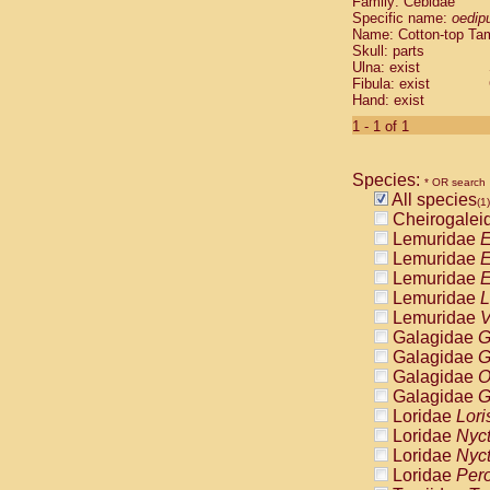
Family: Cebidae
Cebidae
Sa
Specific name:
oedip
Cebidae
Sa
Name: Cotton-top Ta
Cebidae
Sag
Skull: parts
Cebidae
Sa
Ulna: exist
Fibula: exist
Cebidae
Sag
Hand: exist
Cebidae
Sa
Cebidae
Aot
1 - 1 of 1
Cebidae
Ceb
Cebidae
Ceb
Species:
Cebidae
Ce
* OR search
All species
Cebidae
Ceb
(1)
Cheirogalei
Cebidae
Ce
Lemuridae
E
Cebidae
Sai
Lemuridae
E
Cebidae
Sai
Lemuridae
E
Atelidae
Alo
Lemuridae
L
Atelidae
Alo
Lemuridae
V
Atelidae
Alo
Galagidae
G
Atelidae
Alo
Galagidae
G
Atelidae
Ate
Galagidae
O
Atelidae
Ate
Galagidae
G
Atelidae
Ate
Loridae
Lori
Atelidae
Ate
Loridae
Nyc
Atelidae
Lag
Loridae
Nyc
Atelidae
Lag
Loridae
Pero
Pitheciidae