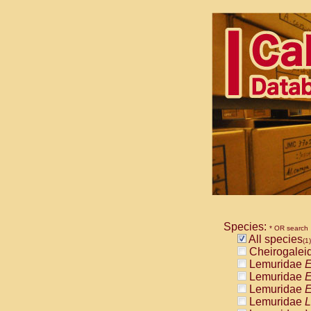
Species:
* OR search
All species
(1)
Cheirogalei
Lemuridae
E
Lemuridae
E
Lemuridae
E
Lemuridae
L