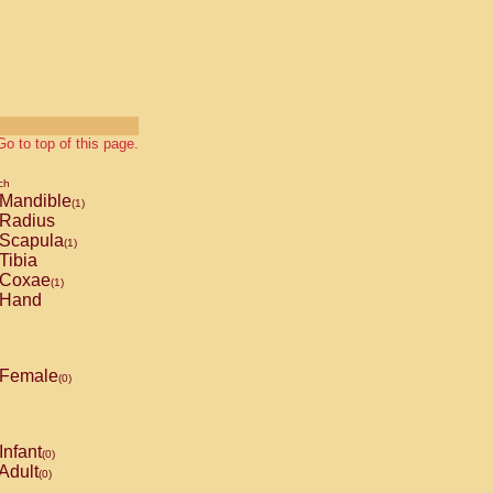
Go to top of this page.
ch
Mandible
(1)
Radius
Scapula
(1)
Tibia
Coxae
(1)
Hand
Female
(0)
Infant
(0)
Adult
(0)