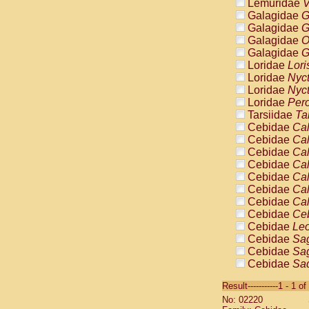
Lemuridae
V
Galagidae
G
Galagidae
G
Galagidae
O
Galagidae
G
Loridae
Lori
Loridae
Nyc
Loridae
Nyc
Loridae
Pero
Tarsiidae
Ta
Cebidae
Cal
Cebidae
Cal
Cebidae
Cal
Cebidae
Cal
Cebidae
Cal
Cebidae
Cal
Cebidae
Cal
Cebidae
Ce
Cebidae
Leo
Cebidae
Sag
Cebidae
Sag
Cebidae
Sag
Cebidae
Sag
Result-----------1 - 1 of
Cebidae
Sag
No: 02220
Cebidae
Sa