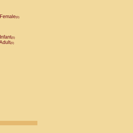
Female
(0)
Infant
(0)
Adult
(0)