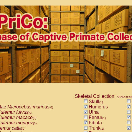
Skeletal Collection:
* AND sear
Skull
(1)
dae
Microcebus murinus
Humerus
(0)
ulemur fulvus
Ulna
(0)
ulemur macaco
Femur
(0)
(1)
ulemur mongoz
Fibula
(0)
emur catta
Trunk
(0)
(1)