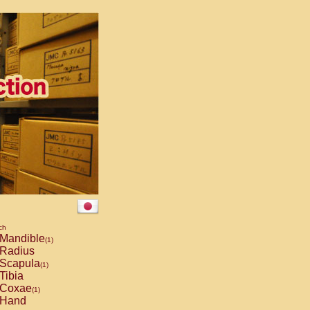
ch
Mandible
(1)
Radius
Scapula
(1)
Tibia
Coxae
(1)
Hand