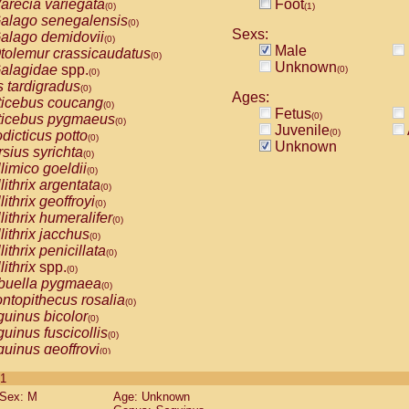
arecia variegata
Foot
(0)
(1)
alago senegalensis
(0)
Sexs:
alago demidovii
(0)
Male
tolemur crassicaudatus
(0)
Unknown
alagidae
spp.
(0)
(0)
s tardigradus
(0)
Ages:
ticebus coucang
(0)
Fetus
(0)
ticebus pygmaeus
(0)
Juvenile
(0)
dicticus potto
(0)
Unknown
rsius syrichta
(0)
limico goeldii
(0)
lithrix argentata
(0)
lithrix geoffroyi
(0)
lithrix humeralifer
(0)
lithrix jacchus
(0)
lithrix penicillata
(0)
lithrix
spp.
(0)
buella pygmaea
(0)
ntopithecus rosalia
(0)
uinus bicolor
(0)
uinus fuscicollis
(0)
uinus geoffroyi
(0)
uinus imperator
(0)
 1
uinus labiatus
(0)
Sex: M
Age: Unknown
guinus leucopus
(0)