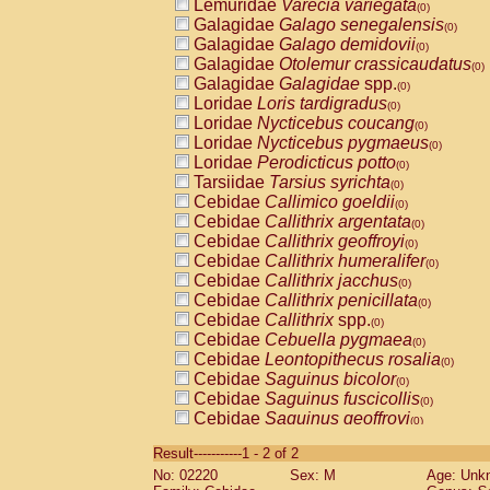
Lemuridae
Varecia variegata
(0)
Galagidae
Galago senegalensis
(0)
Galagidae
Galago demidovii
(0)
Galagidae
Otolemur crassicaudatus
(0)
Galagidae
Galagidae
spp.
(0)
Loridae
Loris tardigradus
(0)
Loridae
Nycticebus coucang
(0)
Loridae
Nycticebus pygmaeus
(0)
Loridae
Perodicticus potto
(0)
Tarsiidae
Tarsius syrichta
(0)
Cebidae
Callimico goeldii
(0)
Cebidae
Callithrix argentata
(0)
Cebidae
Callithrix geoffroyi
(0)
Cebidae
Callithrix humeralifer
(0)
Cebidae
Callithrix jacchus
(0)
Cebidae
Callithrix penicillata
(0)
Cebidae
Callithrix
spp.
(0)
Cebidae
Cebuella pygmaea
(0)
Cebidae
Leontopithecus rosalia
(0)
Cebidae
Saguinus bicolor
(0)
Cebidae
Saguinus fuscicollis
(0)
Cebidae
Saguinus geoffroyi
(0)
Cebidae
Saguinus imperator
(0)
Result-----------1 - 2 of 2
Cebidae
Saguinus labiatus
(0)
No: 02220
Sex: M
Age: Unk
Cebidae
Saguinus leucopus
(0)