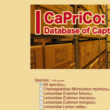
Species:
* OR search
All species
(2)
Cheirogaleidae
Microcebus murinus
(0)
Lemuridae
Eulemur fulvus
(0)
Lemuridae
Eulemur macaco
(0)
Lemuridae
Eulemur mongoz
(0)
Lemuridae
Lemur catta
(0)