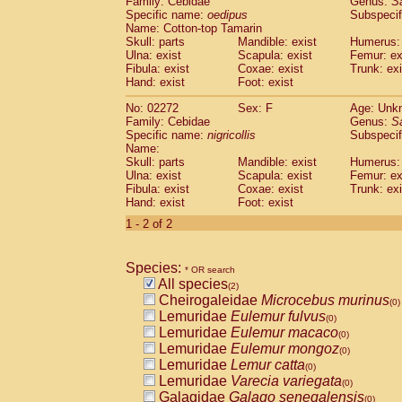
Family: Cebidae
Genus:
S
Cebidae
Saguinus midas
(0)
Specific name:
oedipus
Subspecif
Cebidae
Saguinus mystax
(0)
Name: Cotton-top Tamarin
Cebidae
Saguinus nigricollis
Skull: parts
Mandible: exist
(1)
Humerus: 
Cebidae
Saguinus oedipus
Ulna: exist
Scapula: exist
Femur: ex
(1)
Fibula: exist
Coxae: exist
Trunk: exi
Cebidae
Saguinus weddelli
(0)
Hand: exist
Foot: exist
Cebidae
Saguinus
spp.
(0)
Cebidae
Aotus trivirgatus
(0)
No: 02272
Sex: F
Age: Unk
Cebidae
Cebus albifrons
Family: Cebidae
Genus:
S
(0)
Cebidae
Cebus apella
Specific name:
nigricollis
Subspecif
(0)
Name:
Cebidae
Cebus capucinus
(0)
Skull: parts
Mandible: exist
Humerus: 
Cebidae
Cebus nigrivittatus
(0)
Ulna: exist
Scapula: exist
Femur: ex
Cebidae
Cebus
spp.
(0)
Fibula: exist
Coxae: exist
Trunk: exi
Cebidae
Saimiri boliviensis
Hand: exist
Foot: exist
(0)
Cebidae
Saimiri sciureus
(0)
1 - 2 of 2
Atelidae
Alouatta caraya
(0)
Atelidae
Alouatta fusca
(0)
Atelidae
Alouatta seniculus
Species:
(0)
* OR search
Atelidae
Alouatta
spp.
All species
(0)
(2)
Atelidae
Ateles belzebuth
Cheirogaleidae
Microcebus murinus
(0)
(0)
Atelidae
Ateles geoffroyi
Lemuridae
Eulemur fulvus
(0)
(0)
Atelidae
Ateles paniscus
Lemuridae
Eulemur macaco
(0)
(0)
Atelidae
Ateles
spp.
Lemuridae
Eulemur mongoz
(0)
(0)
Atelidae
Lagothrix lagothricha
Lemuridae
Lemur catta
(0)
(0)
Atelidae
Lagothrix lagothricha cana
Lemuridae
Varecia variegata
(0)
(0)
Pitheciidae
Cacajao calvus rubicundu
Galagidae
Galago senegalensis
(0)