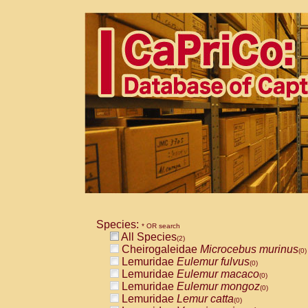
Species:
* OR search
All Species
(2)
Cheirogaleidae
Microcebus murinus
(0)
Lemuridae
Eulemur fulvus
(0)
Lemuridae
Eulemur macaco
(0)
Lemuridae
Eulemur mongoz
(0)
Lemuridae
Lemur catta
(0)