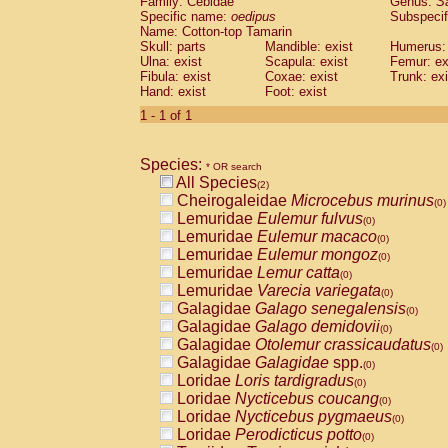
Family: Cebidae
Genus:
S
Cebidae
Saguinus midas
(0)
Specific name:
oedipus
Subspecif
Cebidae
Saguinus mystax
(0)
Name: Cotton-top Tamarin
Cebidae
Saguinus nigricollis
Skull: parts
Mandible: exist
(1)
Humerus: 
Cebidae
Saguinus oedipus
Ulna: exist
Scapula: exist
Femur: ex
(1)
Fibula: exist
Coxae: exist
Trunk: exi
Cebidae
Saguinus weddelli
(0)
Hand: exist
Foot: exist
Cebidae
Saguinus
spp.
(0)
Cebidae
Aotus trivirgatus
1 - 1 of 1
(0)
Cebidae
Cebus albifrons
(0)
Cebidae
Cebus apella
(0)
Species:
Cebidae
Cebus capucinus
* OR search
(0)
All Species
Cebidae
Cebus nigrivittatus
(2)
(0)
Cheirogaleidae
Microcebus murinus
Cebidae
Cebus
spp.
(0)
(0)
Lemuridae
Eulemur fulvus
Cebidae
Saimiri boliviensis
(0)
(0)
Lemuridae
Eulemur macaco
Cebidae
Saimiri sciureus
(0)
(0)
Lemuridae
Eulemur mongoz
Atelidae
Alouatta caraya
(0)
(0)
Lemuridae
Lemur catta
Atelidae
Alouatta fusca
(0)
(0)
Lemuridae
Varecia variegata
Atelidae
Alouatta seniculus
(0)
(0)
Galagidae
Galago senegalensis
Atelidae
Alouatta
spp.
(0)
(0)
Galagidae
Galago demidovii
Atelidae
Ateles belzebuth
(0)
(0)
Galagidae
Otolemur crassicaudatus
Atelidae
Ateles geoffroyi
(0)
(0)
Galagidae
Galagidae
spp.
Atelidae
Ateles paniscus
(0)
(0)
Loridae
Loris tardigradus
Atelidae
Ateles
spp.
(0)
(0)
Loridae
Nycticebus coucang
Atelidae
Lagothrix lagothricha
(0)
(0)
Loridae
Nycticebus pygmaeus
Atelidae
Lagothrix lagothricha cana
(0)
(0)
Loridae
Perodicticus potto
Pitheciidae
Cacajao calvus rubicundu
(0)