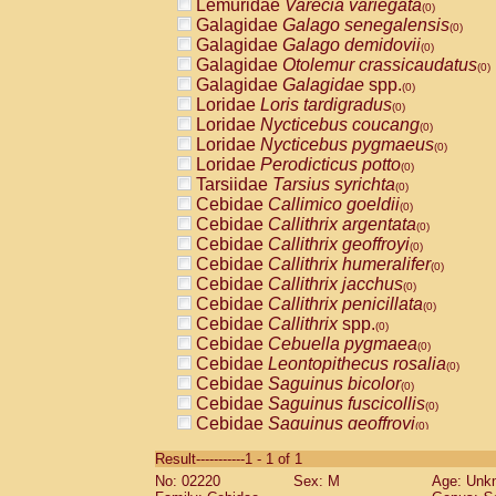
Lemuridae
Varecia variegata
(0)
Galagidae
Galago senegalensis
(0)
Galagidae
Galago demidovii
(0)
Galagidae
Otolemur crassicaudatus
(0)
Galagidae
Galagidae
spp.
(0)
Loridae
Loris tardigradus
(0)
Loridae
Nycticebus coucang
(0)
Loridae
Nycticebus pygmaeus
(0)
Loridae
Perodicticus potto
(0)
Tarsiidae
Tarsius syrichta
(0)
Cebidae
Callimico goeldii
(0)
Cebidae
Callithrix argentata
(0)
Cebidae
Callithrix geoffroyi
(0)
Cebidae
Callithrix humeralifer
(0)
Cebidae
Callithrix jacchus
(0)
Cebidae
Callithrix penicillata
(0)
Cebidae
Callithrix
spp.
(0)
Cebidae
Cebuella pygmaea
(0)
Cebidae
Leontopithecus rosalia
(0)
Cebidae
Saguinus bicolor
(0)
Cebidae
Saguinus fuscicollis
(0)
Cebidae
Saguinus geoffroyi
(0)
Cebidae
Saguinus imperator
(0)
Result-----------1 - 1 of 1
Cebidae
Saguinus labiatus
(0)
No: 02220
Sex: M
Age: Unk
Cebidae
Saguinus leucopus
(0)