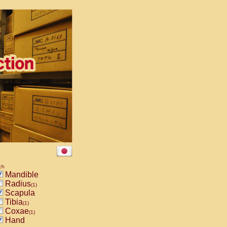
ch
Mandible
Radius
(1)
Scapula
Tibia
(1)
Coxae
(1)
Hand