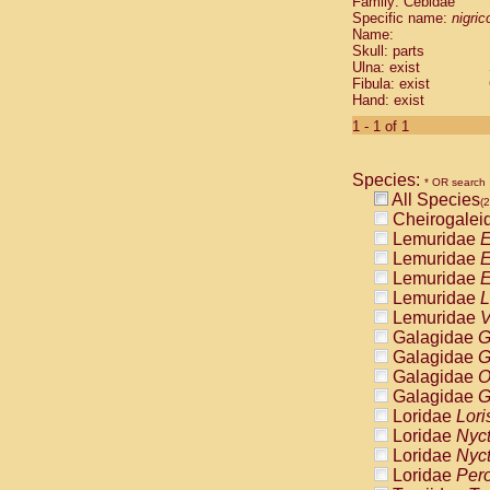
Family: Cebidae
Cebidae
Sa
Specific name:
nigrico
Cebidae
Sa
Name:
Cebidae
Sag
Skull: parts
Cebidae
Sa
Ulna: exist
Fibula: exist
Cebidae
Sag
Hand: exist
Cebidae
Sa
Cebidae
Aot
1 - 1 of 1
Cebidae
Ceb
Cebidae
Ceb
Species:
Cebidae
Ce
* OR search
All Species
Cebidae
Ceb
(2
Cheirogalei
Cebidae
Ce
Lemuridae
E
Cebidae
Sai
Lemuridae
E
Cebidae
Sai
Lemuridae
E
Atelidae
Alo
Lemuridae
L
Atelidae
Alo
Lemuridae
V
Atelidae
Alo
Galagidae
G
Atelidae
Alo
Galagidae
G
Atelidae
Ate
Galagidae
O
Atelidae
Ate
Galagidae
G
Atelidae
Ate
Loridae
Lori
Atelidae
Ate
Loridae
Nyc
Atelidae
Lag
Loridae
Nyc
Atelidae
Lag
Loridae
Pero
Pitheciidae