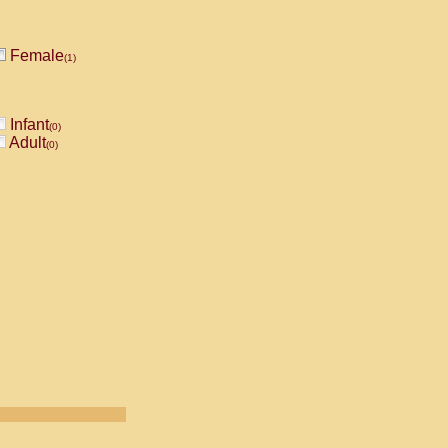
Female
(1)
Infant
(0)
Adult
(0)