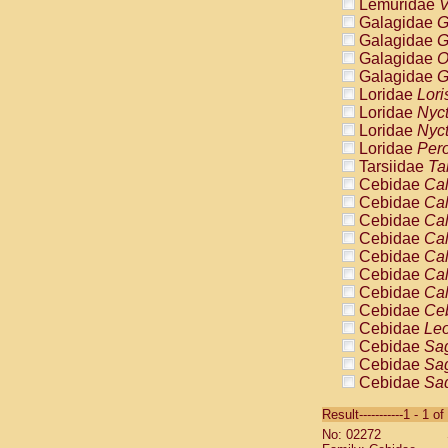
Lemuridae
V
Galagidae
G
Galagidae
G
Galagidae
O
Galagidae
G
Loridae
Lori
Loridae
Nyc
Loridae
Nyc
Loridae
Pero
Tarsiidae
Ta
Cebidae
Cal
Cebidae
Cal
Cebidae
Cal
Cebidae
Cal
Cebidae
Cal
Cebidae
Cal
Cebidae
Cal
Cebidae
Ce
Cebidae
Leo
Cebidae
Sag
Cebidae
Sag
Cebidae
Sag
Cebidae
Sag
Result-----------1 - 1 of
Cebidae
Sag
No: 02272
Cebidae
Sa