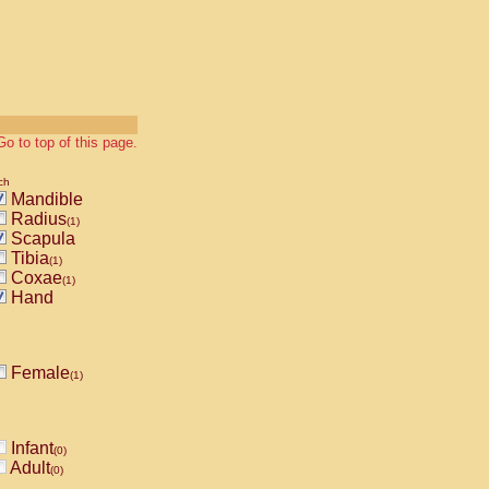
Go to top of this page.
ch
Mandible
Radius
(1)
Scapula
Tibia
(1)
Coxae
(1)
Hand
Female
(1)
Infant
(0)
Adult
(0)