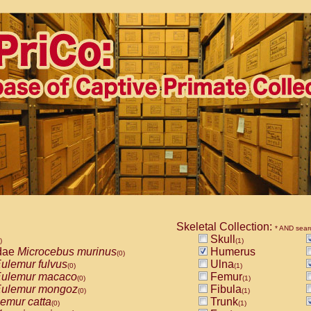
Skeletal Collection:
* AND sear
Skull
)
(1)
dae
Microcebus murinus
Humerus
(0)
ulemur fulvus
Ulna
(0)
(1)
ulemur macaco
Femur
(0)
(1)
ulemur mongoz
Fibula
(0)
(1)
emur catta
Trunk
(0)
(1)