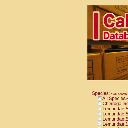
Species:
* OR search
All Species
(2
Cheirogalei
Lemuridae
E
Lemuridae
E
Lemuridae
E
Lemuridae
L