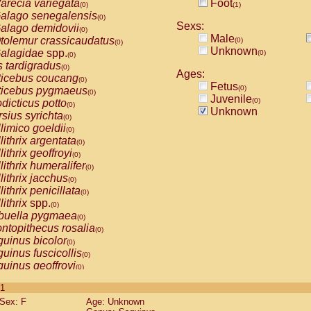
arecia variegata
Foot
(0)
(1)
alago senegalensis
(0)
Sexs:
alago demidovii
(0)
Male
tolemur crassicaudatus
(0)
(0)
Unknown
alagidae
spp.
(0)
(0)
s tardigradus
(0)
Ages:
ticebus coucang
(0)
Fetus
(0)
ticebus pygmaeus
(0)
Juvenile
(0)
dicticus potto
(0)
Unknown
rsius syrichta
(0)
limico goeldii
(0)
lithrix argentata
(0)
lithrix geoffroyi
(0)
lithrix humeralifer
(0)
lithrix jacchus
(0)
lithrix penicillata
(0)
lithrix
spp.
(0)
buella pygmaea
(0)
ntopithecus rosalia
(0)
uinus bicolor
(0)
uinus fuscicollis
(0)
uinus geoffroyi
(0)
uinus imperator
(0)
 1
uinus labiatus
(0)
Sex: F
Age: Unknown
guinus leucopus
(0)