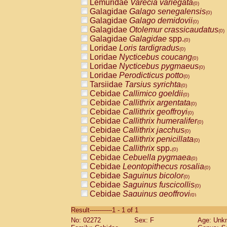
Lemuridae
Varecia variegata
(0)
Galagidae
Galago senegalensis
(0)
Galagidae
Galago demidovii
(0)
Galagidae
Otolemur crassicaudatus
(0)
Galagidae
Galagidae
spp.
(0)
Loridae
Loris tardigradus
(0)
Loridae
Nycticebus coucang
(0)
Loridae
Nycticebus pygmaeus
(0)
Loridae
Perodicticus potto
(0)
Tarsiidae
Tarsius syrichta
(0)
Cebidae
Callimico goeldii
(0)
Cebidae
Callithrix argentata
(0)
Cebidae
Callithrix geoffroyi
(0)
Cebidae
Callithrix humeralifer
(0)
Cebidae
Callithrix jacchus
(0)
Cebidae
Callithrix penicillata
(0)
Cebidae
Callithrix
spp.
(0)
Cebidae
Cebuella pygmaea
(0)
Cebidae
Leontopithecus rosalia
(0)
Cebidae
Saguinus bicolor
(0)
Cebidae
Saguinus fuscicollis
(0)
Cebidae
Saguinus geoffroyi
(0)
Cebidae
Saguinus imperator
(0)
Result-----------1 - 1 of 1
Cebidae
Saguinus labiatus
(0)
No: 02272
Sex: F
Age: Unk
Cebidae
Saguinus leucopus
(0)