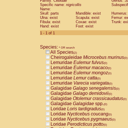
Family: Cebidae
Genus:
S
Cebidae
Saguinus midas
(0)
Specific name:
nigricollis
Subspecif
Cebidae
Saguinus mystax
(0)
Name:
Cebidae
Saguinus nigricollis
Skull: parts
Mandible: exist
(1)
Humerus: 
Cebidae
Saguinus oedipus
Ulna: exist
Scapula: exist
Femur: ex
(1)
Fibula: exist
Coxae: exist
Trunk: exi
Cebidae
Saguinus weddelli
(0)
Hand: exist
Foot: exist
Cebidae
Saguinus
spp.
(0)
Cebidae
Aotus trivirgatus
1 - 1 of 1
(0)
Cebidae
Cebus albifrons
(0)
Cebidae
Cebus apella
(0)
Species:
Cebidae
Cebus capucinus
* OR search
(0)
All Species
Cebidae
Cebus nigrivittatus
(2)
(0)
Cheirogaleidae
Microcebus murinus
Cebidae
Cebus
spp.
(0)
(0)
Lemuridae
Eulemur fulvus
Cebidae
Saimiri boliviensis
(0)
(0)
Lemuridae
Eulemur macaco
Cebidae
Saimiri sciureus
(0)
(0)
Lemuridae
Eulemur mongoz
Atelidae
Alouatta caraya
(0)
(0)
Lemuridae
Lemur catta
Atelidae
Alouatta fusca
(0)
(0)
Lemuridae
Varecia variegata
Atelidae
Alouatta seniculus
(0)
(0)
Galagidae
Galago senegalensis
Atelidae
Alouatta
spp.
(0)
(0)
Galagidae
Galago demidovii
Atelidae
Ateles belzebuth
(0)
(0)
Galagidae
Otolemur crassicaudatus
Atelidae
Ateles geoffroyi
(0)
(0)
Galagidae
Galagidae
spp.
Atelidae
Ateles paniscus
(0)
(0)
Loridae
Loris tardigradus
Atelidae
Ateles
spp.
(0)
(0)
Loridae
Nycticebus coucang
Atelidae
Lagothrix lagothricha
(0)
(0)
Loridae
Nycticebus pygmaeus
Atelidae
Lagothrix lagothricha cana
(0)
(0)
Loridae
Perodicticus potto
Pitheciidae
Cacajao calvus rubicundu
(0)