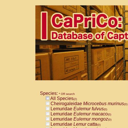
Species:
* OR search
All Species
(2)
Cheirogaleidae
Microcebus murinus
(0)
Lemuridae
Eulemur fulvus
(0)
Lemuridae
Eulemur macaco
(0)
Lemuridae
Eulemur mongoz
(0)
Lemuridae
Lemur catta
(0)