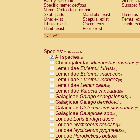
Family: Cebidae
Genus:
S
Cebidae
Saguinus midas
(0)
Specific name:
oedipus
Subspecif
Cebidae
Saguinus mystax
(0)
Name: Cotton-top Tamarin
Cebidae
Saguinus nigricollis
Skull: parts
Mandible: exist
(0)
Humerus: 
Cebidae
Saguinus oedipus
Ulna: exist
Scapula: exist
Femur: ex
(1)
Fibula: exist
Coxae: exist
Trunk: exi
Cebidae
Saguinus weddelli
(0)
Hand: exist
Foot: exist
Cebidae
Saguinus
spp.
(0)
Cebidae
Aotus trivirgatus
1 - 1 of 1
(0)
Cebidae
Cebus albifrons
(0)
Cebidae
Cebus apella
(0)
Species:
Cebidae
Cebus capucinus
* OR search
(0)
All species
Cebidae
Cebus nigrivittatus
(1)
(0)
Cheirogaleidae
Microcebus murinus
Cebidae
Cebus
spp.
(0)
(0)
Lemuridae
Eulemur fulvus
Cebidae
Saimiri boliviensis
(0)
(0)
Lemuridae
Eulemur macaco
Cebidae
Saimiri sciureus
(0)
(0)
Lemuridae
Eulemur mongoz
Atelidae
Alouatta caraya
(0)
(0)
Lemuridae
Lemur catta
Atelidae
Alouatta fusca
(0)
(0)
Lemuridae
Varecia variegata
Atelidae
Alouatta seniculus
(0)
(0)
Galagidae
Galago senegalensis
Atelidae
Alouatta
spp.
(0)
(0)
Galagidae
Galago demidovii
Atelidae
Ateles belzebuth
(0)
(0)
Galagidae
Otolemur crassicaudatus
Atelidae
Ateles geoffroyi
(0)
(0)
Galagidae
Galagidae
spp.
Atelidae
Ateles paniscus
(0)
(0)
Loridae
Loris tardigradus
Atelidae
Ateles
spp.
(0)
(0)
Loridae
Nycticebus coucang
Atelidae
Lagothrix lagothricha
(0)
(0)
Loridae
Nycticebus pygmaeus
Atelidae
Lagothrix lagothricha cana
(0)
(0)
Loridae
Perodicticus potto
Pitheciidae
Cacajao calvus rubicundu
(0)