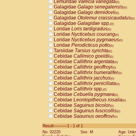
Lemuridae
Varecia variegata
(0)
Galagidae
Galago senegalensis
(0)
Galagidae
Galago demidovii
(0)
Galagidae
Otolemur crassicaudatus
(0)
Galagidae
Galagidae
spp.
(0)
Loridae
Loris tardigradus
(0)
Loridae
Nycticebus coucang
(0)
Loridae
Nycticebus pygmaeus
(0)
Loridae
Perodicticus potto
(0)
Tarsiidae
Tarsius syrichta
(0)
Cebidae
Callimico goeldii
(0)
Cebidae
Callithrix argentata
(0)
Cebidae
Callithrix geoffroyi
(0)
Cebidae
Callithrix humeralifer
(0)
Cebidae
Callithrix jacchus
(0)
Cebidae
Callithrix penicillata
(0)
Cebidae
Callithrix
spp.
(0)
Cebidae
Cebuella pygmaea
(0)
Cebidae
Leontopithecus rosalia
(0)
Cebidae
Saguinus bicolor
(0)
Cebidae
Saguinus fuscicollis
(0)
Cebidae
Saguinus geoffroyi
(0)
Cebidae
Saguinus imperator
(0)
Result-----------1 - 1 of 1
Cebidae
Saguinus labiatus
(0)
No: 02220
Sex: M
Age: Unk
Cebidae
Saguinus leucopus
(0)