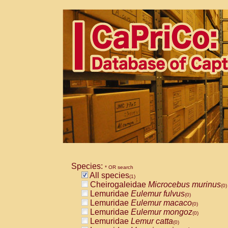
Species:
* OR search
All species
(1)
Cheirogaleidae
Microcebus murinus
(0)
Lemuridae
Eulemur fulvus
(0)
Lemuridae
Eulemur macaco
(0)
Lemuridae
Eulemur mongoz
(0)
Lemuridae
Lemur catta
(0)