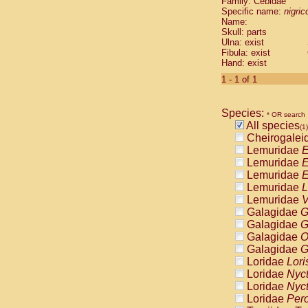
Family: Cebidae
Cebidae
Sa
Specific name:
nigrico
Cebidae
Sa
Name:
Cebidae
Sag
Skull: parts
Cebidae
Sa
Ulna: exist
Fibula: exist
Cebidae
Sag
Hand: exist
Cebidae
Sa
Cebidae
Aot
1 - 1 of 1
Cebidae
Ceb
Cebidae
Ceb
Species:
Cebidae
Ce
* OR search
All species
Cebidae
Ceb
(1)
Cheirogalei
Cebidae
Ce
Lemuridae
E
Cebidae
Sai
Lemuridae
E
Cebidae
Sai
Lemuridae
E
Atelidae
Alo
Lemuridae
L
Atelidae
Alo
Lemuridae
V
Atelidae
Alo
Galagidae
G
Atelidae
Alo
Galagidae
G
Atelidae
Ate
Galagidae
O
Atelidae
Ate
Galagidae
G
Atelidae
Ate
Loridae
Lori
Atelidae
Ate
Loridae
Nyc
Atelidae
Lag
Loridae
Nyc
Atelidae
Lag
Loridae
Pero
Pitheciidae