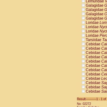
Lemuridae
V
Galagidae
G
Galagidae
G
Galagidae
O
Galagidae
G
Loridae
Lori
Loridae
Nyc
Loridae
Nyc
Loridae
Pero
Tarsiidae
Ta
Cebidae
Cal
Cebidae
Cal
Cebidae
Cal
Cebidae
Cal
Cebidae
Cal
Cebidae
Cal
Cebidae
Cal
Cebidae
Ce
Cebidae
Leo
Cebidae
Sag
Cebidae
Sag
Cebidae
Sag
Cebidae
Sag
Result-----------1 - 1 of
Cebidae
Sag
No: 02272
Cebidae
Sa