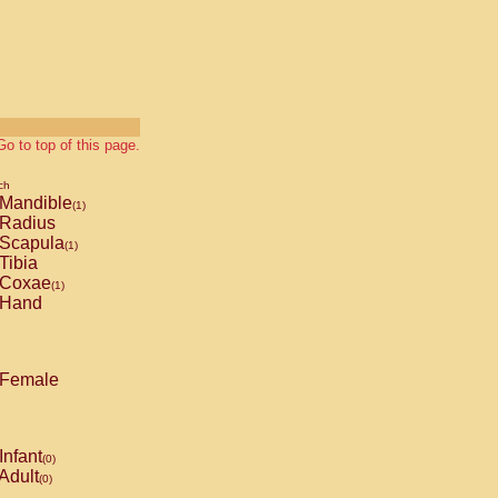
Go to top of this page.
ch
Mandible
(1)
Radius
Scapula
(1)
Tibia
Coxae
(1)
Hand
Female
Infant
(0)
Adult
(0)