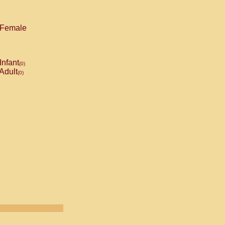
Female
Infant
(0)
Adult
(0)