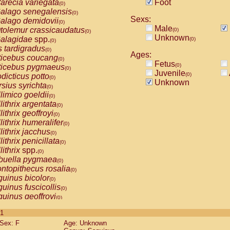
arecia variegata
Foot
(0)
alago senegalensis
(0)
Sexs:
alago demidovii
(0)
Male
tolemur crassicaudatus
(0)
(0)
Unknown
alagidae
spp.
(0)
(0)
s tardigradus
(0)
Ages:
ticebus coucang
(0)
Fetus
(0)
ticebus pygmaeus
(0)
Juvenile
(0)
dicticus potto
(0)
Unknown
rsius syrichta
(0)
limico goeldii
(0)
lithrix argentata
(0)
lithrix geoffroyi
(0)
lithrix humeralifer
(0)
lithrix jacchus
(0)
lithrix penicillata
(0)
lithrix
spp.
(0)
buella pygmaea
(0)
ntopithecus rosalia
(0)
uinus bicolor
(0)
uinus fuscicollis
(0)
uinus geoffroyi
(0)
uinus imperator
(0)
 1
uinus labiatus
(0)
Sex: F
Age: Unknown
guinus leucopus
(0)