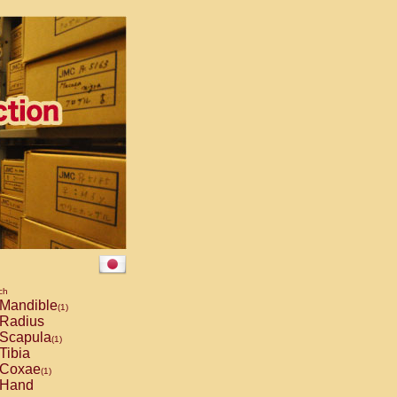
ch
Mandible
(1)
Radius
Scapula
(1)
Tibia
Coxae
(1)
Hand