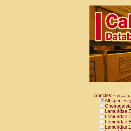
Species:
* OR search
All species
(1)
Cheirogalei
Lemuridae
E
Lemuridae
E
Lemuridae
E
Lemuridae
L