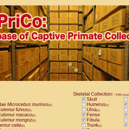
Skeletal Collection:
* AND sear
Skull
dae
Microcebus murinus
Humerus
(0)
(1)
ulemur fulvus
Ulna
(0)
(1)
ulemur macaco
Femur
(0)
ulemur mongoz
Fibula
(0)
emur catta
Trunk
(0)
(1)