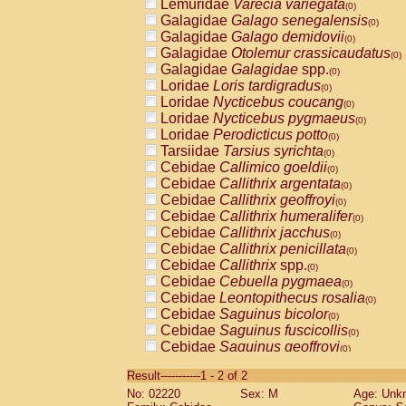
Lemuridae
Varecia variegata
(0)
Galagidae
Galago senegalensis
(0)
Galagidae
Galago demidovii
(0)
Galagidae
Otolemur crassicaudatus
(0)
Galagidae
Galagidae
spp.
(0)
Loridae
Loris tardigradus
(0)
Loridae
Nycticebus coucang
(0)
Loridae
Nycticebus pygmaeus
(0)
Loridae
Perodicticus potto
(0)
Tarsiidae
Tarsius syrichta
(0)
Cebidae
Callimico goeldii
(0)
Cebidae
Callithrix argentata
(0)
Cebidae
Callithrix geoffroyi
(0)
Cebidae
Callithrix humeralifer
(0)
Cebidae
Callithrix jacchus
(0)
Cebidae
Callithrix penicillata
(0)
Cebidae
Callithrix
spp.
(0)
Cebidae
Cebuella pygmaea
(0)
Cebidae
Leontopithecus rosalia
(0)
Cebidae
Saguinus bicolor
(0)
Cebidae
Saguinus fuscicollis
(0)
Cebidae
Saguinus geoffroyi
(0)
Cebidae
Saguinus imperator
(0)
Result-----------1 - 2 of 2
Cebidae
Saguinus labiatus
(0)
No: 02220
Sex: M
Age: Unk
Cebidae
Saguinus leucopus
(0)