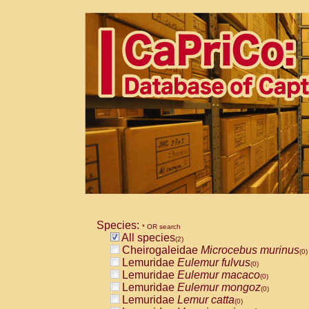
Species:
* OR search
All species
(2)
Cheirogaleidae
Microcebus murinus
(0)
Lemuridae
Eulemur fulvus
(0)
Lemuridae
Eulemur macaco
(0)
Lemuridae
Eulemur mongoz
(0)
Lemuridae
Lemur catta
(0)