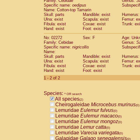
Family: Cebidae
Genus:
S
Cebidae
Saguinus midas
(0)
Specific name:
oedipus
Subspecif
Cebidae
Saguinus mystax
(0)
Name: Cotton-top Tamarin
Cebidae
Saguinus nigricollis
Skull: parts
Mandible: exist
(1)
Humerus: 
Cebidae
Saguinus oedipus
Ulna: exist
Scapula: exist
Femur: ex
(1)
Fibula: exist
Coxae: exist
Trunk: exi
Cebidae
Saguinus weddelli
(0)
Hand: exist
Foot: exist
Cebidae
Saguinus
spp.
(0)
Cebidae
Aotus trivirgatus
(0)
No: 02272
Sex: F
Age: Unk
Cebidae
Cebus albifrons
Family: Cebidae
Genus:
S
(0)
Cebidae
Cebus apella
Specific name:
nigricollis
Subspecif
(0)
Name:
Cebidae
Cebus capucinus
(0)
Skull: parts
Mandible: exist
Humerus: 
Cebidae
Cebus nigrivittatus
(0)
Ulna: exist
Scapula: exist
Femur: ex
Cebidae
Cebus
spp.
(0)
Fibula: exist
Coxae: exist
Trunk: exi
Cebidae
Saimiri boliviensis
Hand: exist
Foot: exist
(0)
Cebidae
Saimiri sciureus
(0)
1 - 2 of 2
Atelidae
Alouatta caraya
(0)
Atelidae
Alouatta fusca
(0)
Atelidae
Alouatta seniculus
Species:
(0)
* OR search
Atelidae
Alouatta
spp.
All species
(0)
(2)
Atelidae
Ateles belzebuth
Cheirogaleidae
Microcebus murinus
(0)
(0)
Atelidae
Ateles geoffroyi
Lemuridae
Eulemur fulvus
(0)
(0)
Atelidae
Ateles paniscus
Lemuridae
Eulemur macaco
(0)
(0)
Atelidae
Ateles
spp.
Lemuridae
Eulemur mongoz
(0)
(0)
Atelidae
Lagothrix lagothricha
Lemuridae
Lemur catta
(0)
(0)
Atelidae
Lagothrix lagothricha cana
Lemuridae
Varecia variegata
(0)
(0)
Pitheciidae
Cacajao calvus rubicundu
Galagidae
Galago senegalensis
(0)