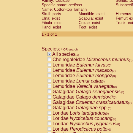
Family: Cebidae
Genus:
S
Cebidae
Saguinus midas
(0)
Specific name:
oedipus
Subspecif
Cebidae
Saguinus mystax
(0)
Name: Cotton-top Tamarin
Cebidae
Saguinus nigricollis
Skull: parts
Mandible: exist
(0)
Humerus: 
Cebidae
Saguinus oedipus
Ulna: exist
Scapula: exist
Femur: ex
(1)
Fibula: exist
Coxae: exist
Trunk: exi
Cebidae
Saguinus weddelli
(0)
Hand: exist
Foot: exist
Cebidae
Saguinus
spp.
(0)
Cebidae
Aotus trivirgatus
1 - 1 of 1
(0)
Cebidae
Cebus albifrons
(0)
Cebidae
Cebus apella
(0)
Species:
Cebidae
Cebus capucinus
* OR search
(0)
All species
Cebidae
Cebus nigrivittatus
(1)
(0)
Cheirogaleidae
Microcebus murinus
Cebidae
Cebus
spp.
(0)
(0)
Lemuridae
Eulemur fulvus
Cebidae
Saimiri boliviensis
(0)
(0)
Lemuridae
Eulemur macaco
Cebidae
Saimiri sciureus
(0)
(0)
Lemuridae
Eulemur mongoz
Atelidae
Alouatta caraya
(0)
(0)
Lemuridae
Lemur catta
Atelidae
Alouatta fusca
(0)
(0)
Lemuridae
Varecia variegata
Atelidae
Alouatta seniculus
(0)
(0)
Galagidae
Galago senegalensis
Atelidae
Alouatta
spp.
(0)
(0)
Galagidae
Galago demidovii
Atelidae
Ateles belzebuth
(0)
(0)
Galagidae
Otolemur crassicaudatus
Atelidae
Ateles geoffroyi
(0)
(0)
Galagidae
Galagidae
spp.
Atelidae
Ateles paniscus
(0)
(0)
Loridae
Loris tardigradus
Atelidae
Ateles
spp.
(0)
(0)
Loridae
Nycticebus coucang
Atelidae
Lagothrix lagothricha
(0)
(0)
Loridae
Nycticebus pygmaeus
Atelidae
Lagothrix lagothricha cana
(0)
(0)
Loridae
Perodicticus potto
Pitheciidae
Cacajao calvus rubicundu
(0)