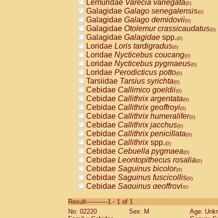
Lemuridae
Varecia variegata
(0)
Galagidae
Galago senegalensis
(0)
Galagidae
Galago demidovii
(0)
Galagidae
Otolemur crassicaudatus
(0)
Galagidae
Galagidae
spp.
(0)
Loridae
Loris tardigradus
(0)
Loridae
Nycticebus coucang
(0)
Loridae
Nycticebus pygmaeus
(0)
Loridae
Perodicticus potto
(0)
Tarsiidae
Tarsius syrichta
(0)
Cebidae
Callimico goeldii
(0)
Cebidae
Callithrix argentata
(0)
Cebidae
Callithrix geoffroyi
(0)
Cebidae
Callithrix humeralifer
(0)
Cebidae
Callithrix jacchus
(0)
Cebidae
Callithrix penicillata
(0)
Cebidae
Callithrix
spp.
(0)
Cebidae
Cebuella pygmaea
(0)
Cebidae
Leontopithecus rosalia
(0)
Cebidae
Saguinus bicolor
(0)
Cebidae
Saguinus fuscicollis
(0)
Cebidae
Saguinus geoffroyi
(0)
Cebidae
Saguinus imperator
(0)
Result-----------1 - 1 of 1
Cebidae
Saguinus labiatus
(0)
No: 02220
Sex: M
Age: Unk
Cebidae
Saguinus leucopus
(0)