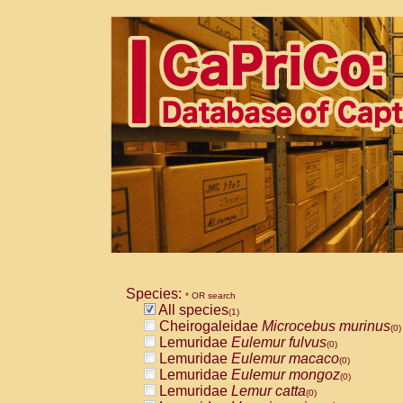
Species:
* OR search
All species
(1)
Cheirogaleidae
Microcebus murinus
(0)
Lemuridae
Eulemur fulvus
(0)
Lemuridae
Eulemur macaco
(0)
Lemuridae
Eulemur mongoz
(0)
Lemuridae
Lemur catta
(0)