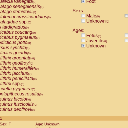
arecia variegata
Foot
(0)
alago senegalensis
(0)
Sexs:
alago demidovii
(0)
Male
tolemur crassicaudatus
(0)
(0)
Unknown
alagidae
spp.
(0)
(0)
s tardigradus
(0)
Ages:
ticebus coucang
(0)
Fetus
(0)
ticebus pygmaeus
(0)
Juvenile
(0)
dicticus potto
(0)
Unknown
rsius syrichta
(0)
limico goeldii
(0)
lithrix argentata
(0)
lithrix geoffroyi
(0)
lithrix humeralifer
(0)
lithrix jacchus
(0)
lithrix penicillata
(0)
lithrix
spp.
(0)
buella pygmaea
(0)
ntopithecus rosalia
(0)
uinus bicolor
(0)
uinus fuscicollis
(0)
uinus geoffroyi
(0)
uinus imperator
(0)
 1
uinus labiatus
(0)
Sex: F
Age: Unknown
guinus leucopus
(0)