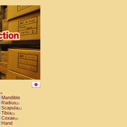
ch
Mandible
Radius
(1)
Scapula
(1)
Tibia
(1)
Coxae
(1)
Hand