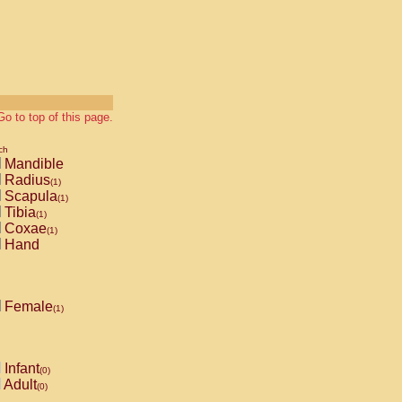
Go to top of this page.
ch
Mandible
Radius
(1)
Scapula
(1)
Tibia
(1)
Coxae
(1)
Hand
Female
(1)
Infant
(0)
Adult
(0)