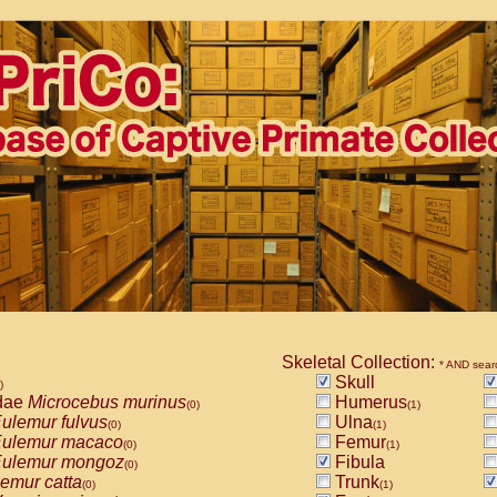
Skeletal Collection:
* AND sear
Skull
)
dae
Microcebus murinus
Humerus
(0)
(1)
ulemur fulvus
Ulna
(0)
(1)
ulemur macaco
Femur
(0)
(1)
ulemur mongoz
Fibula
(0)
emur catta
Trunk
(0)
(1)