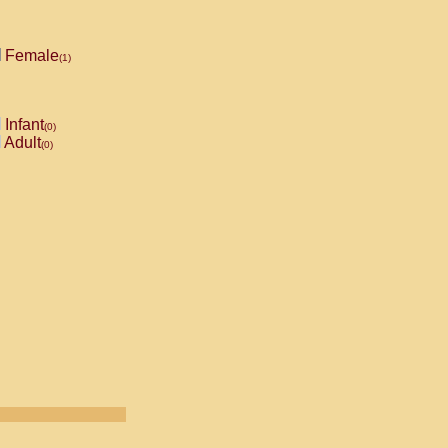
Female
(1)
Infant
(0)
Adult
(0)