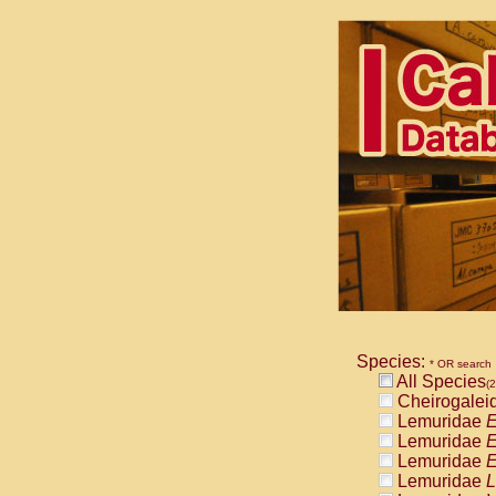
Species:
* OR search
All Species
(2
Cheirogalei
Lemuridae
E
Lemuridae
E
Lemuridae
E
Lemuridae
L