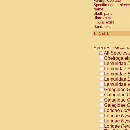
Family: Cebidae
Cebidae
Sa
Specific name:
nigrico
Cebidae
Sa
Name:
Cebidae
Sag
Skull: parts
Cebidae
Sa
Ulna: exist
Fibula: exist
Cebidae
Sag
Hand: exist
Cebidae
Sa
Cebidae
Aot
1 - 1 of 1
Cebidae
Ceb
Cebidae
Ceb
Species:
Cebidae
Ce
* OR search
All Species
Cebidae
Ceb
(2
Cheirogalei
Cebidae
Ce
Lemuridae
E
Cebidae
Sai
Lemuridae
E
Cebidae
Sai
Lemuridae
E
Atelidae
Alo
Lemuridae
L
Atelidae
Alo
Lemuridae
V
Atelidae
Alo
Galagidae
G
Atelidae
Alo
Galagidae
G
Atelidae
Ate
Galagidae
O
Atelidae
Ate
Galagidae
G
Atelidae
Ate
Loridae
Lori
Atelidae
Ate
Loridae
Nyc
Atelidae
Lag
Loridae
Nyc
Atelidae
Lag
Loridae
Pero
Pitheciidae