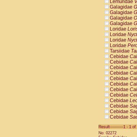
Lemuridae
V
Galagidae
G
Galagidae
G
Galagidae
O
Galagidae
G
Loridae
Lori
Loridae
Nyc
Loridae
Nyc
Loridae
Pero
Tarsiidae
Ta
Cebidae
Cal
Cebidae
Cal
Cebidae
Cal
Cebidae
Cal
Cebidae
Cal
Cebidae
Cal
Cebidae
Cal
Cebidae
Ce
Cebidae
Leo
Cebidae
Sag
Cebidae
Sag
Cebidae
Sag
Cebidae
Sag
Result-----------1 - 1 of
Cebidae
Sag
No: 02272
Cebidae
Sa