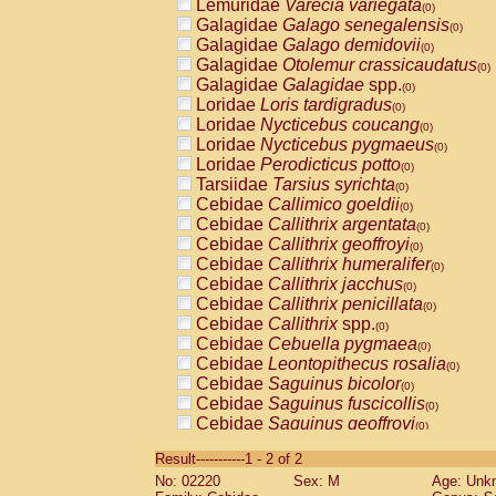
Lemuridae
Varecia variegata
(0)
Galagidae
Galago senegalensis
(0)
Galagidae
Galago demidovii
(0)
Galagidae
Otolemur crassicaudatus
(0)
Galagidae
Galagidae
spp.
(0)
Loridae
Loris tardigradus
(0)
Loridae
Nycticebus coucang
(0)
Loridae
Nycticebus pygmaeus
(0)
Loridae
Perodicticus potto
(0)
Tarsiidae
Tarsius syrichta
(0)
Cebidae
Callimico goeldii
(0)
Cebidae
Callithrix argentata
(0)
Cebidae
Callithrix geoffroyi
(0)
Cebidae
Callithrix humeralifer
(0)
Cebidae
Callithrix jacchus
(0)
Cebidae
Callithrix penicillata
(0)
Cebidae
Callithrix
spp.
(0)
Cebidae
Cebuella pygmaea
(0)
Cebidae
Leontopithecus rosalia
(0)
Cebidae
Saguinus bicolor
(0)
Cebidae
Saguinus fuscicollis
(0)
Cebidae
Saguinus geoffroyi
(0)
Cebidae
Saguinus imperator
(0)
Result-----------1 - 2 of 2
Cebidae
Saguinus labiatus
(0)
No: 02220
Sex: M
Age: Unk
Cebidae
Saguinus leucopus
(0)