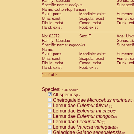
Family: Cebidae
Genus:
S
Cebidae
Saguinus midas
(0)
Specific name:
oedipus
Subspecif
Cebidae
Saguinus mystax
(0)
Name: Cotton-top Tamarin
Cebidae
Saguinus nigricollis
Skull: parts
Mandible: exist
(1)
Humerus: 
Cebidae
Saguinus oedipus
Ulna: exist
Scapula: exist
Femur: ex
(1)
Fibula: exist
Coxae: exist
Trunk: exi
Cebidae
Saguinus weddelli
(0)
Hand: exist
Foot: exist
Cebidae
Saguinus
spp.
(0)
Cebidae
Aotus trivirgatus
(0)
No: 02272
Sex: F
Age: Unk
Cebidae
Cebus albifrons
Family: Cebidae
Genus:
S
(0)
Cebidae
Cebus apella
Specific name:
nigricollis
Subspecif
(0)
Name:
Cebidae
Cebus capucinus
(0)
Skull: parts
Mandible: exist
Humerus: 
Cebidae
Cebus nigrivittatus
(0)
Ulna: exist
Scapula: exist
Femur: ex
Cebidae
Cebus
spp.
(0)
Fibula: exist
Coxae: exist
Trunk: exi
Cebidae
Saimiri boliviensis
Hand: exist
Foot: exist
(0)
Cebidae
Saimiri sciureus
(0)
1 - 2 of 2
Atelidae
Alouatta caraya
(0)
Atelidae
Alouatta fusca
(0)
Atelidae
Alouatta seniculus
Species:
(0)
* OR search
Atelidae
Alouatta
spp.
All species
(0)
(2)
Atelidae
Ateles belzebuth
Cheirogaleidae
Microcebus murinus
(0)
(0)
Atelidae
Ateles geoffroyi
Lemuridae
Eulemur fulvus
(0)
(0)
Atelidae
Ateles paniscus
Lemuridae
Eulemur macaco
(0)
(0)
Atelidae
Ateles
spp.
Lemuridae
Eulemur mongoz
(0)
(0)
Atelidae
Lagothrix lagothricha
Lemuridae
Lemur catta
(0)
(0)
Atelidae
Lagothrix lagothricha cana
Lemuridae
Varecia variegata
(0)
(0)
Pitheciidae
Cacajao calvus rubicundu
Galagidae
Galago senegalensis
(0)