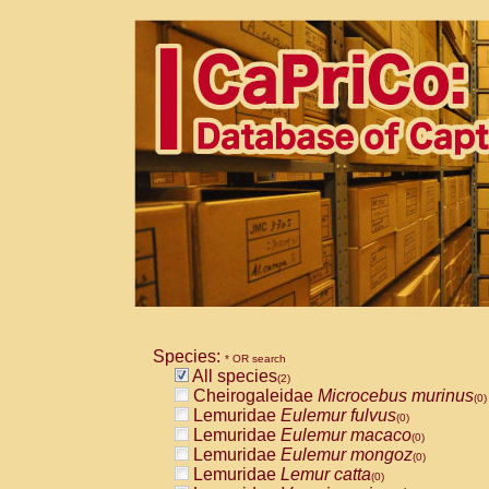
Species:
* OR search
All species
(2)
Cheirogaleidae
Microcebus murinus
(0)
Lemuridae
Eulemur fulvus
(0)
Lemuridae
Eulemur macaco
(0)
Lemuridae
Eulemur mongoz
(0)
Lemuridae
Lemur catta
(0)