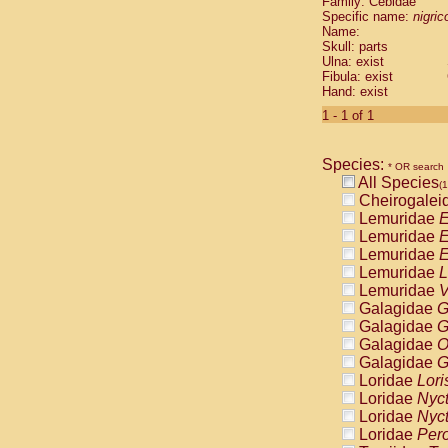
Family: Cebidae
Cebidae
Sa
Specific name:
nigrico
Cebidae
Sa
Name:
Cebidae
Sag
Skull: parts
Cebidae
Sa
Ulna: exist
Fibula: exist
Cebidae
Sag
Hand: exist
Cebidae
Sa
Cebidae
Aot
1 - 1 of 1
Cebidae
Ceb
Cebidae
Ceb
Species:
Cebidae
Ce
* OR search
All Species
Cebidae
Ceb
(1
Cheirogalei
Cebidae
Ce
Lemuridae
E
Cebidae
Sai
Lemuridae
E
Cebidae
Sai
Lemuridae
E
Atelidae
Alo
Lemuridae
L
Atelidae
Alo
Lemuridae
V
Atelidae
Alo
Galagidae
G
Atelidae
Alo
Galagidae
G
Atelidae
Ate
Galagidae
O
Atelidae
Ate
Galagidae
G
Atelidae
Ate
Loridae
Lori
Atelidae
Ate
Loridae
Nyc
Atelidae
Lag
Loridae
Nyc
Atelidae
Lag
Loridae
Pero
Pitheciidae