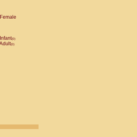
Female
Infant
(0)
Adult
(0)