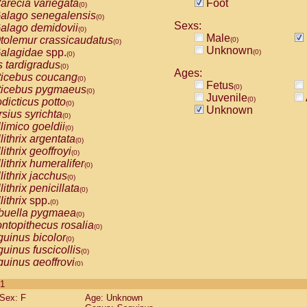
arecia variegata
Foot
(0)
alago senegalensis
(0)
Sexs:
alago demidovii
(0)
Male
tolemur crassicaudatus
(0)
(0)
Unknown
alagidae
spp.
(0)
(0)
s tardigradus
(0)
Ages:
ticebus coucang
(0)
Fetus
(0)
ticebus pygmaeus
(0)
Juvenile
(0)
dicticus potto
(0)
Unknown
rsius syrichta
(0)
limico goeldii
(0)
lithrix argentata
(0)
lithrix geoffroyi
(0)
lithrix humeralifer
(0)
lithrix jacchus
(0)
lithrix penicillata
(0)
lithrix
spp.
(0)
buella pygmaea
(0)
ntopithecus rosalia
(0)
uinus bicolor
(0)
uinus fuscicollis
(0)
uinus geoffroyi
(0)
uinus imperator
(0)
 1
uinus labiatus
(0)
Sex: F
Age: Unknown
guinus leucopus
(0)