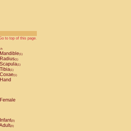
Go to top of this page.
ch
Mandible
(1)
Radius
(1)
Scapula
(1)
Tibia
(1)
Coxae
(1)
Hand
Female
Infant
(0)
Adult
(0)