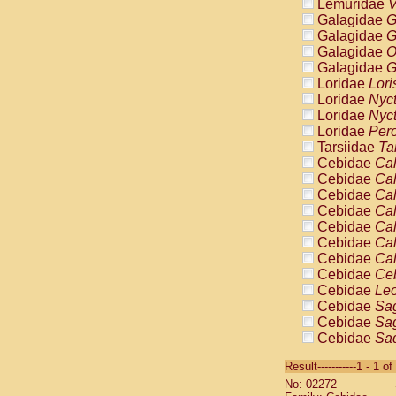
Lemuridae
V
Galagidae
G
Galagidae
G
Galagidae
O
Galagidae
G
Loridae
Lori
Loridae
Nyc
Loridae
Nyc
Loridae
Pero
Tarsiidae
Ta
Cebidae
Cal
Cebidae
Cal
Cebidae
Cal
Cebidae
Cal
Cebidae
Cal
Cebidae
Cal
Cebidae
Cal
Cebidae
Ce
Cebidae
Leo
Cebidae
Sag
Cebidae
Sag
Cebidae
Sag
Cebidae
Sag
Result-----------1 - 1 of
Cebidae
Sag
No: 02272
Cebidae
Sa