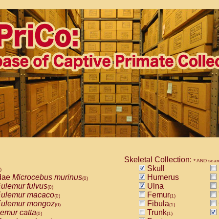
Skeletal Collection:
* AND sear
Skull
)
dae
Microcebus murinus
Humerus
(0)
ulemur fulvus
Ulna
(0)
ulemur macaco
Femur
(0)
(1)
ulemur mongoz
Fibula
(0)
(1)
emur catta
Trunk
(0)
(1)