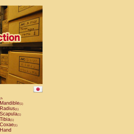
ch
Mandible
(1)
Radius
(1)
Scapula
(1)
Tibia
(1)
Coxae
(1)
Hand