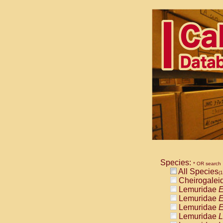
Species:
* OR search
All Species
(1
Cheirogalei
Lemuridae
E
Lemuridae
E
Lemuridae
E
Lemuridae
L