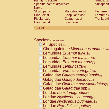
Family: Cebidae
Genus:
S
Cebidae
Saguinus midas
(0)
Specific name:
nigricollis
Subspecif
Cebidae
Saguinus mystax
(0)
Name:
Cebidae
Saguinus nigricollis
Skull: parts
Mandible: exist
(1)
Humerus: 
Cebidae
Saguinus oedipus
Ulna: exist
Scapula: exist
Femur: ex
(0)
Fibula: exist
Coxae: exist
Trunk: exi
Cebidae
Saguinus weddelli
(0)
Hand: exist
Foot: exist
Cebidae
Saguinus
spp.
(0)
Cebidae
Aotus trivirgatus
1 - 1 of 1
(0)
Cebidae
Cebus albifrons
(0)
Cebidae
Cebus apella
(0)
Species:
Cebidae
Cebus capucinus
* OR search
(0)
All Species
Cebidae
Cebus nigrivittatus
(1)
(0)
Cheirogaleidae
Microcebus murinus
Cebidae
Cebus
spp.
(0)
(0)
Lemuridae
Eulemur fulvus
Cebidae
Saimiri boliviensis
(0)
(0)
Lemuridae
Eulemur macaco
Cebidae
Saimiri sciureus
(0)
(0)
Lemuridae
Eulemur mongoz
Atelidae
Alouatta caraya
(0)
(0)
Lemuridae
Lemur catta
Atelidae
Alouatta fusca
(0)
(0)
Lemuridae
Varecia variegata
Atelidae
Alouatta seniculus
(0)
(0)
Galagidae
Galago senegalensis
Atelidae
Alouatta
spp.
(0)
(0)
Galagidae
Galago demidovii
Atelidae
Ateles belzebuth
(0)
(0)
Galagidae
Otolemur crassicaudatus
Atelidae
Ateles geoffroyi
(0)
(0)
Galagidae
Galagidae
spp.
Atelidae
Ateles paniscus
(0)
(0)
Loridae
Loris tardigradus
Atelidae
Ateles
spp.
(0)
(0)
Loridae
Nycticebus coucang
Atelidae
Lagothrix lagothricha
(0)
(0)
Loridae
Nycticebus pygmaeus
Atelidae
Lagothrix lagothricha cana
(0)
(0)
Loridae
Perodicticus potto
Pitheciidae
Cacajao calvus rubicundu
(0)