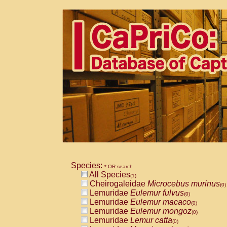
Species:
* OR search
All Species
(1)
Cheirogaleidae
Microcebus murinus
(0)
Lemuridae
Eulemur fulvus
(0)
Lemuridae
Eulemur macaco
(0)
Lemuridae
Eulemur mongoz
(0)
Lemuridae
Lemur catta
(0)