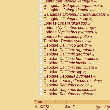
Lemuridae
Varecia variegata
(0)
Galagidae
Galago senegalensis
(0)
Galagidae
Galago demidovii
(0)
Galagidae
Otolemur crassicaudatus
(0)
Galagidae
Galagidae
spp.
(0)
Loridae
Loris tardigradus
(0)
Loridae
Nycticebus coucang
(0)
Loridae
Nycticebus pygmaeus
(0)
Loridae
Perodicticus potto
(0)
Tarsiidae
Tarsius syrichta
(0)
Cebidae
Callimico goeldii
(0)
Cebidae
Callithrix argentata
(0)
Cebidae
Callithrix geoffroyi
(0)
Cebidae
Callithrix humeralifer
(0)
Cebidae
Callithrix jacchus
(0)
Cebidae
Callithrix penicillata
(0)
Cebidae
Callithrix
spp.
(0)
Cebidae
Cebuella pygmaea
(0)
Cebidae
Leontopithecus rosalia
(0)
Cebidae
Saguinus bicolor
(0)
Cebidae
Saguinus fuscicollis
(0)
Cebidae
Saguinus geoffroyi
(0)
Cebidae
Saguinus imperator
(0)
Result-----------1 - 1 of 1
Cebidae
Saguinus labiatus
(0)
No: 02272
Sex: F
Age: Unk
Cebidae
Saguinus leucopus
(0)