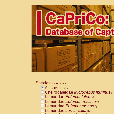
Species:
* OR search
All species
(1)
Cheirogaleidae
Microcebus murinus
(0)
Lemuridae
Eulemur fulvus
(0)
Lemuridae
Eulemur macaco
(0)
Lemuridae
Eulemur mongoz
(0)
Lemuridae
Lemur catta
(0)