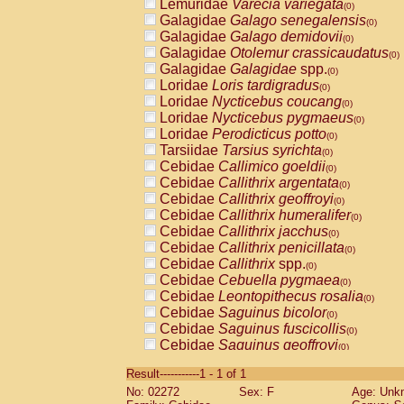
Lemuridae
Varecia variegata
(0)
Galagidae
Galago senegalensis
(0)
Galagidae
Galago demidovii
(0)
Galagidae
Otolemur crassicaudatus
(0)
Galagidae
Galagidae
spp.
(0)
Loridae
Loris tardigradus
(0)
Loridae
Nycticebus coucang
(0)
Loridae
Nycticebus pygmaeus
(0)
Loridae
Perodicticus potto
(0)
Tarsiidae
Tarsius syrichta
(0)
Cebidae
Callimico goeldii
(0)
Cebidae
Callithrix argentata
(0)
Cebidae
Callithrix geoffroyi
(0)
Cebidae
Callithrix humeralifer
(0)
Cebidae
Callithrix jacchus
(0)
Cebidae
Callithrix penicillata
(0)
Cebidae
Callithrix
spp.
(0)
Cebidae
Cebuella pygmaea
(0)
Cebidae
Leontopithecus rosalia
(0)
Cebidae
Saguinus bicolor
(0)
Cebidae
Saguinus fuscicollis
(0)
Cebidae
Saguinus geoffroyi
(0)
Cebidae
Saguinus imperator
(0)
Result-----------1 - 1 of 1
Cebidae
Saguinus labiatus
(0)
No: 02272
Sex: F
Age: Unk
Cebidae
Saguinus leucopus
(0)