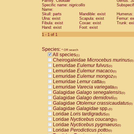
Family: Cebidae
Genus:
S
Cebidae
Saguinus midas
(0)
Specific name:
nigricollis
Subspecif
Cebidae
Saguinus mystax
(0)
Name:
Cebidae
Saguinus nigricollis
Skull: parts
Mandible: exist
(1)
Humerus: 
Cebidae
Saguinus oedipus
Ulna: exist
Scapula: exist
Femur: ex
(0)
Fibula: exist
Coxae: exist
Trunk: exi
Cebidae
Saguinus weddelli
(0)
Hand: exist
Foot: exist
Cebidae
Saguinus
spp.
(0)
Cebidae
Aotus trivirgatus
1 - 1 of 1
(0)
Cebidae
Cebus albifrons
(0)
Cebidae
Cebus apella
(0)
Species:
Cebidae
Cebus capucinus
* OR search
(0)
All species
Cebidae
Cebus nigrivittatus
(1)
(0)
Cheirogaleidae
Microcebus murinus
Cebidae
Cebus
spp.
(0)
(0)
Lemuridae
Eulemur fulvus
Cebidae
Saimiri boliviensis
(0)
(0)
Lemuridae
Eulemur macaco
Cebidae
Saimiri sciureus
(0)
(0)
Lemuridae
Eulemur mongoz
Atelidae
Alouatta caraya
(0)
(0)
Lemuridae
Lemur catta
Atelidae
Alouatta fusca
(0)
(0)
Lemuridae
Varecia variegata
Atelidae
Alouatta seniculus
(0)
(0)
Galagidae
Galago senegalensis
Atelidae
Alouatta
spp.
(0)
(0)
Galagidae
Galago demidovii
Atelidae
Ateles belzebuth
(0)
(0)
Galagidae
Otolemur crassicaudatus
Atelidae
Ateles geoffroyi
(0)
(0)
Galagidae
Galagidae
spp.
Atelidae
Ateles paniscus
(0)
(0)
Loridae
Loris tardigradus
Atelidae
Ateles
spp.
(0)
(0)
Loridae
Nycticebus coucang
Atelidae
Lagothrix lagothricha
(0)
(0)
Loridae
Nycticebus pygmaeus
Atelidae
Lagothrix lagothricha cana
(0)
(0)
Loridae
Perodicticus potto
Pitheciidae
Cacajao calvus rubicundu
(0)