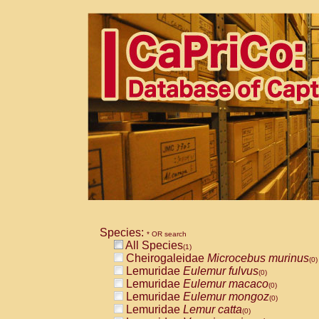
Species:
* OR search
All Species
(1)
Cheirogaleidae
Microcebus murinus
(0)
Lemuridae
Eulemur fulvus
(0)
Lemuridae
Eulemur macaco
(0)
Lemuridae
Eulemur mongoz
(0)
Lemuridae
Lemur catta
(0)