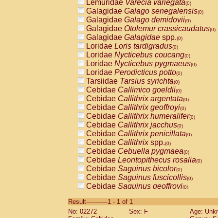
Lemuridae
Varecia variegata
(0)
Galagidae
Galago senegalensis
(0)
Galagidae
Galago demidovii
(0)
Galagidae
Otolemur crassicaudatus
(0)
Galagidae
Galagidae
spp.
(0)
Loridae
Loris tardigradus
(0)
Loridae
Nycticebus coucang
(0)
Loridae
Nycticebus pygmaeus
(0)
Loridae
Perodicticus potto
(0)
Tarsiidae
Tarsius syrichta
(0)
Cebidae
Callimico goeldii
(0)
Cebidae
Callithrix argentata
(0)
Cebidae
Callithrix geoffroyi
(0)
Cebidae
Callithrix humeralifer
(0)
Cebidae
Callithrix jacchus
(0)
Cebidae
Callithrix penicillata
(0)
Cebidae
Callithrix
spp.
(0)
Cebidae
Cebuella pygmaea
(0)
Cebidae
Leontopithecus rosalia
(0)
Cebidae
Saguinus bicolor
(0)
Cebidae
Saguinus fuscicollis
(0)
Cebidae
Saguinus geoffroyi
(0)
Cebidae
Saguinus imperator
(0)
Result-----------1 - 1 of 1
Cebidae
Saguinus labiatus
(0)
No: 02272
Sex: F
Age: Unk
Cebidae
Saguinus leucopus
(0)