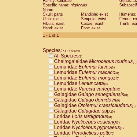
Family: Cebidae
Genus:
S
Cebidae
Saguinus midas
(0)
Specific name:
nigricollis
Subspecif
Cebidae
Saguinus mystax
(0)
Name:
Cebidae
Saguinus nigricollis
Skull: parts
Mandible: exist
(1)
Humerus: 
Cebidae
Saguinus oedipus
Ulna: exist
Scapula: exist
Femur: ex
(0)
Fibula: exist
Coxae: exist
Trunk: exi
Cebidae
Saguinus weddelli
(0)
Hand: exist
Foot: exist
Cebidae
Saguinus
spp.
(0)
Cebidae
Aotus trivirgatus
1 - 1 of 1
(0)
Cebidae
Cebus albifrons
(0)
Cebidae
Cebus apella
(0)
Species:
Cebidae
Cebus capucinus
* OR search
(0)
All Species
Cebidae
Cebus nigrivittatus
(1)
(0)
Cheirogaleidae
Microcebus murinus
Cebidae
Cebus
spp.
(0)
(0)
Lemuridae
Eulemur fulvus
Cebidae
Saimiri boliviensis
(0)
(0)
Lemuridae
Eulemur macaco
Cebidae
Saimiri sciureus
(0)
(0)
Lemuridae
Eulemur mongoz
Atelidae
Alouatta caraya
(0)
(0)
Lemuridae
Lemur catta
Atelidae
Alouatta fusca
(0)
(0)
Lemuridae
Varecia variegata
Atelidae
Alouatta seniculus
(0)
(0)
Galagidae
Galago senegalensis
Atelidae
Alouatta
spp.
(0)
(0)
Galagidae
Galago demidovii
Atelidae
Ateles belzebuth
(0)
(0)
Galagidae
Otolemur crassicaudatus
Atelidae
Ateles geoffroyi
(0)
(0)
Galagidae
Galagidae
spp.
Atelidae
Ateles paniscus
(0)
(0)
Loridae
Loris tardigradus
Atelidae
Ateles
spp.
(0)
(0)
Loridae
Nycticebus coucang
Atelidae
Lagothrix lagothricha
(0)
(0)
Loridae
Nycticebus pygmaeus
Atelidae
Lagothrix lagothricha cana
(0)
(0)
Loridae
Perodicticus potto
Pitheciidae
Cacajao calvus rubicundu
(0)