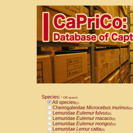
Species:
* OR search
All species
(1)
Cheirogaleidae
Microcebus murinus
(0)
Lemuridae
Eulemur fulvus
(0)
Lemuridae
Eulemur macaco
(0)
Lemuridae
Eulemur mongoz
(0)
Lemuridae
Lemur catta
(0)