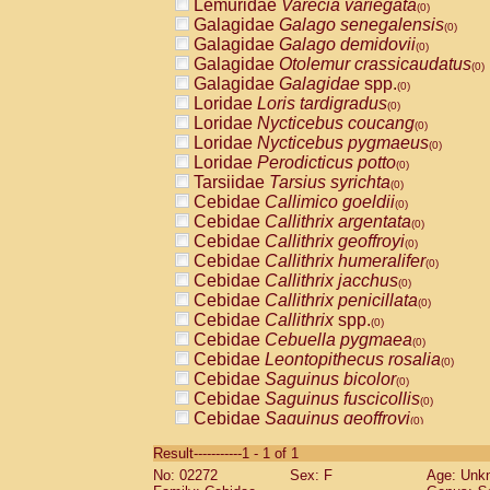
Lemuridae
Varecia variegata
(0)
Galagidae
Galago senegalensis
(0)
Galagidae
Galago demidovii
(0)
Galagidae
Otolemur crassicaudatus
(0)
Galagidae
Galagidae
spp.
(0)
Loridae
Loris tardigradus
(0)
Loridae
Nycticebus coucang
(0)
Loridae
Nycticebus pygmaeus
(0)
Loridae
Perodicticus potto
(0)
Tarsiidae
Tarsius syrichta
(0)
Cebidae
Callimico goeldii
(0)
Cebidae
Callithrix argentata
(0)
Cebidae
Callithrix geoffroyi
(0)
Cebidae
Callithrix humeralifer
(0)
Cebidae
Callithrix jacchus
(0)
Cebidae
Callithrix penicillata
(0)
Cebidae
Callithrix
spp.
(0)
Cebidae
Cebuella pygmaea
(0)
Cebidae
Leontopithecus rosalia
(0)
Cebidae
Saguinus bicolor
(0)
Cebidae
Saguinus fuscicollis
(0)
Cebidae
Saguinus geoffroyi
(0)
Cebidae
Saguinus imperator
(0)
Result-----------1 - 1 of 1
Cebidae
Saguinus labiatus
(0)
No: 02272
Sex: F
Age: Unk
Cebidae
Saguinus leucopus
(0)