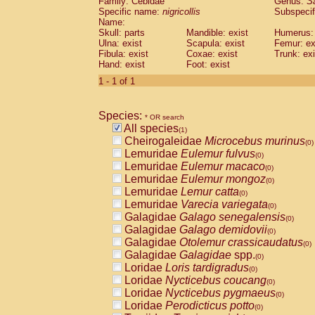
Family: Cebidae
Genus:
S
Cebidae
Saguinus midas
(0)
Specific name:
nigricollis
Subspecif
Cebidae
Saguinus mystax
(0)
Name:
Cebidae
Saguinus nigricollis
Skull: parts
Mandible: exist
(1)
Humerus: 
Cebidae
Saguinus oedipus
Ulna: exist
Scapula: exist
Femur: ex
(0)
Fibula: exist
Coxae: exist
Trunk: exi
Cebidae
Saguinus weddelli
(0)
Hand: exist
Foot: exist
Cebidae
Saguinus
spp.
(0)
Cebidae
Aotus trivirgatus
1 - 1 of 1
(0)
Cebidae
Cebus albifrons
(0)
Cebidae
Cebus apella
(0)
Species:
Cebidae
Cebus capucinus
* OR search
(0)
All species
Cebidae
Cebus nigrivittatus
(1)
(0)
Cheirogaleidae
Microcebus murinus
Cebidae
Cebus
spp.
(0)
(0)
Lemuridae
Eulemur fulvus
Cebidae
Saimiri boliviensis
(0)
(0)
Lemuridae
Eulemur macaco
Cebidae
Saimiri sciureus
(0)
(0)
Lemuridae
Eulemur mongoz
Atelidae
Alouatta caraya
(0)
(0)
Lemuridae
Lemur catta
Atelidae
Alouatta fusca
(0)
(0)
Lemuridae
Varecia variegata
Atelidae
Alouatta seniculus
(0)
(0)
Galagidae
Galago senegalensis
Atelidae
Alouatta
spp.
(0)
(0)
Galagidae
Galago demidovii
Atelidae
Ateles belzebuth
(0)
(0)
Galagidae
Otolemur crassicaudatus
Atelidae
Ateles geoffroyi
(0)
(0)
Galagidae
Galagidae
spp.
Atelidae
Ateles paniscus
(0)
(0)
Loridae
Loris tardigradus
Atelidae
Ateles
spp.
(0)
(0)
Loridae
Nycticebus coucang
Atelidae
Lagothrix lagothricha
(0)
(0)
Loridae
Nycticebus pygmaeus
Atelidae
Lagothrix lagothricha cana
(0)
(0)
Loridae
Perodicticus potto
Pitheciidae
Cacajao calvus rubicundu
(0)