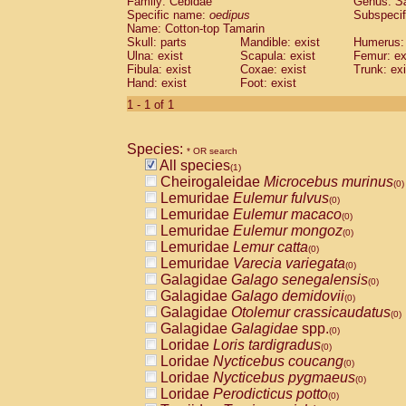
Family: Cebidae
Genus:
S
Cebidae
Saguinus midas
(0)
Specific name:
oedipus
Subspecif
Cebidae
Saguinus mystax
(0)
Name: Cotton-top Tamarin
Cebidae
Saguinus nigricollis
Skull: parts
Mandible: exist
(0)
Humerus: 
Cebidae
Saguinus oedipus
Ulna: exist
Scapula: exist
Femur: ex
(1)
Fibula: exist
Coxae: exist
Trunk: exi
Cebidae
Saguinus weddelli
(0)
Hand: exist
Foot: exist
Cebidae
Saguinus
spp.
(0)
Cebidae
Aotus trivirgatus
1 - 1 of 1
(0)
Cebidae
Cebus albifrons
(0)
Cebidae
Cebus apella
(0)
Species:
Cebidae
Cebus capucinus
* OR search
(0)
All species
Cebidae
Cebus nigrivittatus
(1)
(0)
Cheirogaleidae
Microcebus murinus
Cebidae
Cebus
spp.
(0)
(0)
Lemuridae
Eulemur fulvus
Cebidae
Saimiri boliviensis
(0)
(0)
Lemuridae
Eulemur macaco
Cebidae
Saimiri sciureus
(0)
(0)
Lemuridae
Eulemur mongoz
Atelidae
Alouatta caraya
(0)
(0)
Lemuridae
Lemur catta
Atelidae
Alouatta fusca
(0)
(0)
Lemuridae
Varecia variegata
Atelidae
Alouatta seniculus
(0)
(0)
Galagidae
Galago senegalensis
Atelidae
Alouatta
spp.
(0)
(0)
Galagidae
Galago demidovii
Atelidae
Ateles belzebuth
(0)
(0)
Galagidae
Otolemur crassicaudatus
Atelidae
Ateles geoffroyi
(0)
(0)
Galagidae
Galagidae
spp.
Atelidae
Ateles paniscus
(0)
(0)
Loridae
Loris tardigradus
Atelidae
Ateles
spp.
(0)
(0)
Loridae
Nycticebus coucang
Atelidae
Lagothrix lagothricha
(0)
(0)
Loridae
Nycticebus pygmaeus
Atelidae
Lagothrix lagothricha cana
(0)
(0)
Loridae
Perodicticus potto
Pitheciidae
Cacajao calvus rubicundu
(0)