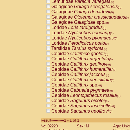
Lemuridae
Varecia variegata
(0)
Galagidae
Galago senegalensis
(0)
Galagidae
Galago demidovii
(0)
Galagidae
Otolemur crassicaudatus
(0)
Galagidae
Galagidae
spp.
(0)
Loridae
Loris tardigradus
(0)
Loridae
Nycticebus coucang
(0)
Loridae
Nycticebus pygmaeus
(0)
Loridae
Perodicticus potto
(0)
Tarsiidae
Tarsius syrichta
(0)
Cebidae
Callimico goeldii
(0)
Cebidae
Callithrix argentata
(0)
Cebidae
Callithrix geoffroyi
(0)
Cebidae
Callithrix humeralifer
(0)
Cebidae
Callithrix jacchus
(0)
Cebidae
Callithrix penicillata
(0)
Cebidae
Callithrix
spp.
(0)
Cebidae
Cebuella pygmaea
(0)
Cebidae
Leontopithecus rosalia
(0)
Cebidae
Saguinus bicolor
(0)
Cebidae
Saguinus fuscicollis
(0)
Cebidae
Saguinus geoffroyi
(0)
Cebidae
Saguinus imperator
(0)
Result-----------1 - 1 of 1
Cebidae
Saguinus labiatus
(0)
No: 02220
Sex: M
Age: Unk
Cebidae
Saguinus leucopus
(0)