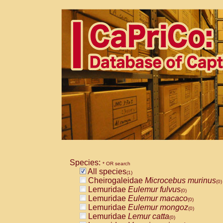
Species:
* OR search
All species
(1)
Cheirogaleidae
Microcebus murinus
(0)
Lemuridae
Eulemur fulvus
(0)
Lemuridae
Eulemur macaco
(0)
Lemuridae
Eulemur mongoz
(0)
Lemuridae
Lemur catta
(0)