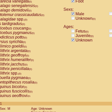
arecia variegata
Foot
(0)
alago senegalensis
(0)
Sexs:
alago demidovii
(0)
Male
tolemur crassicaudatus
(0)
Unknown
alagidae
spp.
(0)
(0)
s tardigradus
(0)
Ages:
ticebus coucang
(0)
Fetus
(0)
ticebus pygmaeus
(0)
Juvenile
(0)
dicticus potto
(0)
Unknown
rsius syrichta
(0)
limico goeldii
(0)
lithrix argentata
(0)
lithrix geoffroyi
(0)
lithrix humeralifer
(0)
lithrix jacchus
(0)
lithrix penicillata
(0)
lithrix
spp.
(0)
buella pygmaea
(0)
ntopithecus rosalia
(0)
uinus bicolor
(0)
uinus fuscicollis
(0)
uinus geoffroyi
(0)
uinus imperator
(0)
 1
uinus labiatus
(0)
Sex: M
Age: Unknown
guinus leucopus
(0)