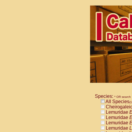
Species:
* OR search
All Species
(1
Cheirogalei
Lemuridae
E
Lemuridae
E
Lemuridae
E
Lemuridae
L