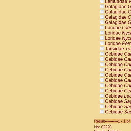
Lemuridae
V
Galagidae
G
Galagidae
G
Galagidae
O
Galagidae
G
Loridae
Lori
Loridae
Nyc
Loridae
Nyc
Loridae
Pero
Tarsiidae
Ta
Cebidae
Cal
Cebidae
Cal
Cebidae
Cal
Cebidae
Cal
Cebidae
Cal
Cebidae
Cal
Cebidae
Cal
Cebidae
Ce
Cebidae
Leo
Cebidae
Sag
Cebidae
Sag
Cebidae
Sag
Cebidae
Sag
Result-----------1 - 1 of
Cebidae
Sag
No: 02220
Cebidae
Sa