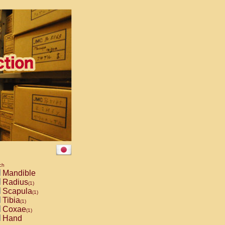
ch
Mandible
Radius
(1)
Scapula
(1)
Tibia
(1)
Coxae
(1)
Hand