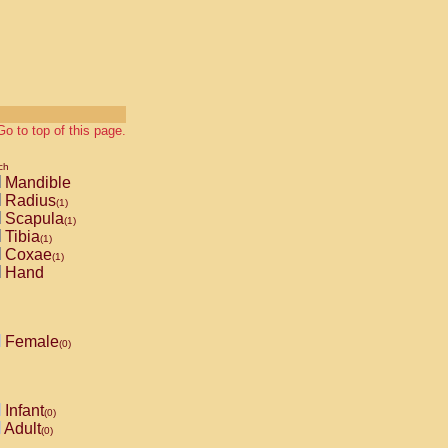
Go to top of this page.
ch
Mandible
Radius
(1)
Scapula
(1)
Tibia
(1)
Coxae
(1)
Hand
Female
(0)
Infant
(0)
Adult
(0)