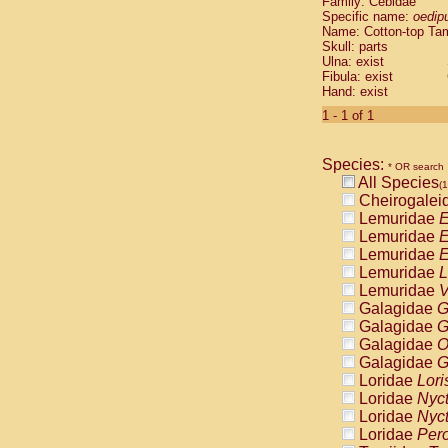
Family: Cebidae
Cebidae
Sa
Specific name:
oedip
Cebidae
Sa
Name: Cotton-top Ta
Cebidae
Sag
Skull: parts
Cebidae
Sa
Ulna: exist
Fibula: exist
Cebidae
Sag
Hand: exist
Cebidae
Sa
Cebidae
Aot
1 - 1 of 1
Cebidae
Ceb
Cebidae
Ceb
Species:
Cebidae
Ce
* OR search
All Species
Cebidae
Ceb
(1
Cheirogalei
Cebidae
Ce
Lemuridae
E
Cebidae
Sai
Lemuridae
E
Cebidae
Sai
Lemuridae
E
Atelidae
Alo
Lemuridae
L
Atelidae
Alo
Lemuridae
V
Atelidae
Alo
Galagidae
G
Atelidae
Alo
Galagidae
G
Atelidae
Ate
Galagidae
O
Atelidae
Ate
Galagidae
G
Atelidae
Ate
Loridae
Lori
Atelidae
Ate
Loridae
Nyc
Atelidae
Lag
Loridae
Nyc
Atelidae
Lag
Loridae
Pero
Pitheciidae