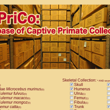
Skeletal Collection:
* AND sear
Skull
)
dae
Microcebus murinus
Humerus
(0)
ulemur fulvus
Ulna
(0)
(1)
ulemur macaco
Femur
(0)
(1)
ulemur mongoz
Fibula
(0)
(1)
emur catta
Trunk
(0)