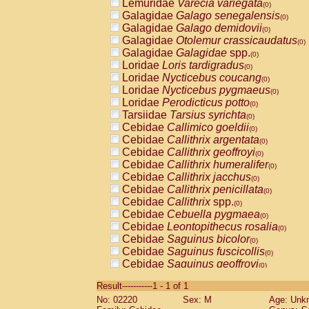
Lemuridae
Varecia variegata
(0)
Galagidae
Galago senegalensis
(0)
Galagidae
Galago demidovii
(0)
Galagidae
Otolemur crassicaudatus
(0)
Galagidae
Galagidae
spp.
(0)
Loridae
Loris tardigradus
(0)
Loridae
Nycticebus coucang
(0)
Loridae
Nycticebus pygmaeus
(0)
Loridae
Perodicticus potto
(0)
Tarsiidae
Tarsius syrichta
(0)
Cebidae
Callimico goeldii
(0)
Cebidae
Callithrix argentata
(0)
Cebidae
Callithrix geoffroyi
(0)
Cebidae
Callithrix humeralifer
(0)
Cebidae
Callithrix jacchus
(0)
Cebidae
Callithrix penicillata
(0)
Cebidae
Callithrix
spp.
(0)
Cebidae
Cebuella pygmaea
(0)
Cebidae
Leontopithecus rosalia
(0)
Cebidae
Saguinus bicolor
(0)
Cebidae
Saguinus fuscicollis
(0)
Cebidae
Saguinus geoffroyi
(0)
Cebidae
Saguinus imperator
(0)
Result-----------1 - 1 of 1
Cebidae
Saguinus labiatus
(0)
No: 02220
Sex: M
Age: Unk
Cebidae
Saguinus leucopus
(0)