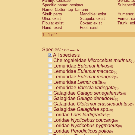
Family: Cebidae
Genus:
S
Cebidae
Saguinus midas
(0)
Specific name:
oedipus
Subspecif
Cebidae
Saguinus mystax
(0)
Name: Cotton-top Tamarin
Cebidae
Saguinus nigricollis
Skull: parts
Mandible: exist
(0)
Humerus: 
Cebidae
Saguinus oedipus
Ulna: exist
Scapula: exist
Femur: ex
(1)
Fibula: exist
Coxae: exist
Trunk: exi
Cebidae
Saguinus weddelli
(0)
Hand: exist
Foot: exist
Cebidae
Saguinus
spp.
(0)
Cebidae
Aotus trivirgatus
1 - 1 of 1
(0)
Cebidae
Cebus albifrons
(0)
Cebidae
Cebus apella
(0)
Species:
Cebidae
Cebus capucinus
* OR search
(0)
All species
Cebidae
Cebus nigrivittatus
(1)
(0)
Cheirogaleidae
Microcebus murinus
Cebidae
Cebus
spp.
(0)
(0)
Lemuridae
Eulemur fulvus
Cebidae
Saimiri boliviensis
(0)
(0)
Lemuridae
Eulemur macaco
Cebidae
Saimiri sciureus
(0)
(0)
Lemuridae
Eulemur mongoz
Atelidae
Alouatta caraya
(0)
(0)
Lemuridae
Lemur catta
Atelidae
Alouatta fusca
(0)
(0)
Lemuridae
Varecia variegata
Atelidae
Alouatta seniculus
(0)
(0)
Galagidae
Galago senegalensis
Atelidae
Alouatta
spp.
(0)
(0)
Galagidae
Galago demidovii
Atelidae
Ateles belzebuth
(0)
(0)
Galagidae
Otolemur crassicaudatus
Atelidae
Ateles geoffroyi
(0)
(0)
Galagidae
Galagidae
spp.
Atelidae
Ateles paniscus
(0)
(0)
Loridae
Loris tardigradus
Atelidae
Ateles
spp.
(0)
(0)
Loridae
Nycticebus coucang
Atelidae
Lagothrix lagothricha
(0)
(0)
Loridae
Nycticebus pygmaeus
Atelidae
Lagothrix lagothricha cana
(0)
(0)
Loridae
Perodicticus potto
Pitheciidae
Cacajao calvus rubicundu
(0)