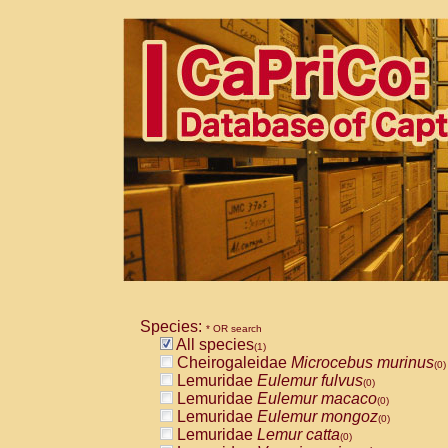
Species:
* OR search
All species
(1)
Cheirogaleidae
Microcebus murinus
(0)
Lemuridae
Eulemur fulvus
(0)
Lemuridae
Eulemur macaco
(0)
Lemuridae
Eulemur mongoz
(0)
Lemuridae
Lemur catta
(0)