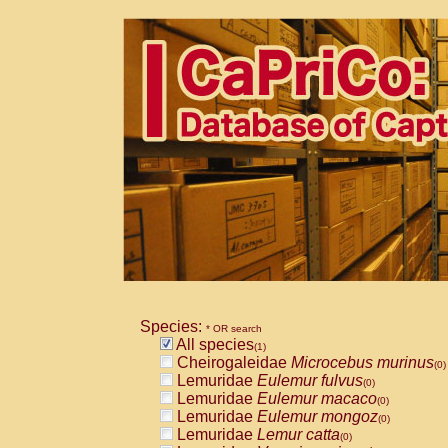
Species:
* OR search
All species
(1)
Cheirogaleidae
Microcebus murinus
(0)
Lemuridae
Eulemur fulvus
(0)
Lemuridae
Eulemur macaco
(0)
Lemuridae
Eulemur mongoz
(0)
Lemuridae
Lemur catta
(0)