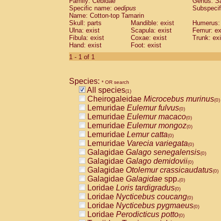
Family: Cebidae
Genus:
S
Cebidae
Saguinus midas
(0)
Specific name:
oedipus
Subspecif
Cebidae
Saguinus mystax
(0)
Name: Cotton-top Tamarin
Cebidae
Saguinus nigricollis
Skull: parts
Mandible: exist
(0)
Humerus: 
Cebidae
Saguinus oedipus
Ulna: exist
Scapula: exist
Femur: ex
(1)
Fibula: exist
Coxae: exist
Trunk: exi
Cebidae
Saguinus weddelli
(0)
Hand: exist
Foot: exist
Cebidae
Saguinus
spp.
(0)
Cebidae
Aotus trivirgatus
1 - 1 of 1
(0)
Cebidae
Cebus albifrons
(0)
Cebidae
Cebus apella
(0)
Species:
Cebidae
Cebus capucinus
* OR search
(0)
All species
Cebidae
Cebus nigrivittatus
(1)
(0)
Cheirogaleidae
Microcebus murinus
Cebidae
Cebus
spp.
(0)
(0)
Lemuridae
Eulemur fulvus
Cebidae
Saimiri boliviensis
(0)
(0)
Lemuridae
Eulemur macaco
Cebidae
Saimiri sciureus
(0)
(0)
Lemuridae
Eulemur mongoz
Atelidae
Alouatta caraya
(0)
(0)
Lemuridae
Lemur catta
Atelidae
Alouatta fusca
(0)
(0)
Lemuridae
Varecia variegata
Atelidae
Alouatta seniculus
(0)
(0)
Galagidae
Galago senegalensis
Atelidae
Alouatta
spp.
(0)
(0)
Galagidae
Galago demidovii
Atelidae
Ateles belzebuth
(0)
(0)
Galagidae
Otolemur crassicaudatus
Atelidae
Ateles geoffroyi
(0)
(0)
Galagidae
Galagidae
spp.
Atelidae
Ateles paniscus
(0)
(0)
Loridae
Loris tardigradus
Atelidae
Ateles
spp.
(0)
(0)
Loridae
Nycticebus coucang
Atelidae
Lagothrix lagothricha
(0)
(0)
Loridae
Nycticebus pygmaeus
Atelidae
Lagothrix lagothricha cana
(0)
(0)
Loridae
Perodicticus potto
Pitheciidae
Cacajao calvus rubicundu
(0)