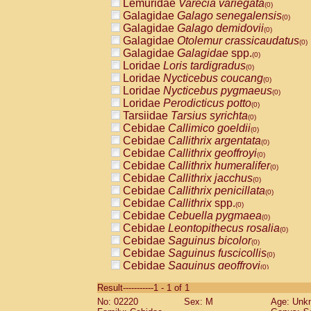
Lemuridae
Varecia variegata
(0)
Galagidae
Galago senegalensis
(0)
Galagidae
Galago demidovii
(0)
Galagidae
Otolemur crassicaudatus
(0)
Galagidae
Galagidae
spp.
(0)
Loridae
Loris tardigradus
(0)
Loridae
Nycticebus coucang
(0)
Loridae
Nycticebus pygmaeus
(0)
Loridae
Perodicticus potto
(0)
Tarsiidae
Tarsius syrichta
(0)
Cebidae
Callimico goeldii
(0)
Cebidae
Callithrix argentata
(0)
Cebidae
Callithrix geoffroyi
(0)
Cebidae
Callithrix humeralifer
(0)
Cebidae
Callithrix jacchus
(0)
Cebidae
Callithrix penicillata
(0)
Cebidae
Callithrix
spp.
(0)
Cebidae
Cebuella pygmaea
(0)
Cebidae
Leontopithecus rosalia
(0)
Cebidae
Saguinus bicolor
(0)
Cebidae
Saguinus fuscicollis
(0)
Cebidae
Saguinus geoffroyi
(0)
Cebidae
Saguinus imperator
(0)
Result-----------1 - 1 of 1
Cebidae
Saguinus labiatus
(0)
No: 02220
Sex: M
Age: Unk
Cebidae
Saguinus leucopus
(0)