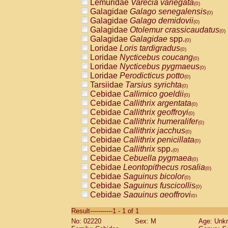
Lemuridae
Varecia variegata
(0)
Galagidae
Galago senegalensis
(0)
Galagidae
Galago demidovii
(0)
Galagidae
Otolemur crassicaudatus
(0)
Galagidae
Galagidae
spp.
(0)
Loridae
Loris tardigradus
(0)
Loridae
Nycticebus coucang
(0)
Loridae
Nycticebus pygmaeus
(0)
Loridae
Perodicticus potto
(0)
Tarsiidae
Tarsius syrichta
(0)
Cebidae
Callimico goeldii
(0)
Cebidae
Callithrix argentata
(0)
Cebidae
Callithrix geoffroyi
(0)
Cebidae
Callithrix humeralifer
(0)
Cebidae
Callithrix jacchus
(0)
Cebidae
Callithrix penicillata
(0)
Cebidae
Callithrix
spp.
(0)
Cebidae
Cebuella pygmaea
(0)
Cebidae
Leontopithecus rosalia
(0)
Cebidae
Saguinus bicolor
(0)
Cebidae
Saguinus fuscicollis
(0)
Cebidae
Saguinus geoffroyi
(0)
Cebidae
Saguinus imperator
(0)
Result-----------1 - 1 of 1
Cebidae
Saguinus labiatus
(0)
No: 02220
Sex: M
Age: Unk
Cebidae
Saguinus leucopus
(0)