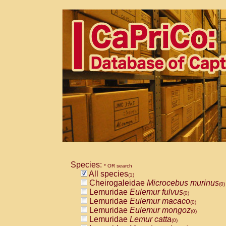
Species:
* OR search
All species
(1)
Cheirogaleidae
Microcebus murinus
(0)
Lemuridae
Eulemur fulvus
(0)
Lemuridae
Eulemur macaco
(0)
Lemuridae
Eulemur mongoz
(0)
Lemuridae
Lemur catta
(0)