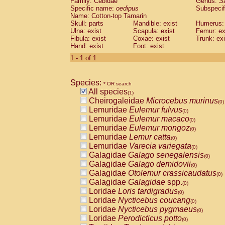
Family: Cebidae
Genus:
S
Cebidae
Saguinus midas
(0)
Specific name:
oedipus
Subspecif
Cebidae
Saguinus mystax
(0)
Name: Cotton-top Tamarin
Cebidae
Saguinus nigricollis
Skull: parts
Mandible: exist
(0)
Humerus: 
Cebidae
Saguinus oedipus
Ulna: exist
Scapula: exist
Femur: ex
(1)
Fibula: exist
Coxae: exist
Trunk: exi
Cebidae
Saguinus weddelli
(0)
Hand: exist
Foot: exist
Cebidae
Saguinus
spp.
(0)
Cebidae
Aotus trivirgatus
1 - 1 of 1
(0)
Cebidae
Cebus albifrons
(0)
Cebidae
Cebus apella
(0)
Species:
Cebidae
Cebus capucinus
* OR search
(0)
All species
Cebidae
Cebus nigrivittatus
(1)
(0)
Cheirogaleidae
Microcebus murinus
Cebidae
Cebus
spp.
(0)
(0)
Lemuridae
Eulemur fulvus
Cebidae
Saimiri boliviensis
(0)
(0)
Lemuridae
Eulemur macaco
Cebidae
Saimiri sciureus
(0)
(0)
Lemuridae
Eulemur mongoz
Atelidae
Alouatta caraya
(0)
(0)
Lemuridae
Lemur catta
Atelidae
Alouatta fusca
(0)
(0)
Lemuridae
Varecia variegata
Atelidae
Alouatta seniculus
(0)
(0)
Galagidae
Galago senegalensis
Atelidae
Alouatta
spp.
(0)
(0)
Galagidae
Galago demidovii
Atelidae
Ateles belzebuth
(0)
(0)
Galagidae
Otolemur crassicaudatus
Atelidae
Ateles geoffroyi
(0)
(0)
Galagidae
Galagidae
spp.
Atelidae
Ateles paniscus
(0)
(0)
Loridae
Loris tardigradus
Atelidae
Ateles
spp.
(0)
(0)
Loridae
Nycticebus coucang
Atelidae
Lagothrix lagothricha
(0)
(0)
Loridae
Nycticebus pygmaeus
Atelidae
Lagothrix lagothricha cana
(0)
(0)
Loridae
Perodicticus potto
Pitheciidae
Cacajao calvus rubicundu
(0)