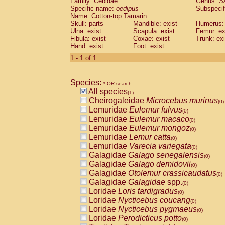
Family: Cebidae
Genus:
S
Cebidae
Saguinus midas
(0)
Specific name:
oedipus
Subspecif
Cebidae
Saguinus mystax
(0)
Name: Cotton-top Tamarin
Cebidae
Saguinus nigricollis
Skull: parts
Mandible: exist
(0)
Humerus: 
Cebidae
Saguinus oedipus
Ulna: exist
Scapula: exist
Femur: ex
(1)
Fibula: exist
Coxae: exist
Trunk: exi
Cebidae
Saguinus weddelli
(0)
Hand: exist
Foot: exist
Cebidae
Saguinus
spp.
(0)
Cebidae
Aotus trivirgatus
1 - 1 of 1
(0)
Cebidae
Cebus albifrons
(0)
Cebidae
Cebus apella
(0)
Species:
Cebidae
Cebus capucinus
* OR search
(0)
All species
Cebidae
Cebus nigrivittatus
(1)
(0)
Cheirogaleidae
Microcebus murinus
Cebidae
Cebus
spp.
(0)
(0)
Lemuridae
Eulemur fulvus
Cebidae
Saimiri boliviensis
(0)
(0)
Lemuridae
Eulemur macaco
Cebidae
Saimiri sciureus
(0)
(0)
Lemuridae
Eulemur mongoz
Atelidae
Alouatta caraya
(0)
(0)
Lemuridae
Lemur catta
Atelidae
Alouatta fusca
(0)
(0)
Lemuridae
Varecia variegata
Atelidae
Alouatta seniculus
(0)
(0)
Galagidae
Galago senegalensis
Atelidae
Alouatta
spp.
(0)
(0)
Galagidae
Galago demidovii
Atelidae
Ateles belzebuth
(0)
(0)
Galagidae
Otolemur crassicaudatus
Atelidae
Ateles geoffroyi
(0)
(0)
Galagidae
Galagidae
spp.
Atelidae
Ateles paniscus
(0)
(0)
Loridae
Loris tardigradus
Atelidae
Ateles
spp.
(0)
(0)
Loridae
Nycticebus coucang
Atelidae
Lagothrix lagothricha
(0)
(0)
Loridae
Nycticebus pygmaeus
Atelidae
Lagothrix lagothricha cana
(0)
(0)
Loridae
Perodicticus potto
Pitheciidae
Cacajao calvus rubicundu
(0)