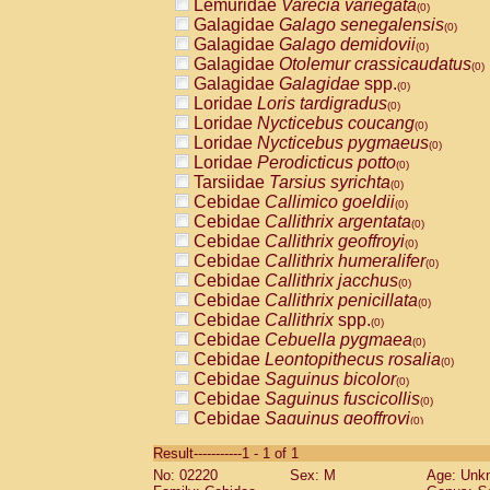
Lemuridae
Varecia variegata
(0)
Galagidae
Galago senegalensis
(0)
Galagidae
Galago demidovii
(0)
Galagidae
Otolemur crassicaudatus
(0)
Galagidae
Galagidae
spp.
(0)
Loridae
Loris tardigradus
(0)
Loridae
Nycticebus coucang
(0)
Loridae
Nycticebus pygmaeus
(0)
Loridae
Perodicticus potto
(0)
Tarsiidae
Tarsius syrichta
(0)
Cebidae
Callimico goeldii
(0)
Cebidae
Callithrix argentata
(0)
Cebidae
Callithrix geoffroyi
(0)
Cebidae
Callithrix humeralifer
(0)
Cebidae
Callithrix jacchus
(0)
Cebidae
Callithrix penicillata
(0)
Cebidae
Callithrix
spp.
(0)
Cebidae
Cebuella pygmaea
(0)
Cebidae
Leontopithecus rosalia
(0)
Cebidae
Saguinus bicolor
(0)
Cebidae
Saguinus fuscicollis
(0)
Cebidae
Saguinus geoffroyi
(0)
Cebidae
Saguinus imperator
(0)
Result-----------1 - 1 of 1
Cebidae
Saguinus labiatus
(0)
No: 02220
Sex: M
Age: Unk
Cebidae
Saguinus leucopus
(0)