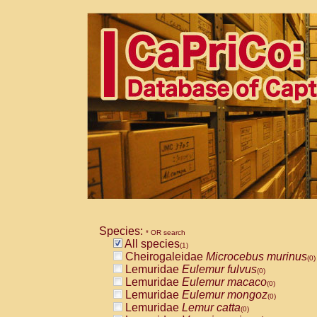
Species:
* OR search
All species
(1)
Cheirogaleidae
Microcebus murinus
(0)
Lemuridae
Eulemur fulvus
(0)
Lemuridae
Eulemur macaco
(0)
Lemuridae
Eulemur mongoz
(0)
Lemuridae
Lemur catta
(0)