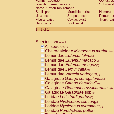
Family: Cebidae
Genus:
S
Cebidae
Saguinus midas
(0)
Specific name:
oedipus
Subspecif
Cebidae
Saguinus mystax
(0)
Name: Cotton-top Tamarin
Cebidae
Saguinus nigricollis
Skull: parts
Mandible: exist
(0)
Humerus: 
Cebidae
Saguinus oedipus
Ulna: exist
Scapula: exist
Femur: ex
(1)
Fibula: exist
Coxae: exist
Trunk: exi
Cebidae
Saguinus weddelli
(0)
Hand: exist
Foot: exist
Cebidae
Saguinus
spp.
(0)
Cebidae
Aotus trivirgatus
1 - 1 of 1
(0)
Cebidae
Cebus albifrons
(0)
Cebidae
Cebus apella
(0)
Species:
Cebidae
Cebus capucinus
* OR search
(0)
All species
Cebidae
Cebus nigrivittatus
(1)
(0)
Cheirogaleidae
Microcebus murinus
Cebidae
Cebus
spp.
(0)
(0)
Lemuridae
Eulemur fulvus
Cebidae
Saimiri boliviensis
(0)
(0)
Lemuridae
Eulemur macaco
Cebidae
Saimiri sciureus
(0)
(0)
Lemuridae
Eulemur mongoz
Atelidae
Alouatta caraya
(0)
(0)
Lemuridae
Lemur catta
Atelidae
Alouatta fusca
(0)
(0)
Lemuridae
Varecia variegata
Atelidae
Alouatta seniculus
(0)
(0)
Galagidae
Galago senegalensis
Atelidae
Alouatta
spp.
(0)
(0)
Galagidae
Galago demidovii
Atelidae
Ateles belzebuth
(0)
(0)
Galagidae
Otolemur crassicaudatus
Atelidae
Ateles geoffroyi
(0)
(0)
Galagidae
Galagidae
spp.
Atelidae
Ateles paniscus
(0)
(0)
Loridae
Loris tardigradus
Atelidae
Ateles
spp.
(0)
(0)
Loridae
Nycticebus coucang
Atelidae
Lagothrix lagothricha
(0)
(0)
Loridae
Nycticebus pygmaeus
Atelidae
Lagothrix lagothricha cana
(0)
(0)
Loridae
Perodicticus potto
Pitheciidae
Cacajao calvus rubicundu
(0)