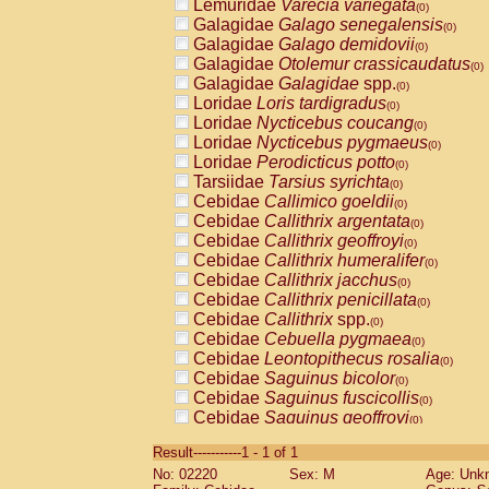
Lemuridae
Varecia variegata
(0)
Galagidae
Galago senegalensis
(0)
Galagidae
Galago demidovii
(0)
Galagidae
Otolemur crassicaudatus
(0)
Galagidae
Galagidae
spp.
(0)
Loridae
Loris tardigradus
(0)
Loridae
Nycticebus coucang
(0)
Loridae
Nycticebus pygmaeus
(0)
Loridae
Perodicticus potto
(0)
Tarsiidae
Tarsius syrichta
(0)
Cebidae
Callimico goeldii
(0)
Cebidae
Callithrix argentata
(0)
Cebidae
Callithrix geoffroyi
(0)
Cebidae
Callithrix humeralifer
(0)
Cebidae
Callithrix jacchus
(0)
Cebidae
Callithrix penicillata
(0)
Cebidae
Callithrix
spp.
(0)
Cebidae
Cebuella pygmaea
(0)
Cebidae
Leontopithecus rosalia
(0)
Cebidae
Saguinus bicolor
(0)
Cebidae
Saguinus fuscicollis
(0)
Cebidae
Saguinus geoffroyi
(0)
Cebidae
Saguinus imperator
(0)
Result-----------1 - 1 of 1
Cebidae
Saguinus labiatus
(0)
No: 02220
Sex: M
Age: Unk
Cebidae
Saguinus leucopus
(0)