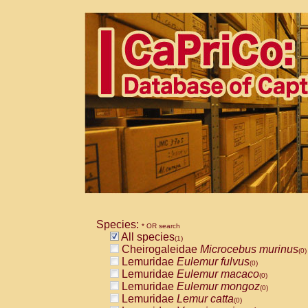
Species:
* OR search
All species
(1)
Cheirogaleidae
Microcebus murinus
(0)
Lemuridae
Eulemur fulvus
(0)
Lemuridae
Eulemur macaco
(0)
Lemuridae
Eulemur mongoz
(0)
Lemuridae
Lemur catta
(0)