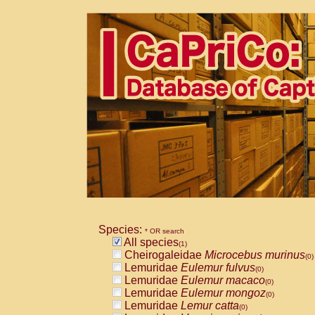
Species:
* OR search
All species
(1)
Cheirogaleidae
Microcebus murinus
(0)
Lemuridae
Eulemur fulvus
(0)
Lemuridae
Eulemur macaco
(0)
Lemuridae
Eulemur mongoz
(0)
Lemuridae
Lemur catta
(0)