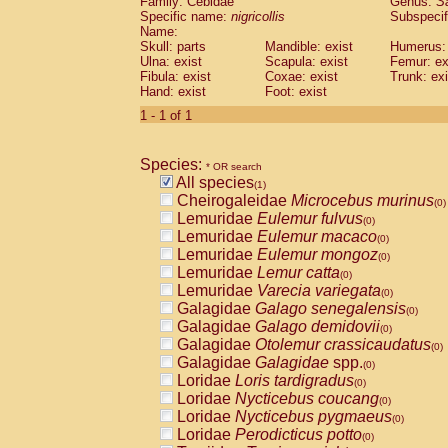
Family: Cebidae
Genus:
S
Cebidae
Saguinus midas
(0)
Specific name:
nigricollis
Subspecif
Cebidae
Saguinus mystax
(0)
Name:
Cebidae
Saguinus nigricollis
Skull: parts
Mandible: exist
(1)
Humerus: 
Cebidae
Saguinus oedipus
Ulna: exist
Scapula: exist
Femur: ex
(0)
Fibula: exist
Coxae: exist
Trunk: exi
Cebidae
Saguinus weddelli
(0)
Hand: exist
Foot: exist
Cebidae
Saguinus
spp.
(0)
Cebidae
Aotus trivirgatus
1 - 1 of 1
(0)
Cebidae
Cebus albifrons
(0)
Cebidae
Cebus apella
(0)
Species:
Cebidae
Cebus capucinus
* OR search
(0)
All species
Cebidae
Cebus nigrivittatus
(1)
(0)
Cheirogaleidae
Microcebus murinus
Cebidae
Cebus
spp.
(0)
(0)
Lemuridae
Eulemur fulvus
Cebidae
Saimiri boliviensis
(0)
(0)
Lemuridae
Eulemur macaco
Cebidae
Saimiri sciureus
(0)
(0)
Lemuridae
Eulemur mongoz
Atelidae
Alouatta caraya
(0)
(0)
Lemuridae
Lemur catta
Atelidae
Alouatta fusca
(0)
(0)
Lemuridae
Varecia variegata
Atelidae
Alouatta seniculus
(0)
(0)
Galagidae
Galago senegalensis
Atelidae
Alouatta
spp.
(0)
(0)
Galagidae
Galago demidovii
Atelidae
Ateles belzebuth
(0)
(0)
Galagidae
Otolemur crassicaudatus
Atelidae
Ateles geoffroyi
(0)
(0)
Galagidae
Galagidae
spp.
Atelidae
Ateles paniscus
(0)
(0)
Loridae
Loris tardigradus
Atelidae
Ateles
spp.
(0)
(0)
Loridae
Nycticebus coucang
Atelidae
Lagothrix lagothricha
(0)
(0)
Loridae
Nycticebus pygmaeus
Atelidae
Lagothrix lagothricha cana
(0)
(0)
Loridae
Perodicticus potto
Pitheciidae
Cacajao calvus rubicundu
(0)