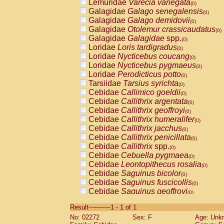
Lemuridae
Varecia variegata
(0)
Galagidae
Galago senegalensis
(0)
Galagidae
Galago demidovii
(0)
Galagidae
Otolemur crassicaudatus
(0)
Galagidae
Galagidae
spp.
(0)
Loridae
Loris tardigradus
(0)
Loridae
Nycticebus coucang
(0)
Loridae
Nycticebus pygmaeus
(0)
Loridae
Perodicticus potto
(0)
Tarsiidae
Tarsius syrichta
(0)
Cebidae
Callimico goeldii
(0)
Cebidae
Callithrix argentata
(0)
Cebidae
Callithrix geoffroyi
(0)
Cebidae
Callithrix humeralifer
(0)
Cebidae
Callithrix jacchus
(0)
Cebidae
Callithrix penicillata
(0)
Cebidae
Callithrix
spp.
(0)
Cebidae
Cebuella pygmaea
(0)
Cebidae
Leontopithecus rosalia
(0)
Cebidae
Saguinus bicolor
(0)
Cebidae
Saguinus fuscicollis
(0)
Cebidae
Saguinus geoffroyi
(0)
Cebidae
Saguinus imperator
(0)
Result-----------1 - 1 of 1
Cebidae
Saguinus labiatus
(0)
No: 02272
Sex: F
Age: Unk
Cebidae
Saguinus leucopus
(0)