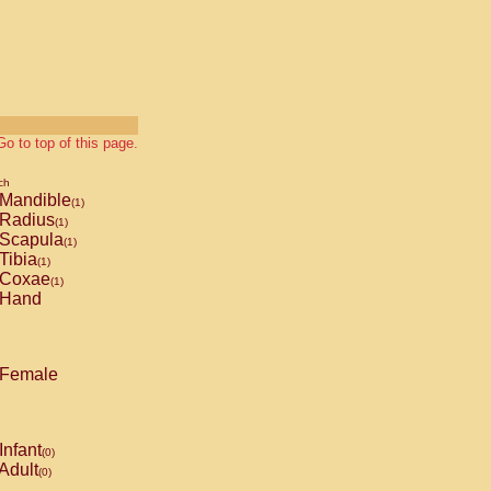
Go to top of this page.
ch
Mandible
(1)
Radius
(1)
Scapula
(1)
Tibia
(1)
Coxae
(1)
Hand
Female
Infant
(0)
Adult
(0)