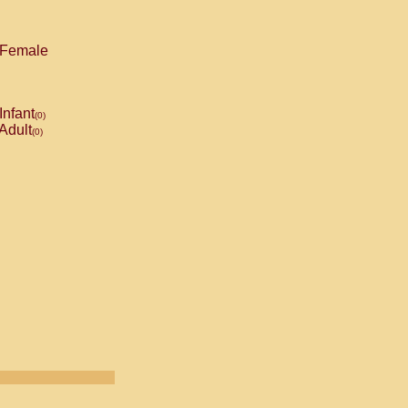
Female
Infant
(0)
Adult
(0)