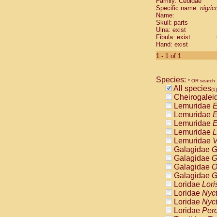
Family: Cebidae
Cebidae
Sa
Specific name:
nigrico
Cebidae
Sa
Name:
Cebidae
Sag
Skull: parts
Cebidae
Sa
Ulna: exist
Fibula: exist
Cebidae
Sag
Hand: exist
Cebidae
Sa
Cebidae
Aot
1 - 1 of 1
Cebidae
Ceb
Cebidae
Ceb
Species:
Cebidae
Ce
* OR search
All species
Cebidae
Ceb
(1)
Cheirogalei
Cebidae
Ce
Lemuridae
E
Cebidae
Sai
Lemuridae
E
Cebidae
Sai
Lemuridae
E
Atelidae
Alo
Lemuridae
L
Atelidae
Alo
Lemuridae
V
Atelidae
Alo
Galagidae
G
Atelidae
Alo
Galagidae
G
Atelidae
Ate
Galagidae
O
Atelidae
Ate
Galagidae
G
Atelidae
Ate
Loridae
Lori
Atelidae
Ate
Loridae
Nyc
Atelidae
Lag
Loridae
Nyc
Atelidae
Lag
Loridae
Pero
Pitheciidae