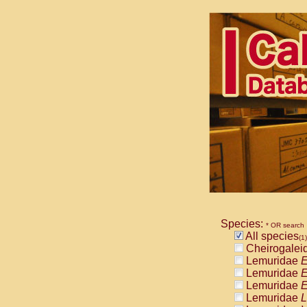
Species:
* OR search
All species
(1)
Cheirogalei
Lemuridae
E
Lemuridae
E
Lemuridae
E
Lemuridae
L