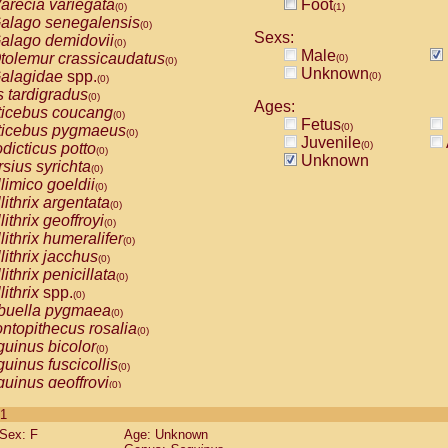
arecia variegata
Foot
(0)
(1)
alago senegalensis
(0)
Sexs:
alago demidovii
(0)
Male
tolemur crassicaudatus
(0)
(0)
Unknown
alagidae
spp.
(0)
(0)
s tardigradus
(0)
Ages:
ticebus coucang
(0)
Fetus
(0)
ticebus pygmaeus
(0)
Juvenile
(0)
dicticus potto
(0)
Unknown
rsius syrichta
(0)
limico goeldii
(0)
lithrix argentata
(0)
lithrix geoffroyi
(0)
lithrix humeralifer
(0)
lithrix jacchus
(0)
lithrix penicillata
(0)
lithrix
spp.
(0)
buella pygmaea
(0)
ntopithecus rosalia
(0)
uinus bicolor
(0)
uinus fuscicollis
(0)
uinus geoffroyi
(0)
uinus imperator
(0)
 1
uinus labiatus
(0)
Sex: F
Age: Unknown
guinus leucopus
(0)