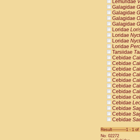
Lemuridae
V
Galagidae
G
Galagidae
G
Galagidae
O
Galagidae
G
Loridae
Lori
Loridae
Nyc
Loridae
Nyc
Loridae
Pero
Tarsiidae
Ta
Cebidae
Cal
Cebidae
Cal
Cebidae
Cal
Cebidae
Cal
Cebidae
Cal
Cebidae
Cal
Cebidae
Cal
Cebidae
Ce
Cebidae
Leo
Cebidae
Sag
Cebidae
Sag
Cebidae
Sag
Cebidae
Sag
Result-----------1 - 1 of
Cebidae
Sag
No: 02272
Cebidae
Sa