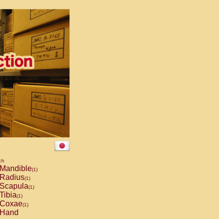
ch
Mandible
(1)
Radius
(1)
Scapula
(1)
Tibia
(1)
Coxae
(1)
Hand