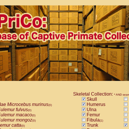
Skeletal Collection:
* AND sear
Skull
dae
Microcebus murinus
Humerus
(0)
ulemur fulvus
Ulna
(0)
ulemur macaco
Femur
(0)
ulemur mongoz
Fibula
(0)
(1)
emur catta
Trunk
(0)