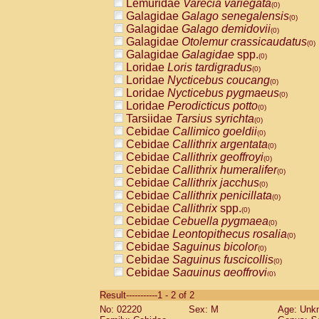
Lemuridae
Varecia variegata
(0)
Galagidae
Galago senegalensis
(0)
Galagidae
Galago demidovii
(0)
Galagidae
Otolemur crassicaudatus
(0)
Galagidae
Galagidae
spp.
(0)
Loridae
Loris tardigradus
(0)
Loridae
Nycticebus coucang
(0)
Loridae
Nycticebus pygmaeus
(0)
Loridae
Perodicticus potto
(0)
Tarsiidae
Tarsius syrichta
(0)
Cebidae
Callimico goeldii
(0)
Cebidae
Callithrix argentata
(0)
Cebidae
Callithrix geoffroyi
(0)
Cebidae
Callithrix humeralifer
(0)
Cebidae
Callithrix jacchus
(0)
Cebidae
Callithrix penicillata
(0)
Cebidae
Callithrix
spp.
(0)
Cebidae
Cebuella pygmaea
(0)
Cebidae
Leontopithecus rosalia
(0)
Cebidae
Saguinus bicolor
(0)
Cebidae
Saguinus fuscicollis
(0)
Cebidae
Saguinus geoffroyi
(0)
Cebidae
Saguinus imperator
(0)
Result-----------1 - 2 of 2
Cebidae
Saguinus labiatus
(0)
No: 02220
Sex: M
Age: Unk
Cebidae
Saguinus leucopus
(0)