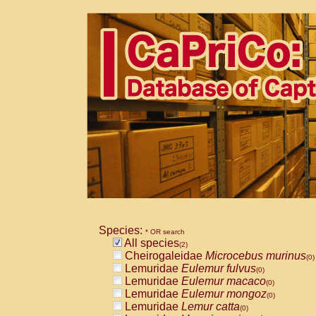
Species:
* OR search
All species
(2)
Cheirogaleidae
Microcebus murinus
(0)
Lemuridae
Eulemur fulvus
(0)
Lemuridae
Eulemur macaco
(0)
Lemuridae
Eulemur mongoz
(0)
Lemuridae
Lemur catta
(0)