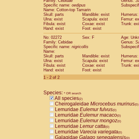
Family: Cebidae
Genus:
S
Cebidae
Saguinus midas
(0)
Specific name:
oedipus
Subspecif
Cebidae
Saguinus mystax
(0)
Name: Cotton-top Tamarin
Cebidae
Saguinus nigricollis
Skull: parts
Mandible: exist
(1)
Humerus: 
Cebidae
Saguinus oedipus
Ulna: exist
Scapula: exist
Femur: ex
(1)
Fibula: exist
Coxae: exist
Trunk: exi
Cebidae
Saguinus weddelli
(0)
Hand: exist
Foot: exist
Cebidae
Saguinus
spp.
(0)
Cebidae
Aotus trivirgatus
(0)
No: 02272
Sex: F
Age: Unk
Cebidae
Cebus albifrons
Family: Cebidae
Genus:
S
(0)
Cebidae
Cebus apella
Specific name:
nigricollis
Subspecif
(0)
Name:
Cebidae
Cebus capucinus
(0)
Skull: parts
Mandible: exist
Humerus: 
Cebidae
Cebus nigrivittatus
(0)
Ulna: exist
Scapula: exist
Femur: ex
Cebidae
Cebus
spp.
(0)
Fibula: exist
Coxae: exist
Trunk: exi
Cebidae
Saimiri boliviensis
Hand: exist
Foot: exist
(0)
Cebidae
Saimiri sciureus
(0)
1 - 2 of 2
Atelidae
Alouatta caraya
(0)
Atelidae
Alouatta fusca
(0)
Atelidae
Alouatta seniculus
Species:
(0)
* OR search
Atelidae
Alouatta
spp.
All species
(0)
(2)
Atelidae
Ateles belzebuth
Cheirogaleidae
Microcebus murinus
(0)
(0)
Atelidae
Ateles geoffroyi
Lemuridae
Eulemur fulvus
(0)
(0)
Atelidae
Ateles paniscus
Lemuridae
Eulemur macaco
(0)
(0)
Atelidae
Ateles
spp.
Lemuridae
Eulemur mongoz
(0)
(0)
Atelidae
Lagothrix lagothricha
Lemuridae
Lemur catta
(0)
(0)
Atelidae
Lagothrix lagothricha cana
Lemuridae
Varecia variegata
(0)
(0)
Pitheciidae
Cacajao calvus rubicundu
Galagidae
Galago senegalensis
(0)