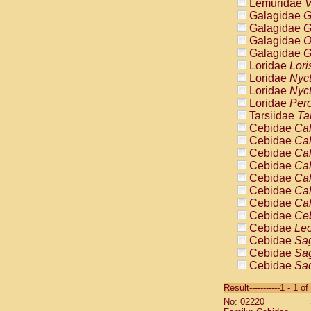
Lemuridae
V
Galagidae
G
Galagidae
G
Galagidae
O
Galagidae
G
Loridae
Lori
Loridae
Nyc
Loridae
Nyc
Loridae
Pero
Tarsiidae
Ta
Cebidae
Cal
Cebidae
Cal
Cebidae
Cal
Cebidae
Cal
Cebidae
Cal
Cebidae
Cal
Cebidae
Cal
Cebidae
Ce
Cebidae
Leo
Cebidae
Sag
Cebidae
Sag
Cebidae
Sag
Cebidae
Sag
Result-----------1 - 1 of
Cebidae
Sag
No: 02220
Cebidae
Sa