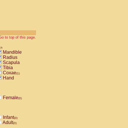
Go to top of this page.
ch
Mandible
Radius
Scapula
Tibia
Coxae
(1)
Hand
Female
(0)
Infant
(0)
Adult
(0)