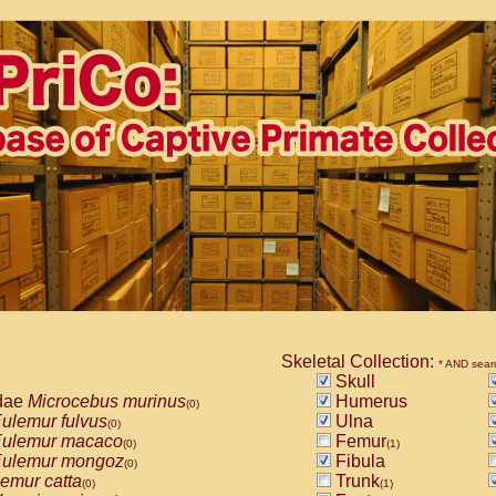
Skeletal Collection:
* AND sear
Skull
dae
Microcebus murinus
Humerus
(0)
ulemur fulvus
Ulna
(0)
ulemur macaco
Femur
(0)
(1)
ulemur mongoz
Fibula
(0)
emur catta
Trunk
(0)
(1)