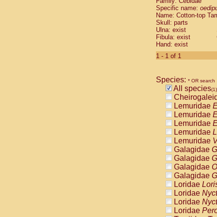
Family: Cebidae
Cebidae
Sa
Specific name:
oedip
Cebidae
Sa
Name: Cotton-top Ta
Cebidae
Sag
Skull: parts
Cebidae
Sa
Ulna: exist
Fibula: exist
Cebidae
Sag
Hand: exist
Cebidae
Sa
Cebidae
Aot
1 - 1 of 1
Cebidae
Ceb
Cebidae
Ceb
Species:
Cebidae
Ce
* OR search
All species
Cebidae
Ceb
(1)
Cheirogalei
Cebidae
Ce
Lemuridae
E
Cebidae
Sai
Lemuridae
E
Cebidae
Sai
Lemuridae
E
Atelidae
Alo
Lemuridae
L
Atelidae
Alo
Lemuridae
V
Atelidae
Alo
Galagidae
G
Atelidae
Alo
Galagidae
G
Atelidae
Ate
Galagidae
O
Atelidae
Ate
Galagidae
G
Atelidae
Ate
Loridae
Lori
Atelidae
Ate
Loridae
Nyc
Atelidae
Lag
Loridae
Nyc
Atelidae
Lag
Loridae
Pero
Pitheciidae