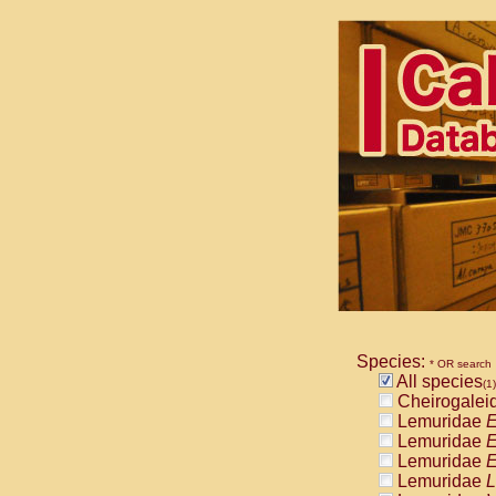
Species:
* OR search
All species
(1)
Cheirogalei
Lemuridae
E
Lemuridae
E
Lemuridae
E
Lemuridae
L