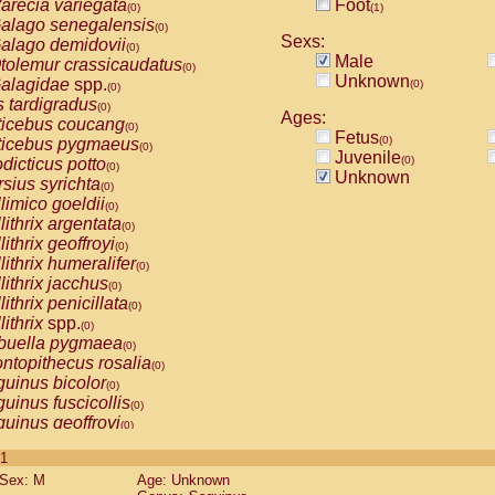
arecia variegata
Foot
(0)
(1)
alago senegalensis
(0)
Sexs:
alago demidovii
(0)
Male
tolemur crassicaudatus
(0)
Unknown
alagidae
spp.
(0)
(0)
s tardigradus
(0)
Ages:
ticebus coucang
(0)
Fetus
(0)
ticebus pygmaeus
(0)
Juvenile
(0)
dicticus potto
(0)
Unknown
rsius syrichta
(0)
limico goeldii
(0)
lithrix argentata
(0)
lithrix geoffroyi
(0)
lithrix humeralifer
(0)
lithrix jacchus
(0)
lithrix penicillata
(0)
lithrix
spp.
(0)
buella pygmaea
(0)
ntopithecus rosalia
(0)
uinus bicolor
(0)
uinus fuscicollis
(0)
uinus geoffroyi
(0)
uinus imperator
(0)
 1
uinus labiatus
(0)
Sex: M
Age: Unknown
guinus leucopus
(0)