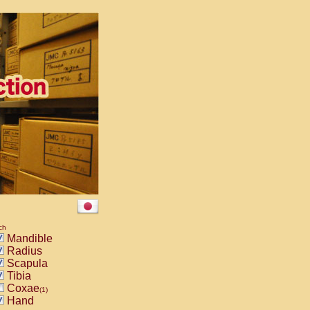
ch
Mandible
Radius
Scapula
Tibia
Coxae
(1)
Hand