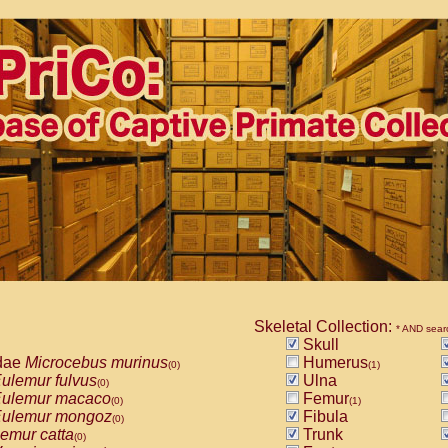
Skeletal Collection:
* AND sear
Skull
dae
Microcebus murinus
Humerus
(0)
(1)
ulemur fulvus
Ulna
(0)
ulemur macaco
Femur
(0)
(1)
ulemur mongoz
Fibula
(0)
emur catta
Trunk
(0)