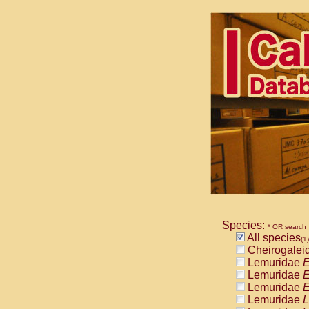
Species:
* OR search
All species
(1)
Cheirogalei
Lemuridae
E
Lemuridae
E
Lemuridae
E
Lemuridae
L