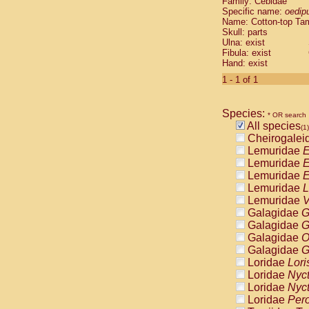
Family: Cebidae
Cebidae
Sa
Specific name:
oedip
Cebidae
Sa
Name: Cotton-top Ta
Cebidae
Sag
Skull: parts
Cebidae
Sa
Ulna: exist
Fibula: exist
Cebidae
Sag
Hand: exist
Cebidae
Sa
Cebidae
Aot
1 - 1 of 1
Cebidae
Ceb
Cebidae
Ceb
Species:
Cebidae
Ce
* OR search
All species
Cebidae
Ceb
(1)
Cheirogalei
Cebidae
Ce
Lemuridae
E
Cebidae
Sai
Lemuridae
E
Cebidae
Sai
Lemuridae
E
Atelidae
Alo
Lemuridae
L
Atelidae
Alo
Lemuridae
V
Atelidae
Alo
Galagidae
G
Atelidae
Alo
Galagidae
G
Atelidae
Ate
Galagidae
O
Atelidae
Ate
Galagidae
G
Atelidae
Ate
Loridae
Lori
Atelidae
Ate
Loridae
Nyc
Atelidae
Lag
Loridae
Nyc
Atelidae
Lag
Loridae
Pero
Pitheciidae