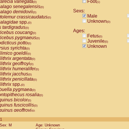
arecia variegata
Foot
(0)
(1)
alago senegalensis
(0)
Sexs:
alago demidovii
(0)
Male
tolemur crassicaudatus
(0)
Unknown
alagidae
spp.
(0)
(0)
s tardigradus
(0)
Ages:
ticebus coucang
(0)
Fetus
(0)
ticebus pygmaeus
(0)
Juvenile
(0)
dicticus potto
(0)
Unknown
rsius syrichta
(0)
limico goeldii
(0)
lithrix argentata
(0)
lithrix geoffroyi
(0)
lithrix humeralifer
(0)
lithrix jacchus
(0)
lithrix penicillata
(0)
lithrix
spp.
(0)
buella pygmaea
(0)
ntopithecus rosalia
(0)
uinus bicolor
(0)
uinus fuscicollis
(0)
uinus geoffroyi
(0)
uinus imperator
(0)
 1
uinus labiatus
(0)
Sex: M
Age: Unknown
guinus leucopus
(0)