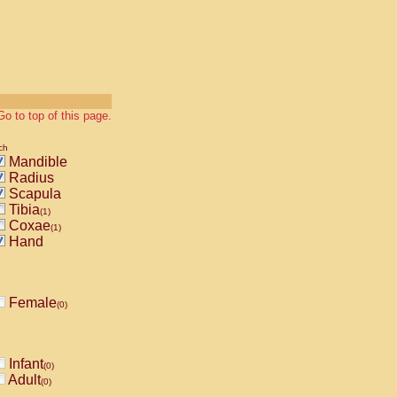
Go to top of this page.
ch
Mandible
Radius
Scapula
Tibia
(1)
Coxae
(1)
Hand
Female
(0)
Infant
(0)
Adult
(0)