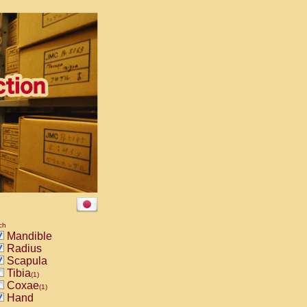
ch
Mandible
Radius
Scapula
Tibia
(1)
Coxae
(1)
Hand