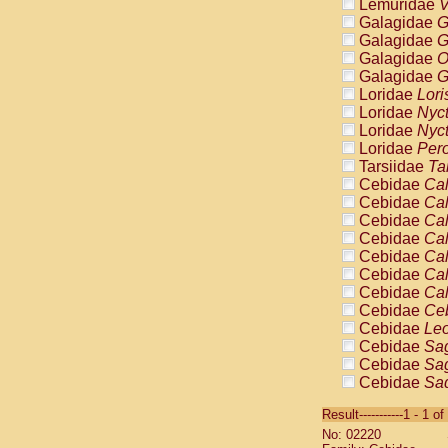
Lemuridae
V
Galagidae
G
Galagidae
G
Galagidae
O
Galagidae
G
Loridae
Lori
Loridae
Nyc
Loridae
Nyc
Loridae
Pero
Tarsiidae
Ta
Cebidae
Cal
Cebidae
Cal
Cebidae
Cal
Cebidae
Cal
Cebidae
Cal
Cebidae
Cal
Cebidae
Cal
Cebidae
Ce
Cebidae
Leo
Cebidae
Sag
Cebidae
Sag
Cebidae
Sag
Cebidae
Sag
Result-----------1 - 1 of
Cebidae
Sag
No: 02220
Cebidae
Sa