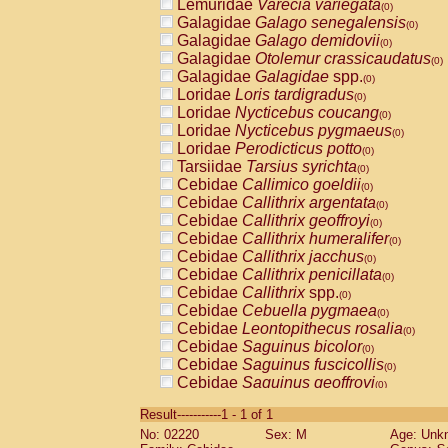
Lemuridae
Varecia variegata
(0)
Galagidae
Galago senegalensis
(0)
Galagidae
Galago demidovii
(0)
Galagidae
Otolemur crassicaudatus
(0)
Galagidae
Galagidae
spp.
(0)
Loridae
Loris tardigradus
(0)
Loridae
Nycticebus coucang
(0)
Loridae
Nycticebus pygmaeus
(0)
Loridae
Perodicticus potto
(0)
Tarsiidae
Tarsius syrichta
(0)
Cebidae
Callimico goeldii
(0)
Cebidae
Callithrix argentata
(0)
Cebidae
Callithrix geoffroyi
(0)
Cebidae
Callithrix humeralifer
(0)
Cebidae
Callithrix jacchus
(0)
Cebidae
Callithrix penicillata
(0)
Cebidae
Callithrix
spp.
(0)
Cebidae
Cebuella pygmaea
(0)
Cebidae
Leontopithecus rosalia
(0)
Cebidae
Saguinus bicolor
(0)
Cebidae
Saguinus fuscicollis
(0)
Cebidae
Saguinus geoffroyi
(0)
Cebidae
Saguinus imperator
(0)
Result-----------1 - 1 of 1
Cebidae
Saguinus labiatus
(0)
No: 02220
Sex: M
Age: Unk
Cebidae
Saguinus leucopus
(0)