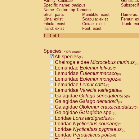
Family: Cebidae
Genus:
S
Cebidae
Saguinus midas
(0)
Specific name:
oedipus
Subspecif
Cebidae
Saguinus mystax
(0)
Name: Cotton-top Tamarin
Cebidae
Saguinus nigricollis
Skull: parts
Mandible: exist
(0)
Humerus: 
Cebidae
Saguinus oedipus
Ulna: exist
Scapula: exist
Femur: ex
(1)
Fibula: exist
Coxae: exist
Trunk: exi
Cebidae
Saguinus weddelli
(0)
Hand: exist
Foot: exist
Cebidae
Saguinus
spp.
(0)
Cebidae
Aotus trivirgatus
1 - 1 of 1
(0)
Cebidae
Cebus albifrons
(0)
Cebidae
Cebus apella
(0)
Species:
Cebidae
Cebus capucinus
* OR search
(0)
All species
Cebidae
Cebus nigrivittatus
(1)
(0)
Cheirogaleidae
Microcebus murinus
Cebidae
Cebus
spp.
(0)
(0)
Lemuridae
Eulemur fulvus
Cebidae
Saimiri boliviensis
(0)
(0)
Lemuridae
Eulemur macaco
Cebidae
Saimiri sciureus
(0)
(0)
Lemuridae
Eulemur mongoz
Atelidae
Alouatta caraya
(0)
(0)
Lemuridae
Lemur catta
Atelidae
Alouatta fusca
(0)
(0)
Lemuridae
Varecia variegata
Atelidae
Alouatta seniculus
(0)
(0)
Galagidae
Galago senegalensis
Atelidae
Alouatta
spp.
(0)
(0)
Galagidae
Galago demidovii
Atelidae
Ateles belzebuth
(0)
(0)
Galagidae
Otolemur crassicaudatus
Atelidae
Ateles geoffroyi
(0)
(0)
Galagidae
Galagidae
spp.
Atelidae
Ateles paniscus
(0)
(0)
Loridae
Loris tardigradus
Atelidae
Ateles
spp.
(0)
(0)
Loridae
Nycticebus coucang
Atelidae
Lagothrix lagothricha
(0)
(0)
Loridae
Nycticebus pygmaeus
Atelidae
Lagothrix lagothricha cana
(0)
(0)
Loridae
Perodicticus potto
Pitheciidae
Cacajao calvus rubicundu
(0)