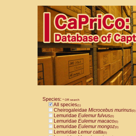
Species:
* OR search
All species
(1)
Cheirogaleidae
Microcebus murinus
(0)
Lemuridae
Eulemur fulvus
(0)
Lemuridae
Eulemur macaco
(0)
Lemuridae
Eulemur mongoz
(0)
Lemuridae
Lemur catta
(0)