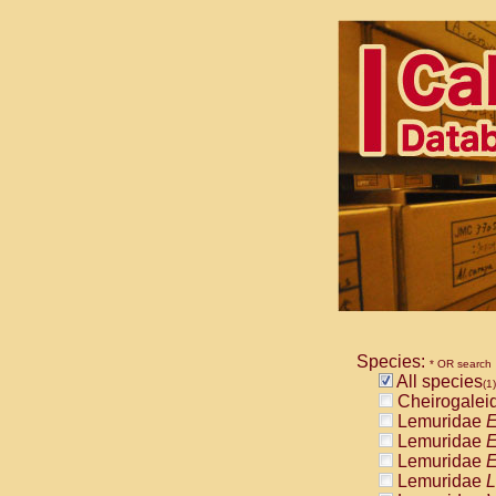
Species:
* OR search
All species
(1)
Cheirogalei
Lemuridae
E
Lemuridae
E
Lemuridae
E
Lemuridae
L