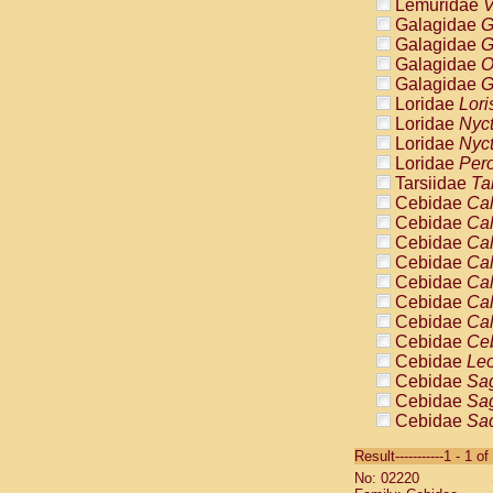
Lemuridae
V
Galagidae
G
Galagidae
G
Galagidae
O
Galagidae
G
Loridae
Lori
Loridae
Nyc
Loridae
Nyc
Loridae
Pero
Tarsiidae
Ta
Cebidae
Cal
Cebidae
Cal
Cebidae
Cal
Cebidae
Cal
Cebidae
Cal
Cebidae
Cal
Cebidae
Cal
Cebidae
Ce
Cebidae
Leo
Cebidae
Sag
Cebidae
Sag
Cebidae
Sag
Cebidae
Sag
Result-----------1 - 1 of
Cebidae
Sag
No: 02220
Cebidae
Sa