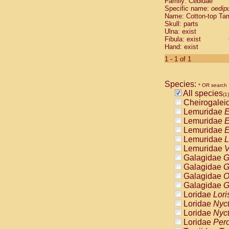
Family: Cebidae
Cebidae
Sa
Specific name:
oedip
Cebidae
Sa
Name: Cotton-top Ta
Cebidae
Sag
Skull: parts
Cebidae
Sa
Ulna: exist
Fibula: exist
Cebidae
Sag
Hand: exist
Cebidae
Sa
Cebidae
Aot
1 - 1 of 1
Cebidae
Ceb
Cebidae
Ceb
Species:
Cebidae
Ce
* OR search
All species
Cebidae
Ceb
(1)
Cheirogalei
Cebidae
Ce
Lemuridae
E
Cebidae
Sai
Lemuridae
E
Cebidae
Sai
Lemuridae
E
Atelidae
Alo
Lemuridae
L
Atelidae
Alo
Lemuridae
V
Atelidae
Alo
Galagidae
G
Atelidae
Alo
Galagidae
G
Atelidae
Ate
Galagidae
O
Atelidae
Ate
Galagidae
G
Atelidae
Ate
Loridae
Lori
Atelidae
Ate
Loridae
Nyc
Atelidae
Lag
Loridae
Nyc
Atelidae
Lag
Loridae
Pero
Pitheciidae