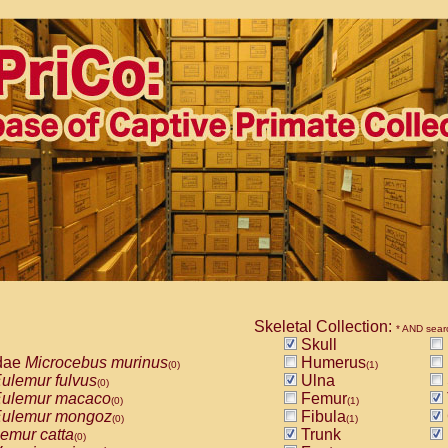
Skeletal Collection:
* AND sear
Skull
dae
Microcebus murinus
Humerus
(0)
(1)
ulemur fulvus
Ulna
(0)
ulemur macaco
Femur
(0)
(1)
ulemur mongoz
Fibula
(0)
(1)
emur catta
Trunk
(0)