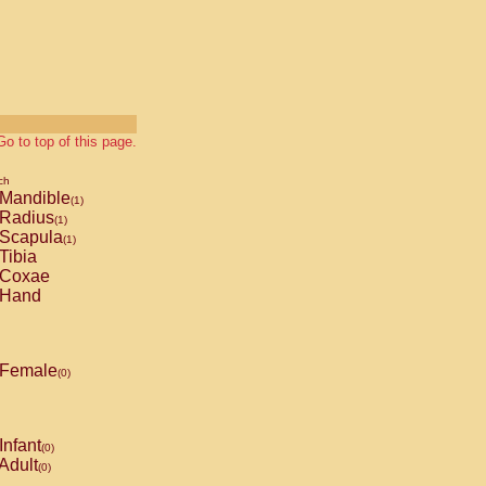
Go to top of this page.
ch
Mandible
(1)
Radius
(1)
Scapula
(1)
Tibia
Coxae
Hand
Female
(0)
Infant
(0)
Adult
(0)