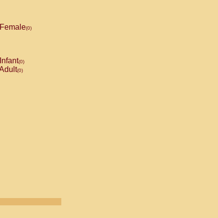
Female
(0)
Infant
(0)
Adult
(0)