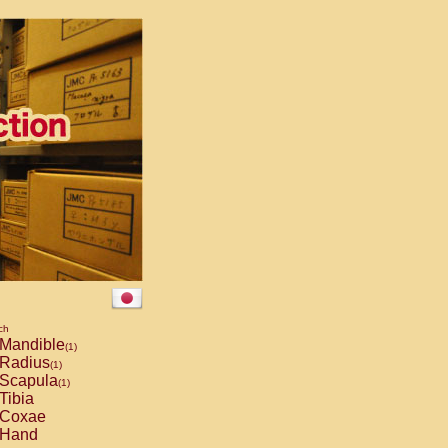
ch
Mandible
(1)
Radius
(1)
Scapula
(1)
Tibia
Coxae
Hand