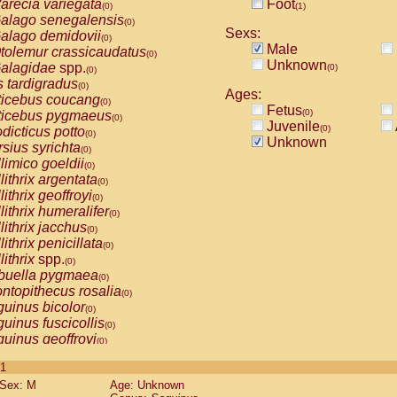
arecia variegata
Foot
(0)
(1)
alago senegalensis
(0)
Sexs:
alago demidovii
(0)
Male
tolemur crassicaudatus
(0)
Unknown
alagidae
spp.
(0)
(0)
s tardigradus
(0)
Ages:
ticebus coucang
(0)
Fetus
(0)
ticebus pygmaeus
(0)
Juvenile
(0)
dicticus potto
(0)
Unknown
rsius syrichta
(0)
limico goeldii
(0)
lithrix argentata
(0)
lithrix geoffroyi
(0)
lithrix humeralifer
(0)
lithrix jacchus
(0)
lithrix penicillata
(0)
lithrix
spp.
(0)
buella pygmaea
(0)
ntopithecus rosalia
(0)
uinus bicolor
(0)
uinus fuscicollis
(0)
uinus geoffroyi
(0)
uinus imperator
(0)
 1
uinus labiatus
(0)
Sex: M
Age: Unknown
guinus leucopus
(0)