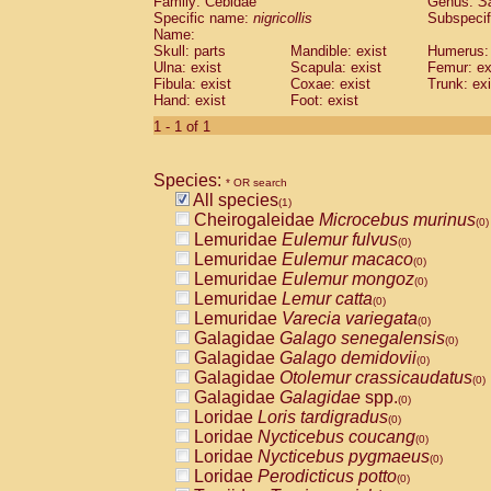
Family: Cebidae
Genus:
S
Cebidae
Saguinus midas
(0)
Specific name:
nigricollis
Subspecif
Cebidae
Saguinus mystax
(0)
Name:
Cebidae
Saguinus nigricollis
Skull: parts
Mandible: exist
(1)
Humerus: 
Cebidae
Saguinus oedipus
Ulna: exist
Scapula: exist
Femur: ex
(0)
Fibula: exist
Coxae: exist
Trunk: exi
Cebidae
Saguinus weddelli
(0)
Hand: exist
Foot: exist
Cebidae
Saguinus
spp.
(0)
Cebidae
Aotus trivirgatus
1 - 1 of 1
(0)
Cebidae
Cebus albifrons
(0)
Cebidae
Cebus apella
(0)
Species:
Cebidae
Cebus capucinus
* OR search
(0)
All species
Cebidae
Cebus nigrivittatus
(1)
(0)
Cheirogaleidae
Microcebus murinus
Cebidae
Cebus
spp.
(0)
(0)
Lemuridae
Eulemur fulvus
Cebidae
Saimiri boliviensis
(0)
(0)
Lemuridae
Eulemur macaco
Cebidae
Saimiri sciureus
(0)
(0)
Lemuridae
Eulemur mongoz
Atelidae
Alouatta caraya
(0)
(0)
Lemuridae
Lemur catta
Atelidae
Alouatta fusca
(0)
(0)
Lemuridae
Varecia variegata
Atelidae
Alouatta seniculus
(0)
(0)
Galagidae
Galago senegalensis
Atelidae
Alouatta
spp.
(0)
(0)
Galagidae
Galago demidovii
Atelidae
Ateles belzebuth
(0)
(0)
Galagidae
Otolemur crassicaudatus
Atelidae
Ateles geoffroyi
(0)
(0)
Galagidae
Galagidae
spp.
Atelidae
Ateles paniscus
(0)
(0)
Loridae
Loris tardigradus
Atelidae
Ateles
spp.
(0)
(0)
Loridae
Nycticebus coucang
Atelidae
Lagothrix lagothricha
(0)
(0)
Loridae
Nycticebus pygmaeus
Atelidae
Lagothrix lagothricha cana
(0)
(0)
Loridae
Perodicticus potto
Pitheciidae
Cacajao calvus rubicundu
(0)