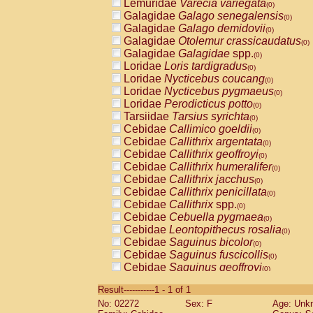
Lemuridae
Varecia variegata
(0)
Galagidae
Galago senegalensis
(0)
Galagidae
Galago demidovii
(0)
Galagidae
Otolemur crassicaudatus
(0)
Galagidae
Galagidae
spp.
(0)
Loridae
Loris tardigradus
(0)
Loridae
Nycticebus coucang
(0)
Loridae
Nycticebus pygmaeus
(0)
Loridae
Perodicticus potto
(0)
Tarsiidae
Tarsius syrichta
(0)
Cebidae
Callimico goeldii
(0)
Cebidae
Callithrix argentata
(0)
Cebidae
Callithrix geoffroyi
(0)
Cebidae
Callithrix humeralifer
(0)
Cebidae
Callithrix jacchus
(0)
Cebidae
Callithrix penicillata
(0)
Cebidae
Callithrix
spp.
(0)
Cebidae
Cebuella pygmaea
(0)
Cebidae
Leontopithecus rosalia
(0)
Cebidae
Saguinus bicolor
(0)
Cebidae
Saguinus fuscicollis
(0)
Cebidae
Saguinus geoffroyi
(0)
Cebidae
Saguinus imperator
(0)
Result-----------1 - 1 of 1
Cebidae
Saguinus labiatus
(0)
No: 02272
Sex: F
Age: Unk
Cebidae
Saguinus leucopus
(0)