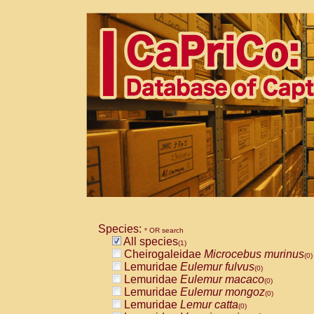
Species:
* OR search
All species
(1)
Cheirogaleidae
Microcebus murinus
(0)
Lemuridae
Eulemur fulvus
(0)
Lemuridae
Eulemur macaco
(0)
Lemuridae
Eulemur mongoz
(0)
Lemuridae
Lemur catta
(0)